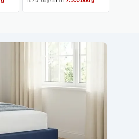
0
₫
7.500.000
₫
Giá Từ:
10.714.000
₫
hạng
5
5 sao