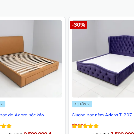
-30%
NG
GIƯỜNG
 bọc da Adora hộc kéo
Giường bọc nệm Adora TL207
ếp
Được xếp