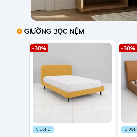
GIƯỜNG BỌC NỆM
-30%
-30%
GIƯỜNG
GIƯỜ