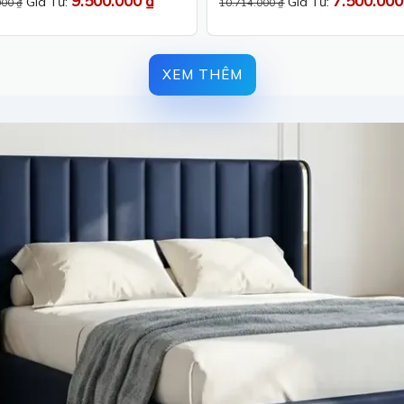
9.500.000
₫
7.500.00
Giá Từ:
Giá Từ:
000
₫
10.714.000
₫
5 sao
hạng
5
5 sao
XEM THÊM