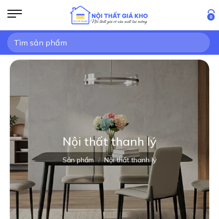
Bỏ
qua
0
nội
Tìm
dung
kiếm:
Nội thất thanh lý
Sản phẩm
/
Nội thất thanh lý