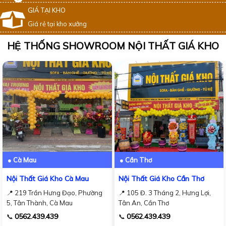
GIÁ TẠI KHO
Giá rẻ tại kho xưởng
HỆ THỐNG SHOWROOM NỘI THẤT GIÁ KHO
● Cà Mau
● Cần Thơ
Nội Thất Giá Kho Cà Mau
Nội Thất Giá Kho Cần Thơ
📍 219 Trần Hưng Đạo, Phường
📍 105 Đ. 3 Tháng 2, Hưng Lợi,
5, Tân Thành, Cà Mau
Tân An, Cần Thơ
0562.439.439
0562.439.439
📞
📞