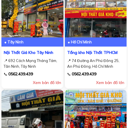
● Tây Ninh
● Hồ Chí Minh
Nội Thất Giá Kho Tây Ninh
Tổng kho Nội Thất TPHCM
📍 692 Cách Mạng Tháng Tám,
📍 74 Đường An Phú Đông 25,
Tân Ninh, Tây Ninh
An Phú Đông, Hồ Chí Minh
0562.439.439
0562.439.439
📞
📞
Xem bản đồ lớn
Xem bản đồ lớn