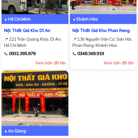
● Hồ Chí Minh
● Khánh Hòa
Nội Thất Giá Kho Dĩ An
Nội Thất Giá Kho Phan Rang
📍 221 Trần Quang Khải, Dĩ An,
📍 136 Nguyễn Văn Cừ, Sơn Hải,
Hồ Chí Minh
Phan Rang, Khánh Hòa
0932.385.878
0348.369.919
📞
📞
Xem bản đồ lớn
Xem bản đồ lớn
● An Giang