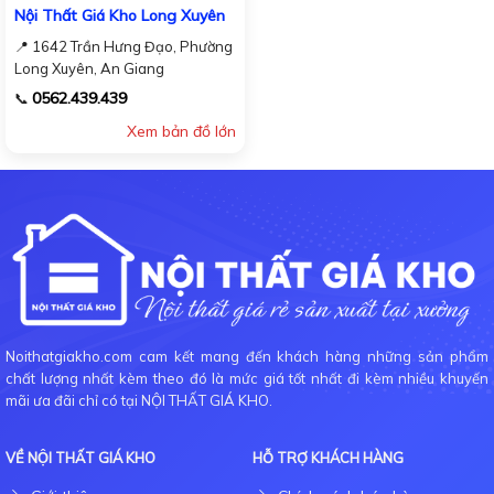
Nội Thất Giá Kho Long Xuyên
📍 1642 Trần Hưng Đạo, Phường
Long Xuyên, An Giang
0562.439.439
📞
Xem bản đồ lớn
Noithatgiakho.com cam kết mang đến khách hàng những sản phẩm
chất lượng nhất kèm theo đó là mức giá tốt nhất đi kèm nhiều khuyến
mãi ưa đãi chỉ có tại NỘI THẤT GIÁ KHO.
VỀ NỘI THẤT GIÁ KHO
HỖ TRỢ KHÁCH HÀNG