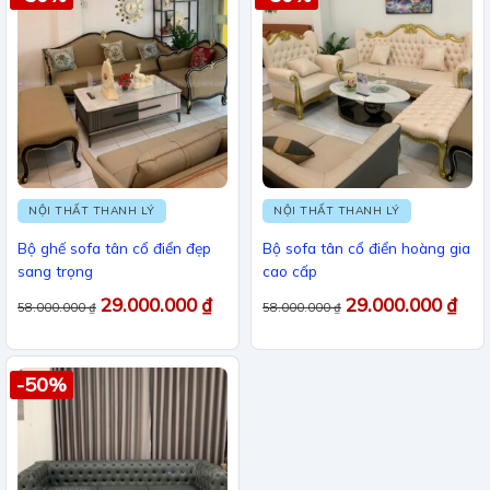
NỘI THẤT THANH LÝ
NỘI THẤT THANH LÝ
Bộ ghế sofa tân cổ điển đẹp
Bộ sofa tân cổ điển hoàng gia
sang trọng
cao cấp
29.000.000
₫
29.000.000
₫
58.000.000
₫
58.000.000
₫
-50%