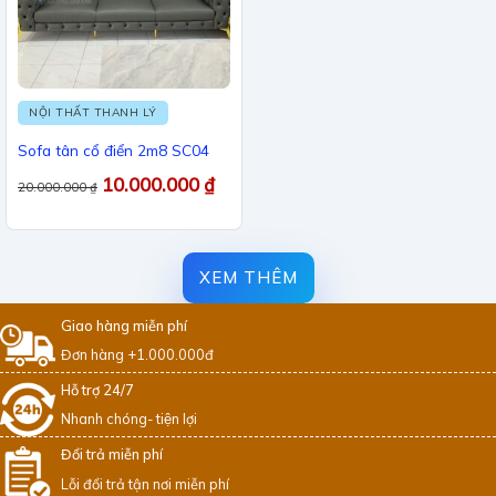
NỘI THẤT THANH LÝ
Sofa tân cổ điển 2m8 SC04
10.000.000
₫
20.000.000
₫
XEM THÊM
Giao hàng miễn phí
Đơn hàng +1.000.000đ
Hỗ trợ 24/7
Nhanh chóng- tiện lợi
Đổi trả miễn phí
Lỗi đổi trả tận nơi miễn phí