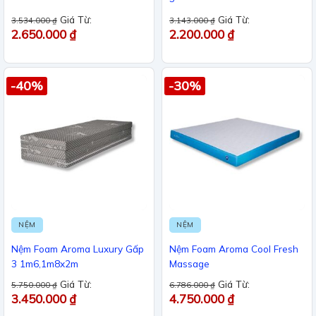
Giá Từ:
Giá Từ:
3.534.000
₫
3.143.000
₫
2.650.000
₫
2.200.000
₫
-40%
-30%
NỆM
NỆM
Nệm Foam Aroma Luxury Gấp
Nệm Foam Aroma Cool Fresh
3 1m6,1m8x2m
Massage
Giá Từ:
Giá Từ:
5.750.000
₫
6.786.000
₫
3.450.000
₫
4.750.000
₫