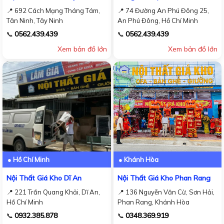
📍 692 Cách Mạng Tháng Tám,
📍 74 Đường An Phú Đông 25,
Tân Ninh, Tây Ninh
An Phú Đông, Hồ Chí Minh
0562.439.439
0562.439.439
📞
📞
Xem bản đồ lớn
Xem bản đồ lớn
● Hồ Chí Minh
● Khánh Hòa
Nội Thất Giá Kho Dĩ An
Nội Thất Giá Kho Phan Rang
📍 221 Trần Quang Khải, Dĩ An,
📍 136 Nguyễn Văn Cừ, Sơn Hải,
Hồ Chí Minh
Phan Rang, Khánh Hòa
0932.385.878
0348.369.919
📞
📞