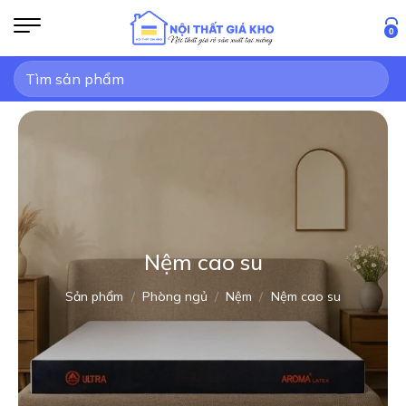
Bỏ
qua
0
nội
Tìm
dung
kiếm:
Nệm cao su
Sản phẩm
/
Phòng ngủ
/
Nệm
/
Nệm cao su