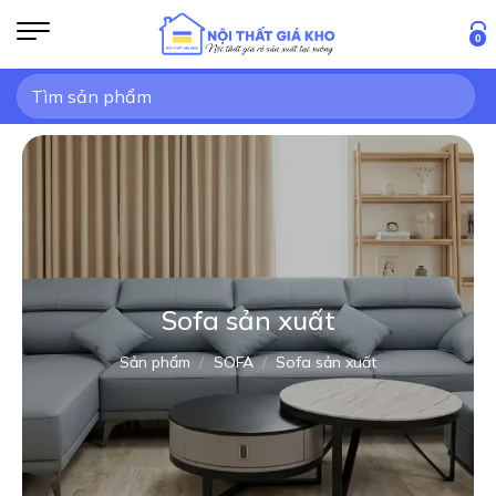
Bỏ
qua
0
nội
Tìm
dung
kiếm:
Sofa sản xuất
Sản phẩm
/
SOFA
/
Sofa sản xuất