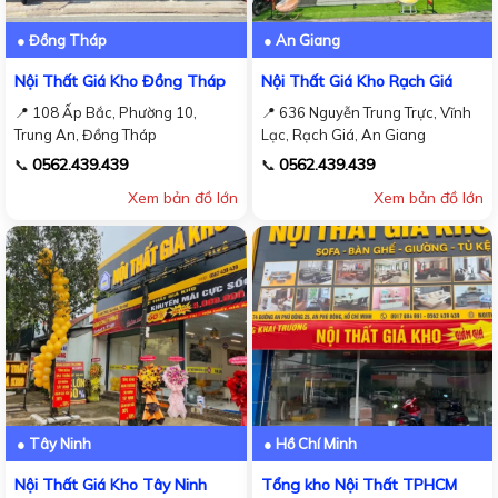
● Đồng Tháp
● An Giang
Nội Thất Giá Kho Đồng Tháp
Nội Thất Giá Kho Rạch Giá
📍 108 Ấp Bắc, Phường 10,
📍 636 Nguyễn Trung Trực, Vĩnh
Trung An, Đồng Tháp
Lạc, Rạch Giá, An Giang
0562.439.439
0562.439.439
📞
📞
Xem bản đồ lớn
Xem bản đồ lớn
● Tây Ninh
● Hồ Chí Minh
Nội Thất Giá Kho Tây Ninh
Tổng kho Nội Thất TPHCM