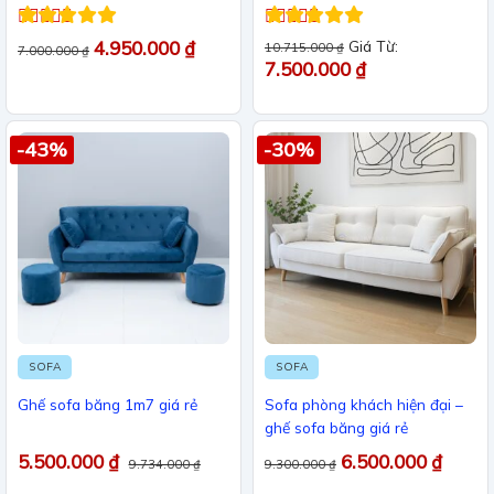
Được xếp
Được xếp
4.950.000
₫
Giá Từ:
10.715.000
₫
7.000.000
₫
hạng
5
5 sao
hạng
5
5 sao
7.500.000
₫
-43%
-30%
SOFA
SOFA
Ghế sofa băng 1m7 giá rẻ
Sofa phòng khách hiện đại –
ghế sofa băng giá rẻ
5.500.000
₫
6.500.000
₫
9.734.000
₫
9.300.000
₫