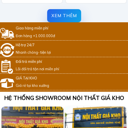
XEM THÊM
Giao hàng miễn phí
Đơn hàng +1.000.000đ
Hỗ trợ 24/7
Nhanh chóng- tiện lợi
Đổi trả miễn phí
Lỗi đổi trả tận nơi miễn phí
GIÁ TẠI KHO
Giá rẻ tại kho xưởng
HỆ THỐNG SHOWROOM NỘI THẤT GIÁ KHO