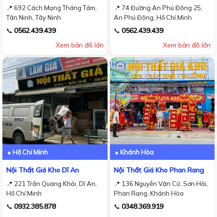
📍 692 Cách Mạng Tháng Tám,
📍 74 Đường An Phú Đông 25,
Tân Ninh, Tây Ninh
An Phú Đông, Hồ Chí Minh
0562.439.439
0562.439.439
📞
📞
Xem bản đồ lớn
Xem bản đồ lớn
● Hồ Chí Minh
● Khánh Hòa
Nội Thất Giá Kho Dĩ An
Nội Thất Giá Kho Phan Rang
📍 221 Trần Quang Khải, Dĩ An,
📍 136 Nguyễn Văn Cừ, Sơn Hải,
Hồ Chí Minh
Phan Rang, Khánh Hòa
0932.385.878
0348.369.919
📞
📞