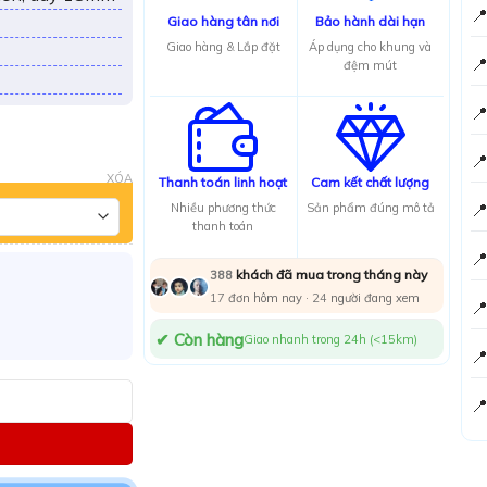

Giao hàng tân nơi
Bảo hành dài hạn
Giao hàng & Lắp đặt
Áp dụng cho khung và

đệm mút


XÓA
Thanh toán linh hoạt
Cam kết chất lượng

Nhiều phương thức
Sản phẩm đúng mô tả
thanh toán

khách đã mua trong tháng này
388
17
đơn hôm nay ·
24
người đang xem

✔ Còn hàng
Giao nhanh trong 24h (<15km)

