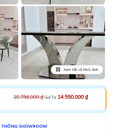
Xem tất cả hình ảnh
20.786.000
₫
14.550.000
₫
Giá Từ:
Ệ THỐNG SHOWROOM