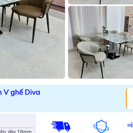
n V ghế Diva
H
nhiên, dày 18mm