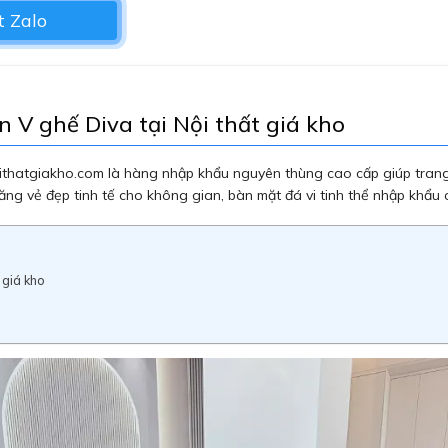
 Zalo
n V ghế Diva tại Nội thất giá kho
noithatgiakho.com là hàng nhập khẩu nguyên thùng cao cấp giúp tran
ng vẻ đẹp tinh tế cho không gian, bàn mặt đá vi tinh thể nhập khẩu 
 giá kho