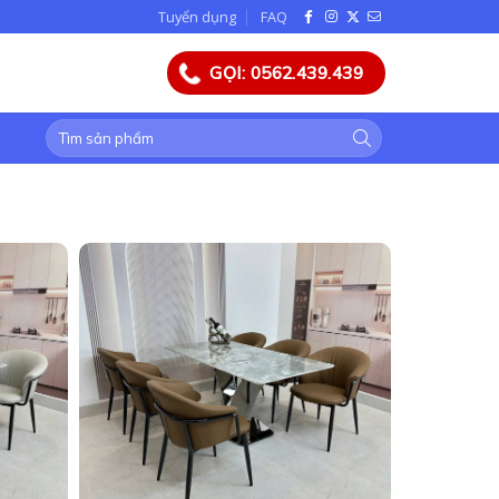
Tuyển dụng
FAQ
GỌI: 0562.439.439
Tìm
kiếm: