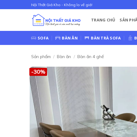
Bỏ
Nội Thất Giá Kho - Không lo về giá!
qua
nội
TRANG CHỦ
SẢN PH
dung
SOFA
BÀN ĂN
BÀN TRÀ SOFA
B
Sản phẩm
/
Bàn ăn
/
Bàn ăn 4 ghế
-30%