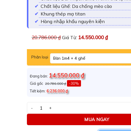
sao
Chất liệu Ghế: Da chống mèo cào
Khung thép mạ titan
Hàng nhập khẩu nguyên kiện
20.786.000
₫
14.550.000
₫
Giá Từ:
Phân loại
14.550.000
₫
Đang bán:
Giá gốc
-30%
20.786.000
₫
Tiết kiệm:
6.236.000
₫
Bàn ăn mặt đá vi tinh thể chân V ghế Diva số lượng
MUA NGAY