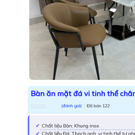
Bàn ăn mặt đá vi tinh thể châ
(đánh giá)
Đã bán
122
Được
xếp
hạng
Chất liệu Bàn: Khung inox
0.0
5
Chất liệu Đá: Thạch anh, vi tinh thể tự 