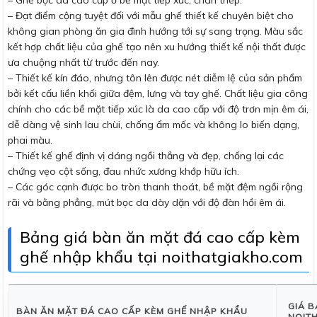
– Đạt điểm cộng tuyệt đối với mẫu ghế thiết kế chuyên biệt cho
không gian phòng ăn gia đình hướng tới sự sang trọng. Màu sắc
kết hợp chất liệu của ghế tạo nên xu hướng thiết kế nội thất được
ưa chuộng nhất từ trước đến nay.
– Thiết kế kín đáo, nhưng tôn lên được nét diễm lệ của sản phẩm
bởi kết cấu liền khối giữa đệm, lưng và tay ghế. Chất liệu gia công
chính cho các bề mặt tiếp xúc là da cao cấp với độ trơn mịn êm ái,
dễ dàng vệ sinh lau chùi, chống ẩm mốc và không lo biến dạng,
phai màu.
– Thiết kế ghế định vị dáng ngồi thẳng và đẹp, chống lại các
chứng vẹo cột sống, đau nhức xương khớp hữu ích.
– Các góc cạnh được bo tròn thanh thoát, bề mặt đệm ngồi rộng
rãi và bằng phẳng, mút bọc da dày dặn với độ đàn hồi êm ái.
Bảng giá bàn ăn mặt đá cao cấp kèm
ghế nhập khẩu tại noithatgiakho.com
GIÁ B
BÀN ĂN MẶT ĐÁ CAO CẤP KÈM GHẾ NHẬP KHẨU
NOIT