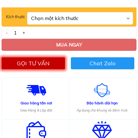
0.0
5
sao
Kích thước
Bàn ăn mặt đá cao cấp kèm ghế Jade nhập khẩu số lượng
MUA NGAY
GỌI TƯ VẤN
Chat Zalo
Giao hàng tân nơi
Bảo hành dài hạn
Giao hàng & Lắp đặt
Áp dụng cho khung và đệm mút