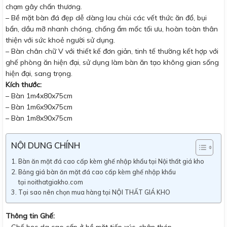
chạm gây chấn thương.
– Bề mặt bàn đá đẹp dễ dàng lau chùi các vết thức ăn đổ, bụi
bẩn, dầu mỡ nhanh chóng, chống ẩm mốc tối ưu, hoàn toàn thân
thiện với sức khoẻ người sử dụng.
– Bàn chân chữ V với thiết kế đơn giản, tinh tế thường kết hợp với
ghế phòng ăn hiện đại, sử dụng làm bàn ăn tạo không gian sống
hiện đại, sang trọng.
Kích thước:
– Bàn 1m4x80x75cm
– Bàn 1m6x90x75cm
– Bàn 1m8x90x75cm
NỘI DUNG CHÍNH
Bàn ăn mặt đá cao cấp kèm ghế nhập khẩu tại Nội thất giá kho
Bảng giá bàn ăn mặt đá cao cấp kèm ghế nhập khẩu
tại noithatgiakho.com
Tại sao nên chọn mua hàng tại NỘI THẤT GIÁ KHO
Thông tin Ghế:
– Ghế bọc da cao cấp ở bề mặt tiếp xúc, chân thép.