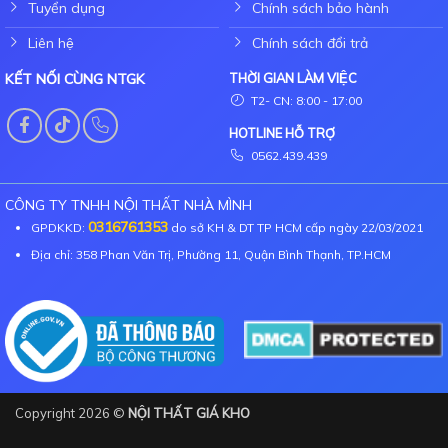
Tuyển dụng
Chính sách bảo hành
Liên hệ
Chính sách đổi trả
KẾT NỐI CÙNG NTGK
THỜI GIAN LÀM VIỆC
T2- CN: 8:00 - 17:00
HOTLINE HỖ TRỢ
0562.439.439
CÔNG TY TNHH NỘI THẤT NHÀ MÌNH
0316761353
GPDKKD:
do sở KH & DT TP HCM cấp ngày 22/03/2021
Địa chỉ: 358 Phan Văn Trị, Phường 11, Quận Bình Thạnh, TP.HCM
Copyright 2026 ©
NỘI THẤT GIÁ KHO