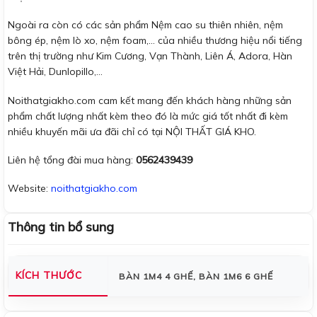
Ngoài ra còn có các sản phẩm Nệm cao su thiên nhiên, nệm
bông ép, nệm lò xo, nệm foam,… của nhiều thương hiệu nổi tiếng
trên thị trường như Kim Cương, Vạn Thành, Liên Á, Adora, Hàn
Việt Hải, Dunlopillo,…
Noithatgiakho.com cam kết mang đến khách hàng những sản
phẩm chất lượng nhất kèm theo đó là mức giá tốt nhất đi kèm
nhiều khuyến mãi ưa đãi chỉ có tại NỘI THẤT GIÁ KHO.
Liên hệ tổng đài mua hàng:
0562439439
Website:
noithatgiakho.com
Thông tin bổ sung
KÍCH THƯỚC
BÀN 1M4 4 GHẾ, BÀN 1M6 6 GHẾ