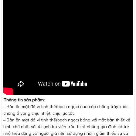
Thông tin sản phẩm:
– Bàn ăn mặt đá vi tinh thể(bạch ngọc) cao cấp chống trầy xước,
chống ố vàng chịu nhiệt, chịu lực tốt.
– Bàn ăn mặt đá vi tinh thể(bạch ngọc) bóng với mặt bàn thiết kế
hình chữ nhật với 4 cạnh bo viền tròn tỉ mỉ, những gia đình có trẻ
nhỏ hiếu động và người già nên sử dụng nhằm giảm thiểu sự va