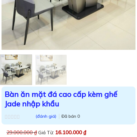
Bàn ăn mặt đá cao cấp kèm ghế
Jade nhập khẩu
(đánh giá)
Đã bán
0
Được
xếp
29.000.000
₫
16.100.000
₫
Giá Từ:
hạng