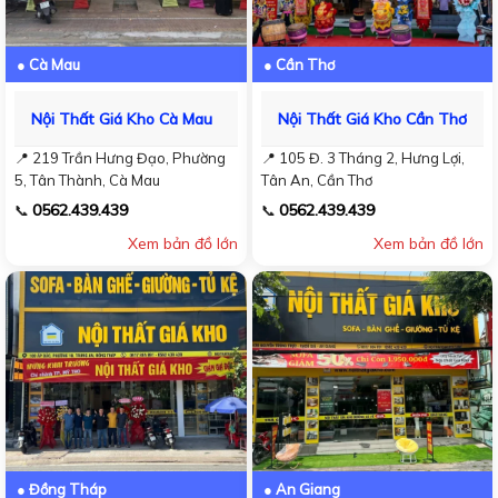
● Cà Mau
● Cần Thơ
Nội Thất Giá Kho Cà Mau
Nội Thất Giá Kho Cần Thơ
📍 219 Trần Hưng Đạo, Phường
📍 105 Đ. 3 Tháng 2, Hưng Lợi,
5, Tân Thành, Cà Mau
Tân An, Cần Thơ
0562.439.439
0562.439.439
📞
📞
Xem bản đồ lớn
Xem bản đồ lớn
● Đồng Tháp
● An Giang