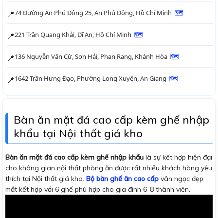
74 Đường An Phú Đông 25, An Phú Đông, Hồ Chí Minh
🗺
📍
221 Trần Quang Khải, Dĩ An, Hồ Chí Minh
🗺
📍
136 Nguyễn Văn Cừ, Sơn Hải, Phan Rang, Khánh Hòa
🗺
📍
1642 Trần Hưng Đạo, Phường Long Xuyên, An Giang
🗺
📍
Bàn ăn mặt đá cao cấp kèm ghế nhập
khẩu tại Nội thất giá kho
Bàn ăn mặt đá cao cấp kèm ghế nhập khẩu
là sự kết hợp hiện đại
cho không gian nội thất phòng ăn được rất nhiều khách hàng yêu
thích tại Nội thất giá kho.
Bộ bàn ghế ăn cao cấp
vân ngọc đẹp
mắt kết hợp với 6 ghế phù hợp cho gia đình 6-8 thành viên.