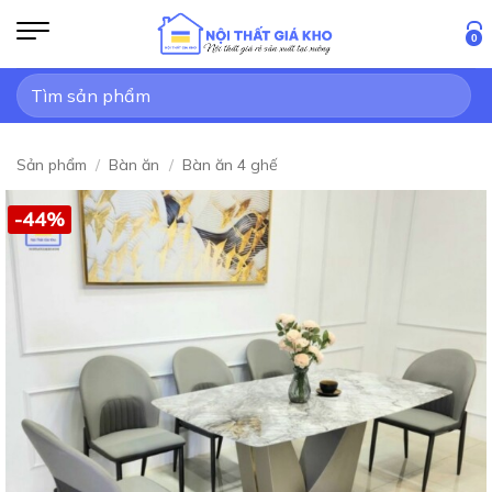
Bỏ
qua
0
nội
Tìm
dung
kiếm:
Sản phẩm
/
Bàn ăn
/
Bàn ăn 4 ghế
-44%