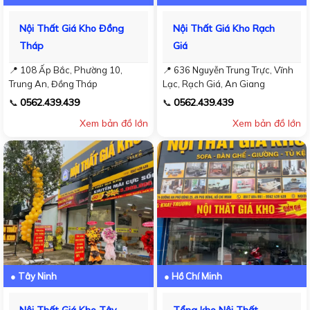
Nội Thất Giá Kho Đồng
Nội Thất Giá Kho Rạch
Tháp
Giá
📍 108 Ấp Bắc, Phường 10,
📍 636 Nguyễn Trung Trực, Vĩnh
Trung An, Đồng Tháp
Lạc, Rạch Giá, An Giang
0562.439.439
0562.439.439
📞
📞
Xem bản đồ lớn
Xem bản đồ lớn
● Tây Ninh
● Hồ Chí Minh
Nội Thất Giá Kho Tây
Tổng kho Nội Thất