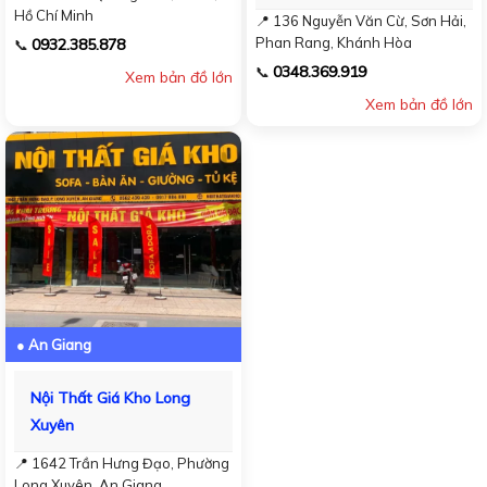
Hồ Chí Minh
📍 136 Nguyễn Văn Cừ, Sơn Hải,
Phan Rang, Khánh Hòa
0932.385.878
📞
0348.369.919
📞
Xem bản đồ lớn
Xem bản đồ lớn
● An Giang
Nội Thất Giá Kho Long
Xuyên
📍 1642 Trần Hưng Đạo, Phường
Long Xuyên, An Giang