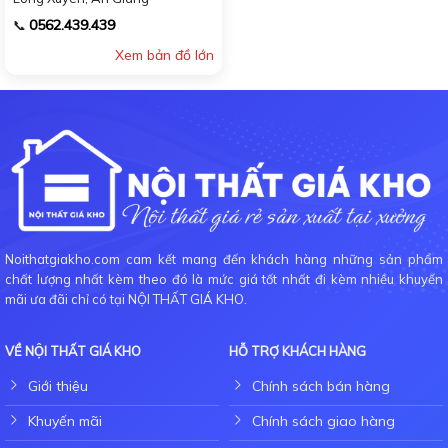
0562.439.439
📞
Xem bản đồ lớn
Noithatgiakho.com cam kết mang đến khách hàng những sản phẩm
chất lượng nhất kèm theo đó là mức giá tốt nhất đi kèm nhiều khuyến
mãi ưa đãi chỉ có tại NỘI THẤT GIÁ KHO.
VỀ NỘI THẤT GIÁ KHO
HỖ TRỢ KHÁCH HÀNG
Giới thiệu
Chính sách bán hàng
Khuyến mãi
Chính sách giao hàng