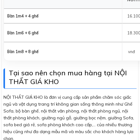
Bàn 1m4 + 4 ghế
16.100
Bàn 1m6 + 6 ghế
18.300
Bàn 1m8 + 8 ghế
vnđ
Tại sao nên chọn mua hàng tại NỘI
THẤT GIÁ KHO
NỘI THẤT GIÁ KHO là đơn vị cung cấp sản phẩm chăm sóc giấc
ngủ và vật dụng trang trí không gian sống thông minh như Ghế
Sofa, bộ bàn ghế, nội thất văn phòng, nội thất phòng ngủ, nội
thất phòng khách, giường ngủ gỗ, giường bọc nệm, giường Sofa,
sofa bed giá rẻ, sofa phòng khách cao cấp,… của nhiều thương
hiệu cũng như đa dạng mẫu mã và màu sắc cho khách hàng lựa
chọn.