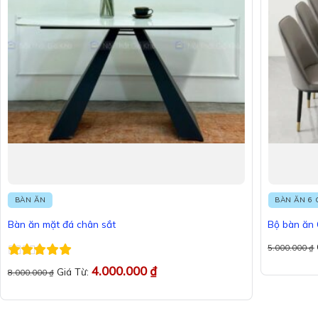
BÀN ĂN
BÀN ĂN 6 
Bàn ăn mặt đá chân sắt
Bộ bàn ăn 
5.000.000
₫
Được xếp
4.000.000
₫
Giá Từ:
8.000.000
₫
hạng
5
5 sao