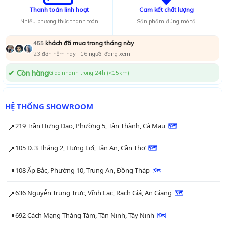
Thanh toán linh hoạt
Cam kết chất lượng
Nhiều phương thức thanh toán
Sản phẩm đúng mô tả
khách đã mua trong tháng này
455
23
đơn hôm nay ·
16
người đang xem
✔ Còn hàng
Giao nhanh trong 24h (<15km)
HỆ THỐNG SHOWROOM
219 Trần Hưng Đạo, Phường 5, Tân Thành, Cà Mau
🗺
📍
105 Đ. 3 Tháng 2, Hưng Lợi, Tân An, Cần Thơ
🗺
📍
108 Ấp Bắc, Phường 10, Trung An, Đồng Tháp
🗺
📍
636 Nguyễn Trung Trực, Vĩnh Lạc, Rạch Giá, An Giang
🗺
📍
692 Cách Mạng Tháng Tám, Tân Ninh, Tây Ninh
🗺
📍