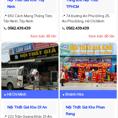
Ninh
TPHCM
📍 692 Cách Mạng Tháng Tám,
📍 74 Đường An Phú Đông 25,
Tân Ninh, Tây Ninh
An Phú Đông, Hồ Chí Minh
0562.439.439
0562.439.439
📞
📞
Xem bản đồ lớn
Xem bản đồ lớn
● Hồ Chí Minh
● Khánh Hòa
Nội Thất Giá Kho Dĩ An
Nội Thất Giá Kho Phan
Rang
📍 221 Trần Quang Khải, Dĩ An,