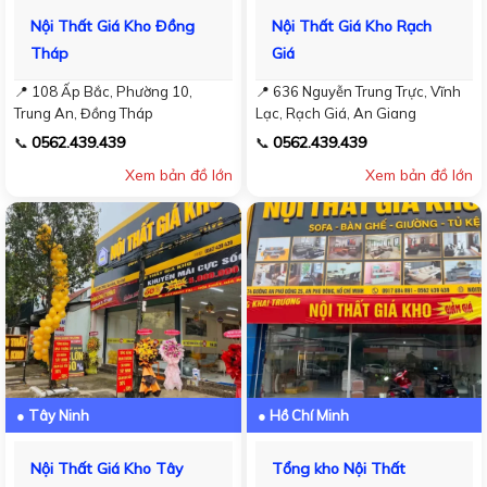
Nội Thất Giá Kho Đồng
Nội Thất Giá Kho Rạch
Tháp
Giá
📍 108 Ấp Bắc, Phường 10,
📍 636 Nguyễn Trung Trực, Vĩnh
Trung An, Đồng Tháp
Lạc, Rạch Giá, An Giang
0562.439.439
0562.439.439
📞
📞
Xem bản đồ lớn
Xem bản đồ lớn
● Tây Ninh
● Hồ Chí Minh
Nội Thất Giá Kho Tây
Tổng kho Nội Thất