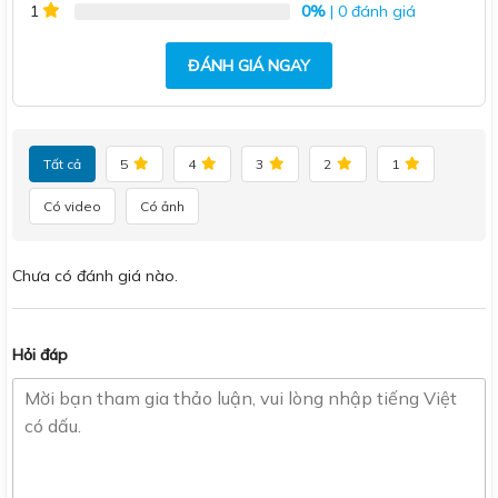
0%
| 0 đánh giá
1
ĐÁNH GIÁ NGAY
Tất cả
5
4
3
2
1
Có video
Có ảnh
Chưa có đánh giá nào.
Hỏi đáp