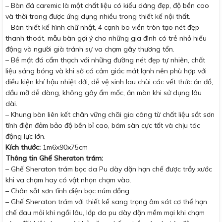
– Bàn đá caremic là một chất liệu có kiểu dáng đẹp, độ bền cao
và thời trang được ứng dụng nhiều trong thiết kế nội thất.
– Bàn thiết kế hình chữ nhật, 4 cạnh bo viền tròn tạo nét đẹp
thanh thoát, mẫu bàn gợi ý cho những gia đình có trẻ nhỏ hiếu
động và người già tránh sự va chạm gây thương tổn.
– Bề mặt đá cẩm thạch với những đường nét đẹp tự nhiên, chất
liệu sáng bóng và khi sờ có cảm giác mát lạnh nên phù hợp với
điều kiện khí hậu nhiệt đới, dễ vệ sinh lau chùi các vết thức ăn đổ,
dầu mỡ dễ dàng, không gây ẩm mốc, ăn mòn khi sử dụng lâu
dài.
– Khung bàn liên kết chân vững chãi gia công từ chất liệu sắt sơn
tĩnh điện đảm bảo độ bền bỉ cao, bám sàn cực tốt và chịu tác
động lực lớn.
Kích thước:
1m6x90x75cm
Thông tin Ghế Sheraton trám:
– Ghế Sheraton trám bọc da Pu dày dặn hạn chế được trầy xước
khi va chạm hay có vật nhọn chạm vào.
– Chân sắt sơn tĩnh điện bọc núm đồng.
– Ghế Sheraton trám với thiết kế sang trọng ôm sát cơ thể hạn
chế đau mỏi khi ngồi lâu, lớp da pu dày dặn mềm mại khi chạm