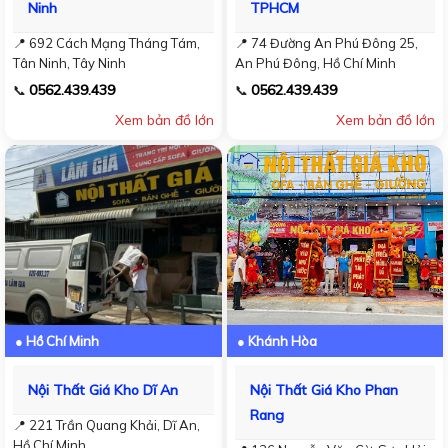
Ninh
TPHCM
📍 692 Cách Mạng Tháng Tám,
📍 74 Đường An Phú Đông 25,
Tân Ninh, Tây Ninh
An Phú Đông, Hồ Chí Minh
0562.439.439
0562.439.439
📞
📞
Xem bản đồ lớn
Xem bản đồ lớn
● Hồ Chí Minh
● Khánh Hòa
Nội Thất Giá Kho Dĩ An
Nội Thất Giá Kho Phan
Rang
📍 221 Trần Quang Khải, Dĩ An,
Hồ Chí Minh