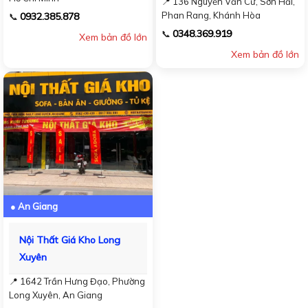
📍 136 Nguyễn Văn Cừ, Sơn Hải,
Phan Rang, Khánh Hòa
0932.385.878
📞
0348.369.919
📞
Xem bản đồ lớn
Xem bản đồ lớn
● An Giang
Nội Thất Giá Kho Long
Xuyên
📍 1642 Trần Hưng Đạo, Phường
Long Xuyên, An Giang