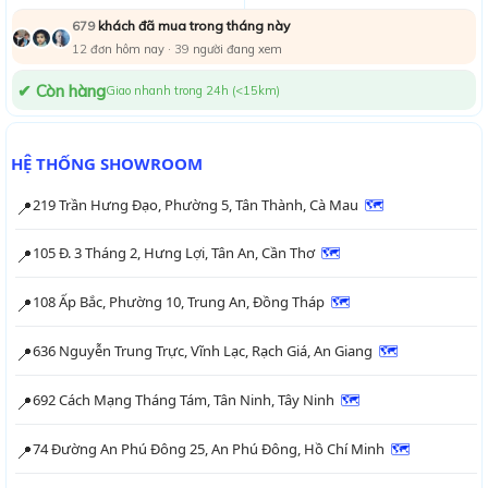
khách đã mua trong tháng này
679
12
đơn hôm nay ·
41
người đang xem
✔ Còn hàng
Giao nhanh trong 24h (<15km)
HỆ THỐNG SHOWROOM
219 Trần Hưng Đạo, Phường 5, Tân Thành, Cà Mau
🗺
📍
105 Đ. 3 Tháng 2, Hưng Lợi, Tân An, Cần Thơ
🗺
📍
108 Ấp Bắc, Phường 10, Trung An, Đồng Tháp
🗺
📍
636 Nguyễn Trung Trực, Vĩnh Lạc, Rạch Giá, An Giang
🗺
📍
692 Cách Mạng Tháng Tám, Tân Ninh, Tây Ninh
🗺
📍
74 Đường An Phú Đông 25, An Phú Đông, Hồ Chí Minh
🗺
📍