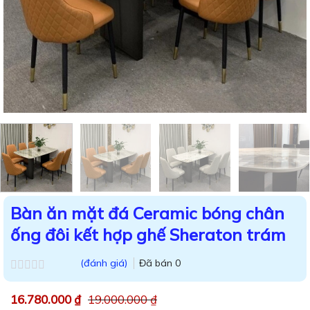
Bàn ăn mặt đá Ceramic bóng chân
ống đôi kết hợp ghế Sheraton trám
(đánh giá)
Đã bán
0
Được
xếp
16.780.000
₫
19.000.000
₫
hạng