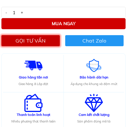
0.0
5
sao
Bàn ăn mặt đá Ceramic bóng chân ống đôi kết hợp ghế Sheraton 
MUA NGAY
GỌI TƯ VẤN
Chat Zalo
Giao hàng tân nơi
Bảo hành dài hạn
Giao hàng & Lắp đặt
Áp dụng cho khung và đệm mút
Thanh toán linh hoạt
Cam kết chất lượng
Nhiều phương thức thanh toán
Sản phẩm đúng mô tả