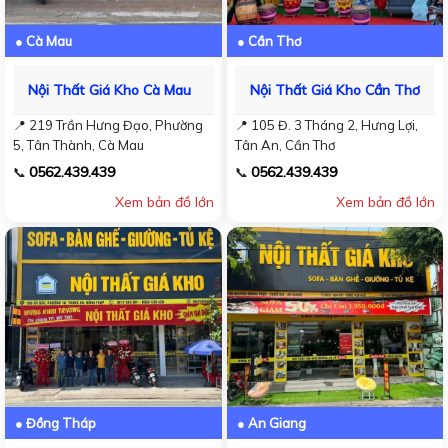
● Cà Mau
● Cần Thơ
Nội Thất Giá Kho Cà Mau
Nội Thất Giá Kho Cần Thơ
📍 219 Trần Hưng Đạo, Phường
📍 105 Đ. 3 Tháng 2, Hưng Lợi,
5, Tân Thành, Cà Mau
Tân An, Cần Thơ
0562.439.439
0562.439.439
📞
📞
Xem bản đồ lớn
Xem bản đồ lớn
● Đồng Tháp
● An Giang