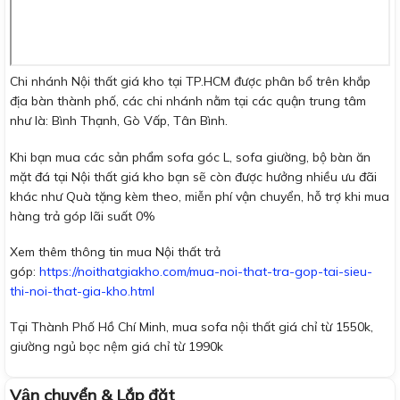
Chi nhánh Nội thất giá kho tại TP.HCM được phân bổ trên khắp
địa bàn thành phố, các chi nhánh nằm tại các quận trung tâm
như là: Bình Thạnh, Gò Vấp, Tân Bình.
Khi bạn mua các sản phẩm sofa góc L, sofa giường, bộ bàn ăn
mặt đá tại Nội thất giá kho bạn sẽ còn được hưởng nhiều ưu đãi
khác như Quà tặng kèm theo, miễn phí vận chuyển, hỗ trợ khi mua
hàng trả góp lãi suất 0%
Xem thêm thông tin mua Nội thất trả
góp:
https://noithatgiakho.com/mua-noi-that-tra-gop-tai-sieu-
thi-noi-that-gia-kho.html
Tại Thành Phố Hồ Chí Minh, mua sofa nội thất giá chỉ từ 1550k,
giường ngủ bọc nệm giá chỉ từ 1990k
Vận chuyển & Lắp đặt