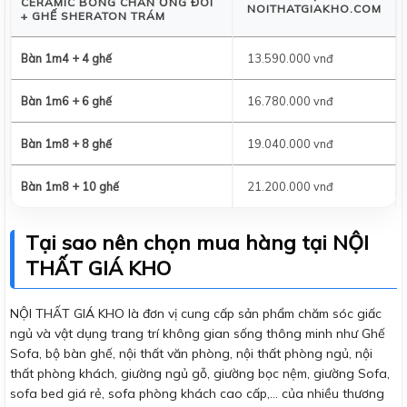
CERAMIC BÓNG CHÂN ỐNG ĐÔI
NOITHATGIAKHO.COM
+ GHẾ SHERATON TRÁM
Bàn 1m4 + 4 ghế
13.590.000 vnđ
Bàn 1m6 + 6 ghế
16.780.000 vnđ
Bàn 1m8 + 8 ghế
19.040.000 vnđ
Bàn 1m8 + 10 ghế
21.200.000 vnđ
Tại sao nên chọn mua hàng tại NỘI
THẤT GIÁ KHO
NỘI THẤT GIÁ KHO là đơn vị cung cấp sản phẩm chăm sóc giấc
ngủ và vật dụng trang trí không gian sống thông minh như Ghế
Sofa, bộ bàn ghế, nội thất văn phòng, nội thất phòng ngủ, nội
thất phòng khách, giường ngủ gỗ, giường bọc nệm, giường Sofa,
sofa bed giá rẻ, sofa phòng khách cao cấp,… của nhiều thương