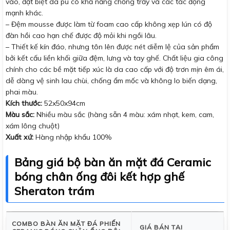
vào, đặt biệt da pu có khả năng chống trầy và các tác động
mạnh khác.
– Đệm mousse được làm từ foam cao cấp không xẹp lún có độ
đàn hồi cao hạn chế được độ mỏi khi ngồi lâu.
– Thiết kế kín đáo, nhưng tôn lên được nét diễm lệ của sản phẩm
bởi kết cấu liền khối giữa đệm, lưng và tay ghế. Chất liệu gia công
chính cho các bề mặt tiếp xúc là da cao cấp với độ trơn mịn êm ái,
dễ dàng vệ sinh lau chùi, chống ẩm mốc và không lo biến dạng,
phai màu.
Kích thước:
52x50x94cm
Màu sắc:
Nhiều màu sắc (hàng sẵn 4 màu: xám nhạt, kem, cam,
xám lông chuột)
Xuất xứ:
Hàng nhập khẩu 100%
Bảng giá bộ bàn ăn mặt đá Ceramic
bóng chân ống đôi kết hợp ghế
Sheraton trám
COMBO BÀN ĂN MẶT ĐÁ PHIẾN
GIÁ BÁN TẠI