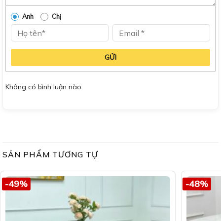
Anh
Chị
GỬI
Không có bình luận nào
SẢN PHẨM TƯƠNG TỰ
-49%
-48%