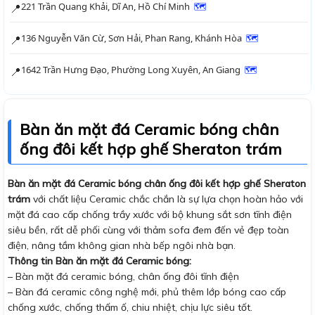
221 Trần Quang Khải, Dĩ An, Hồ Chí Minh
🗺
📍
136 Nguyễn Văn Cừ, Sơn Hải, Phan Rang, Khánh Hòa
🗺
📍
1642 Trần Hưng Đạo, Phường Long Xuyên, An Giang
🗺
📍
Bàn ăn mặt đá Ceramic bóng chân
ống đôi kết hợp ghế Sheraton trám
Bàn ăn mặt đá Ceramic bóng chân ống đôi kết hợp ghế Sheraton
trám
với chất liệu Ceramic chắc chắn là sự lựa chọn hoàn hảo với
mặt đá cao cấp chống trầy xước với bộ khung sắt sơn tĩnh điện
siêu bền, rất dễ phối cùng với thảm sofa đem đến vẻ đẹp toàn
điện, nâng tầm không gian nhà bếp ngôi nhà bạn.
Thông tin Bàn ăn mặt đá Ceramic bóng:
– Bàn mặt đá ceramic bóng, chân ống đôi tĩnh điện
– Bàn đá ceramic công nghệ mới, phủ thêm lớp bóng cao cấp
chống xước, chống thấm ố, chiu nhiệt, chịu lực siêu tốt.