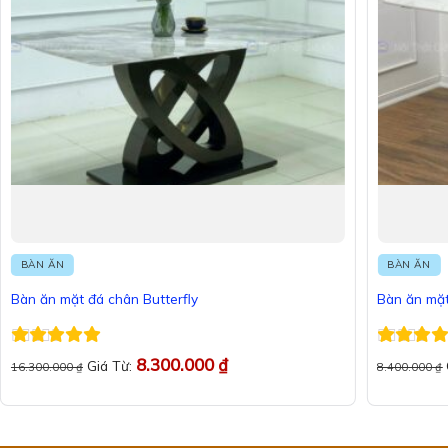
BÀN ĂN
BÀN ĂN
Bàn ăn mặt đá chân Butterfly
Bàn ăn mặt
Được xếp
Được xếp
8.300.000
₫
Giá Từ:
16.300.000
₫
8.400.000
₫
hạng
5
5 sao
hạng
5
5 