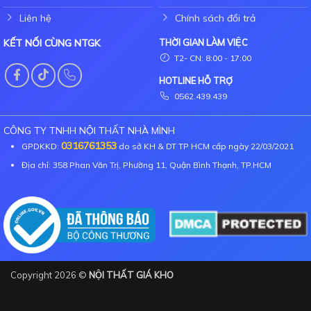
Liên hệ
Chính sách đổi trả
KẾT NỐI CÙNG NTGK
THỜI GIAN LÀM VIỆC
T2- CN: 8:00 - 17:00
HOTLINE HỖ TRỢ
0562.439.439
CÔNG TY TNHH NỘI THẤT NHÀ MÌNH
0316761353
GPDKKD:
do sở KH & DT TP HCM cấp ngày 22/03/2021
Địa chỉ: 358 Phan Văn Trị, Phường 11, Quận Bình Thạnh, TP.HCM
Copyright 2026 ©
NỘI THẤT GIÁ KHO