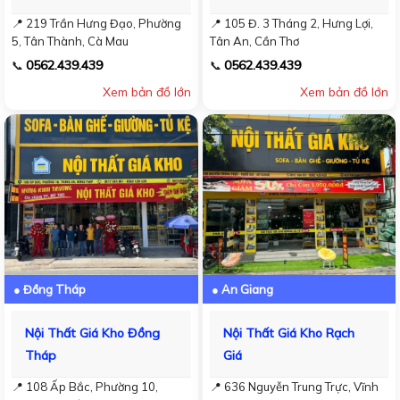
📍 219 Trần Hưng Đạo, Phường
📍 105 Đ. 3 Tháng 2, Hưng Lợi,
5, Tân Thành, Cà Mau
Tân An, Cần Thơ
0562.439.439
0562.439.439
📞
📞
Xem bản đồ lớn
Xem bản đồ lớn
● Đồng Tháp
● An Giang
Nội Thất Giá Kho Đồng
Nội Thất Giá Kho Rạch
Tháp
Giá
📍 108 Ấp Bắc, Phường 10,
📍 636 Nguyễn Trung Trực, Vĩnh