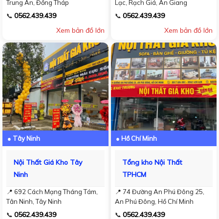
Trung An, Đồng Tháp
Lạc, Rạch Giá, An Giang
0562.439.439
0562.439.439
📞
📞
Xem bản đồ lớn
Xem bản đồ lớn
● Tây Ninh
● Hồ Chí Minh
Nội Thất Giá Kho Tây
Tổng kho Nội Thất
Ninh
TPHCM
📍 692 Cách Mạng Tháng Tám,
📍 74 Đường An Phú Đông 25,
Tân Ninh, Tây Ninh
An Phú Đông, Hồ Chí Minh
0562.439.439
0562.439.439
📞
📞