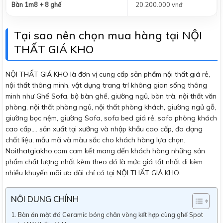
Bàn 1m8 + 8 ghế
20.200.000 vnđ
Tại sao nên chọn mua hàng tại NỘI
THẤT GIÁ KHO
NỘI THẤT GIÁ KHO là đơn vị cung cấp sản phẩm nội thất giá rẻ,
nội thất thông minh, vật dụng trang trí không gian sống thông
minh như Ghế Sofa, bộ bàn ghế, giường ngủ, bàn trà, nội thất văn
phòng, nội thất phòng ngủ, nội thất phòng khách, giường ngủ gỗ,
giường bọc nệm, giường Sofa, sofa bed giá rẻ, sofa phòng khách
cao cấp,… sản xuất tại xưởng và nhập khẩu cao cấp, đa dạng
chất liệu, mẫu mã và màu sắc cho khách hàng lựa chọn.
Noithatgiakho.com cam kết mang đến khách hàng những sản
phẩm chất lượng nhất kèm theo đó là mức giá tốt nhất đi kèm
nhiều khuyến mãi ưa đãi chỉ có tại NỘI THẤT GIÁ KHO.
NỘI DUNG CHÍNH
Bàn ăn mặt đá Ceramic bóng chân vòng kết hợp cùng ghế Spot