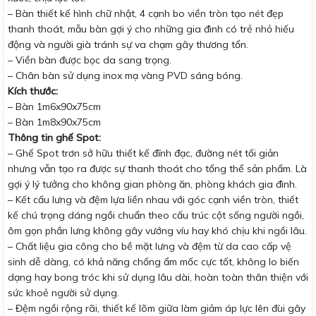
– Bàn thiết kế hình chữ nhật, 4 cạnh bo viền tròn tạo nét đẹp
thanh thoát, mẫu bàn gợi ý cho những gia đình có trẻ nhỏ hiếu
động và người già tránh sự va chạm gây thương tổn.
– Viền bàn được bọc da sang trọng.
– Chân bàn sử dụng inox mạ vàng PVD sáng bóng.
Kích thước:
– Bàn 1m6x90x75cm
– Bàn 1m8x90x75cm
Thông tin ghế Spot:
– Ghế Spot trơn sở hữu thiết kế đĩnh đạc, đường nét tối giản
nhưng vẫn tạo ra được sự thanh thoát cho tổng thể sản phẩm. Là
gợi ý lý tưởng cho không gian phòng ăn, phòng khách gia đình.
– Kết cấu lưng và đệm lựa liền nhau với góc cạnh viền tròn, thiết
kế chú trọng dáng ngồi chuẩn theo cấu trúc cột sống người ngồi,
ôm gọn phần lưng không gây vướng víu hay khó chịu khi ngồi lâu.
– Chất liệu gia công cho bề mặt lưng và đệm từ da cao cấp vệ
sinh dễ dàng, có khả năng chống ẩm mốc cực tốt, không lo biến
dạng hay bong tróc khi sử dụng lâu dài, hoàn toàn thân thiện với
sức khoẻ người sử dụng.
– Đệm ngồi rộng rãi, thiết kế lõm giữa làm giảm áp lực lên đùi gây