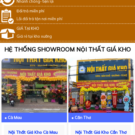
Nhanh chóng- tiện lợi
Đổi trả miễn phí
Lỗi đổi trả tận nơi miễn phí
GIÁ TẠI KHO
Giá rẻ tại kho xưởng
HỆ THỐNG SHOWROOM NỘI THẤT GIÁ KHO
● Cà Mau
● Cần Thơ
Nội Thất Giá Kho Cà Mau
Nội Thất Giá Kho Cần Thơ