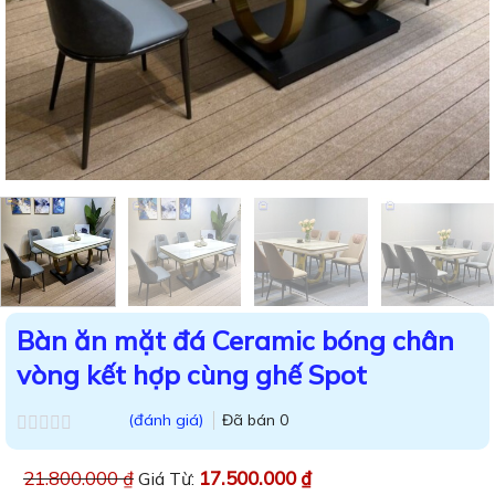
Bàn ăn mặt đá Ceramic bóng chân
vòng kết hợp cùng ghế Spot
(đánh giá)
Đã bán
0
Được
xếp
21.800.000
₫
17.500.000
₫
Giá Từ:
hạng