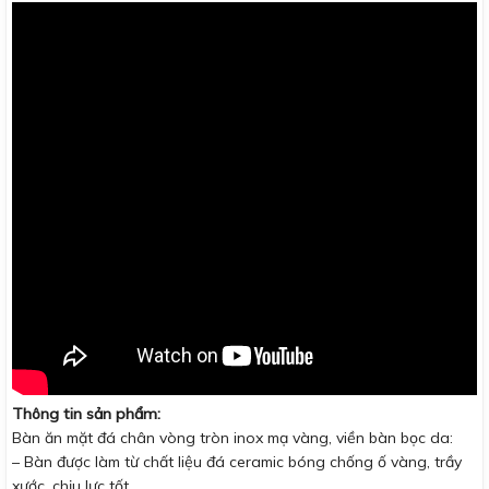
Thông tin sản phẩm:
Bàn ăn mặt đá chân vòng tròn inox mạ vàng, viền bàn bọc da:
– Bàn được làm từ chất liệu đá ceramic bóng chống ố vàng, trầy
xước, chịu lực tốt.