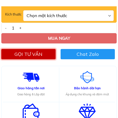
0.0
5
sao
Kích thước
Bàn ăn mặt đá Ceramic bóng chân vòng kết hợp cùng ghế Spot s
MUA NGAY
GỌI TƯ VẤN
Chat Zalo
Giao hàng tân nơi
Bảo hành dài hạn
Giao hàng & Lắp đặt
Áp dụng cho khung và đệm mút