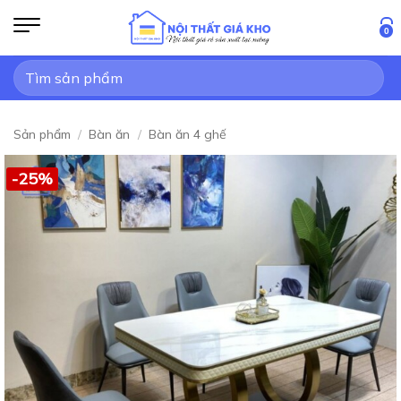
Bỏ
qua
0
nội
Tìm
dung
kiếm:
Sản phẩm
/
Bàn ăn
/
Bàn ăn 4 ghế
-25%