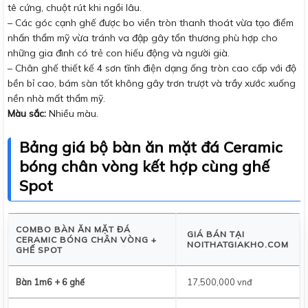
tê cứng, chuột rút khi ngồi lâu.
– Các góc cạnh ghế được bo viền tròn thanh thoát vừa tạo điểm
nhấn thẩm mỹ vừa tránh va đập gây tổn thương phù hợp cho
những gia đình có trẻ con hiếu động và người già.
– Chân ghế thiết kế 4 sơn tĩnh điện dạng ống tròn cao cấp với độ
bền bỉ cao, bám sàn tốt không gây trơn trượt và trầy xước xuống
nền nhà mất thẩm mỹ.
Màu sắc:
Nhiều màu.
Bảng giá bộ bàn ăn mặt đá Ceramic
bóng chân vòng kết hợp cùng ghế
Spot
COMBO BÀN ĂN MẶT ĐÁ
GIÁ BÁN TẠI
CERAMIC BÓNG CHÂN VÒNG +
NOITHATGIAKHO.COM
GHẾ SPOT
Bàn 1m6 + 6 ghế
17,500,000 vnđ