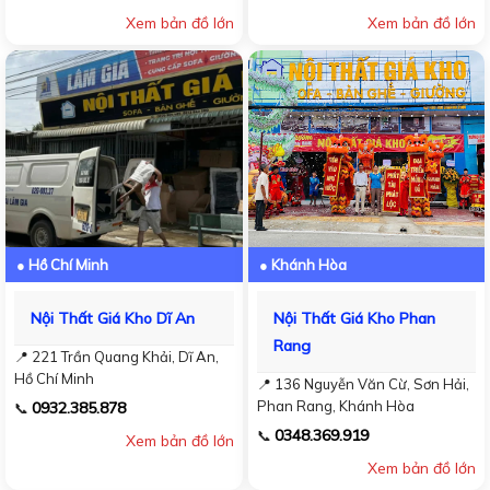
Xem bản đồ lớn
Xem bản đồ lớn
● Hồ Chí Minh
● Khánh Hòa
Nội Thất Giá Kho Dĩ An
Nội Thất Giá Kho Phan
Rang
📍 221 Trần Quang Khải, Dĩ An,
Hồ Chí Minh
📍 136 Nguyễn Văn Cừ, Sơn Hải,
Phan Rang, Khánh Hòa
0932.385.878
📞
0348.369.919
📞
Xem bản đồ lớn
Xem bản đồ lớn