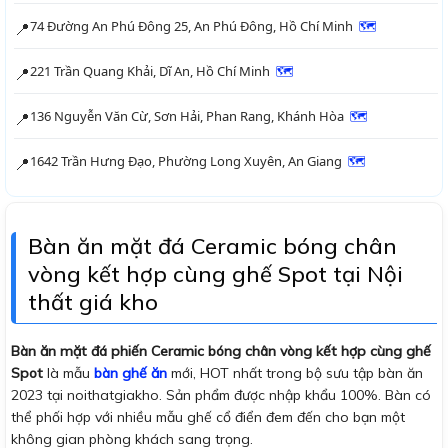
74 Đường An Phú Đông 25, An Phú Đông, Hồ Chí Minh
🗺
📍
221 Trần Quang Khải, Dĩ An, Hồ Chí Minh
🗺
📍
136 Nguyễn Văn Cừ, Sơn Hải, Phan Rang, Khánh Hòa
🗺
📍
1642 Trần Hưng Đạo, Phường Long Xuyên, An Giang
🗺
📍
Bàn ăn mặt đá Ceramic bóng chân
vòng kết hợp cùng ghế Spot tại Nội
thất giá kho
Bàn ăn mặt đá phiến Ceramic bóng chân vòng kết hợp cùng ghế
Spot
là mẫu
bàn ghế ăn
mới, HOT nhất trong bộ sưu tập bàn ăn
2023 tại noithatgiakho. Sản phẩm được nhập khẩu 100%. Bàn có
thể phối hợp với nhiều mẫu ghế cổ điển đem đến cho bạn một
không gian phòng khách sang trọng.