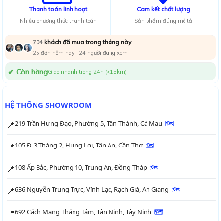
Thanh toán linh hoạt
Cam kết chất lượng
Nhiều phương thức thanh toán
Sản phẩm đúng mô tả
khách đã mua trong tháng này
704
25
đơn hôm nay ·
26
người đang xem
✔ Còn hàng
Giao nhanh trong 24h (<15km)
HỆ THỐNG SHOWROOM
219 Trần Hưng Đạo, Phường 5, Tân Thành, Cà Mau
🗺
📍
105 Đ. 3 Tháng 2, Hưng Lợi, Tân An, Cần Thơ
🗺
📍
108 Ấp Bắc, Phường 10, Trung An, Đồng Tháp
🗺
📍
636 Nguyễn Trung Trực, Vĩnh Lạc, Rạch Giá, An Giang
🗺
📍
692 Cách Mạng Tháng Tám, Tân Ninh, Tây Ninh
🗺
📍