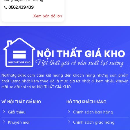
0562.439.439
📞
Xem bản đồ lớn
Noithatgiakho.com cam kết mang đến khách hàng những sản phẩm
chất lượng nhất kèm theo đó là mức giá tốt nhất đi kèm nhiều khuyến
mãi ưa đãi chỉ có tại NỘI THẤT GIÁ KHO.
VỀ NỘI THẤT GIÁ KHO
HỖ TRỢ KHÁCH HÀNG
Giới thiệu
Chính sách bán hàng
Khuyến mãi
Chính sách giao hàng