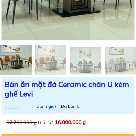
Bàn ăn mặt đá Ceramic chân U kèm
ghế Levi
(đánh giá)
Đã bán
0
Được
xếp
37.700.000
₫
16.000.000
₫
Giá Từ:
hạng
0.0
5