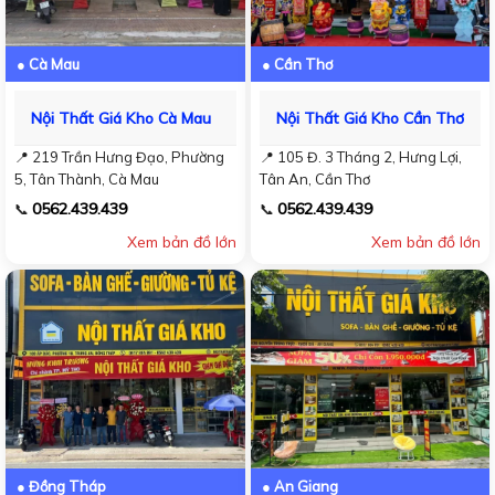
● Cà Mau
● Cần Thơ
Nội Thất Giá Kho Cà Mau
Nội Thất Giá Kho Cần Thơ
📍 219 Trần Hưng Đạo, Phường
📍 105 Đ. 3 Tháng 2, Hưng Lợi,
5, Tân Thành, Cà Mau
Tân An, Cần Thơ
0562.439.439
0562.439.439
📞
📞
Xem bản đồ lớn
Xem bản đồ lớn
● Đồng Tháp
● An Giang