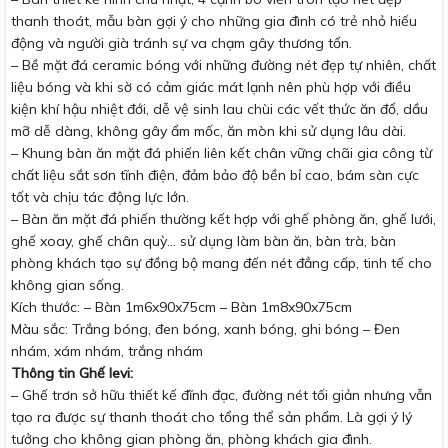
thanh thoát, mẫu bàn gợi ý cho những gia đình có trẻ nhỏ hiếu
động và người già tránh sự va chạm gây thương tổn.
– Bề mặt đá ceramic bóng với những đường nét đẹp tự nhiên, chất
liệu bóng và khi sờ có cảm giác mát lạnh nên phù hợp với điều
kiện khí hậu nhiệt đới, dễ vệ sinh lau chùi các vết thức ăn đổ, dầu
mỡ dễ dàng, không gây ẩm mốc, ăn mòn khi sử dụng lâu dài.
– Khung bàn ăn mặt đá phiến liên kết chân vững chãi gia công từ
chất liệu sắt sơn tĩnh điện, đảm bảo độ bền bỉ cao, bám sàn cực
tốt và chịu tác động lực lớn.
– Bàn ăn mặt đá phiến thường kết hợp với ghế phòng ăn, ghế lưới,
ghế xoay, ghế chân quỳ… sử dụng làm bàn ăn, bàn trà, bàn
phòng khách tạo sự đồng bộ mang đến nét đẳng cấp, tinh tế cho
không gian sống.
Kích thước: – Bàn 1m6x90x75cm – Bàn 1m8x90x75cm
Màu sắc: Trắng bóng, đen bóng, xanh bóng, ghi bóng – Đen
nhám, xám nhám, trắng nhám
Thông tin Ghế levi:
– Ghế trơn sở hữu thiết kế đĩnh đạc, đường nét tối giản nhưng vẫn
tạo ra được sự thanh thoát cho tổng thể sản phẩm. Là gợi ý lý
tưởng cho không gian phòng ăn, phòng khách gia đình.