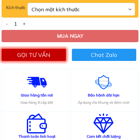
sao
Kích thước
Bàn ăn mặt đá Ceramic chân U kèm ghế Levi số lượng
MUA NGAY
GỌI TƯ VẤN
Chat Zalo
Giao hàng tân nơi
Bảo hành dài hạn
Giao hàng & Lắp đặt
Áp dụng cho khung và đệm mút
Thanh toán linh hoạt
Cam kết chất lượng