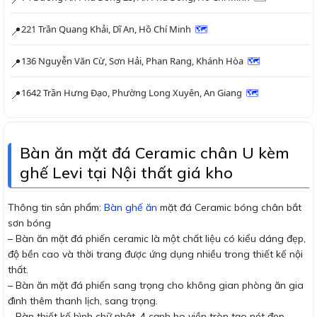
221 Trần Quang Khải, Dĩ An, Hồ Chí Minh
🗺
📍
136 Nguyễn Văn Cừ, Sơn Hải, Phan Rang, Khánh Hòa
🗺
📍
1642 Trần Hưng Đạo, Phường Long Xuyên, An Giang
🗺
📍
Bàn ăn mặt đá Ceramic chân U kèm
ghế Levi tại Nội thất giá kho
Thông tin sản phẩm:
Bàn ghế ăn
mặt đá Ceramic bóng chân bắt
sơn bóng
– Bàn ăn mặt đá phiến ceramic là một chất liệu có kiểu dáng đẹp,
độ bền cao và thời trang được ứng dụng nhiều trong thiết kế nội
thất.
– Bàn ăn mặt đá phiến sang trọng cho không gian phòng ăn gia
đình thêm thanh lịch, sang trọng.
– Bàn thiết kế hình chữ nhật, 4 cạnh bo viền tròn tạo nét đẹp