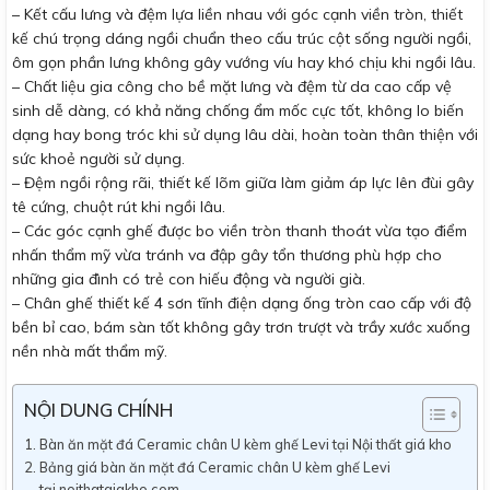
– Kết cấu lưng và đệm lựa liền nhau với góc cạnh viền tròn, thiết
kế chú trọng dáng ngồi chuẩn theo cấu trúc cột sống người ngồi,
ôm gọn phần lưng không gây vướng víu hay khó chịu khi ngồi lâu.
– Chất liệu gia công cho bề mặt lưng và đệm từ da cao cấp vệ
sinh dễ dàng, có khả năng chống ẩm mốc cực tốt, không lo biến
dạng hay bong tróc khi sử dụng lâu dài, hoàn toàn thân thiện với
sức khoẻ người sử dụng.
– Đệm ngồi rộng rãi, thiết kế lõm giữa làm giảm áp lực lên đùi gây
tê cứng, chuột rút khi ngồi lâu.
– Các góc cạnh ghế được bo viền tròn thanh thoát vừa tạo điểm
nhấn thẩm mỹ vừa tránh va đập gây tổn thương phù hợp cho
những gia đình có trẻ con hiếu động và người già.
– Chân ghế thiết kế 4 sơn tĩnh điện dạng ống tròn cao cấp với độ
bền bỉ cao, bám sàn tốt không gây trơn trượt và trầy xước xuống
nền nhà mất thẩm mỹ.
NỘI DUNG CHÍNH
Bàn ăn mặt đá Ceramic chân U kèm ghế Levi tại Nội thất giá kho
Bảng giá bàn ăn mặt đá Ceramic chân U kèm ghế Levi
tại noithatgiakho.com