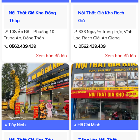
Nội Thất Giá Kho Đồng
Nội Thất Giá Kho Rạch
Tháp
Giá
📍 108 Ấp Bắc, Phường 10,
📍 636 Nguyễn Trung Trực, Vĩnh
Trung An, Đồng Tháp
Lạc, Rạch Giá, An Giang
0562.439.439
0562.439.439
📞
📞
Xem bản đồ lớn
Xem bản đồ lớn
● Tây Ninh
● Hồ Chí Minh