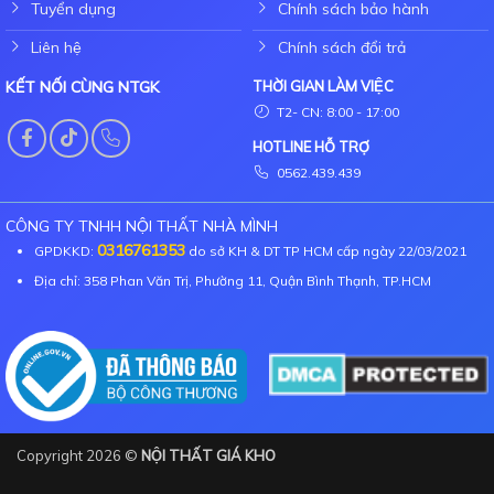
Tuyển dụng
Chính sách bảo hành
Liên hệ
Chính sách đổi trả
KẾT NỐI CÙNG NTGK
THỜI GIAN LÀM VIỆC
T2- CN: 8:00 - 17:00
HOTLINE HỖ TRỢ
0562.439.439
CÔNG TY TNHH NỘI THẤT NHÀ MÌNH
0316761353
GPDKKD:
do sở KH & DT TP HCM cấp ngày 22/03/2021
Địa chỉ: 358 Phan Văn Trị, Phường 11, Quận Bình Thạnh, TP.HCM
Copyright 2026 ©
NỘI THẤT GIÁ KHO