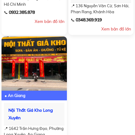
Hồ Chí Minh
📍 136 Nguyễn Văn Cừ, Sơn Hải,
Phan Rang, Khánh Hòa
0932.385.878
📞
0348.369.919
📞
Xem bản đồ lớn
Xem bản đồ lớn
● An Giang
Nội Thất Giá Kho Long
Xuyên
📍 1642 Trần Hưng Đạo, Phường
Long Xuyên, An Giang