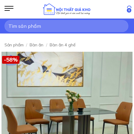
Bỏ
qua
0
nội
Tìm
dung
kiếm:
Sản phẩm
/
Bàn ăn
/
Bàn ăn 4 ghế
-58%