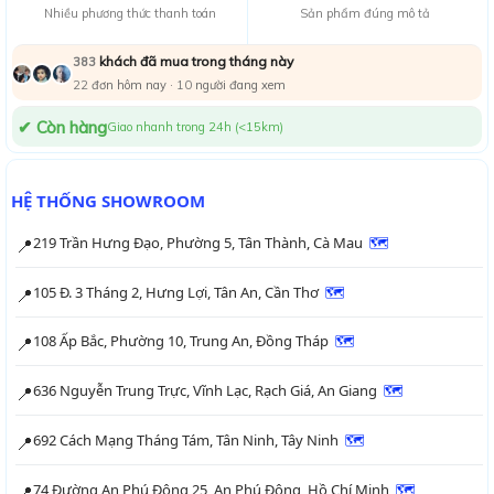
Nhiều phương thức thanh toán
Sản phẩm đúng mô tả
khách đã mua trong tháng này
383
22
đơn hôm nay ·
12
người đang xem
✔ Còn hàng
Giao nhanh trong 24h (<15km)
HỆ THỐNG SHOWROOM
219 Trần Hưng Đạo, Phường 5, Tân Thành, Cà Mau
🗺
📍
105 Đ. 3 Tháng 2, Hưng Lợi, Tân An, Cần Thơ
🗺
📍
108 Ấp Bắc, Phường 10, Trung An, Đồng Tháp
🗺
📍
636 Nguyễn Trung Trực, Vĩnh Lạc, Rạch Giá, An Giang
🗺
📍
692 Cách Mạng Tháng Tám, Tân Ninh, Tây Ninh
🗺
📍
74 Đường An Phú Đông 25, An Phú Đông, Hồ Chí Minh
🗺
📍