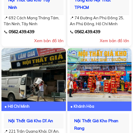
Nội Thất Giá Kho Tây
Tổng kho Nội Thất
Ninh
TPHCM
📍 692 Cách Mạng Tháng Tám,
📍 74 Đường An Phú Đông 25,
Tân Ninh, Tây Ninh
An Phú Đông, Hồ Chí Minh
0562.439.439
0562.439.439
📞
📞
Xem bản đồ lớn
Xem bản đồ lớn
● Hồ Chí Minh
● Khánh Hòa
Nội Thất Giá Kho Dĩ An
Nội Thất Giá Kho Phan
Rang
📍 221 Trần Quang Khải, Dĩ An,