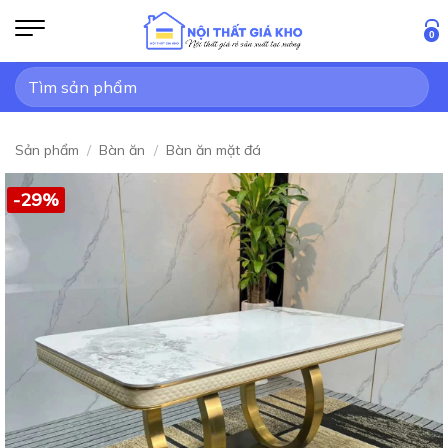
Bỏ
qua
0
nội
Tìm
dung
kiếm:
Sản phẩm
/
Bàn ăn
/
Bàn ăn mặt đá
-29%