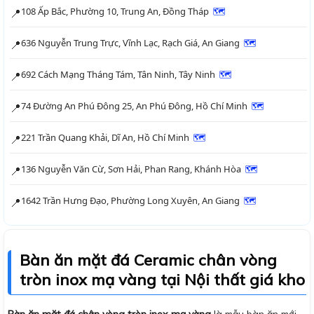
108 Ấp Bắc, Phường 10, Trung An, Đồng Tháp
🗺
📍
636 Nguyễn Trung Trực, Vĩnh Lạc, Rạch Giá, An Giang
🗺
📍
692 Cách Mạng Tháng Tám, Tân Ninh, Tây Ninh
🗺
📍
74 Đường An Phú Đông 25, An Phú Đông, Hồ Chí Minh
🗺
📍
221 Trần Quang Khải, Dĩ An, Hồ Chí Minh
🗺
📍
136 Nguyễn Văn Cừ, Sơn Hải, Phan Rang, Khánh Hòa
🗺
📍
1642 Trần Hưng Đạo, Phường Long Xuyên, An Giang
🗺
📍
Bàn ăn mặt đá Ceramic chân vòng
tròn inox mạ vàng tại Nội thất giá kho