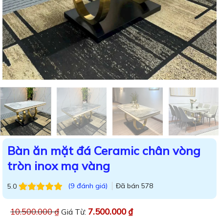
Bàn ăn mặt đá Ceramic chân vòng
tròn inox mạ vàng
(
9
đánh giá)
Đã bán
578
5.0
5.0
9
trên 5
dựa trên
đánh
10.500.000
₫
7.500.000
₫
Giá Từ:
giá