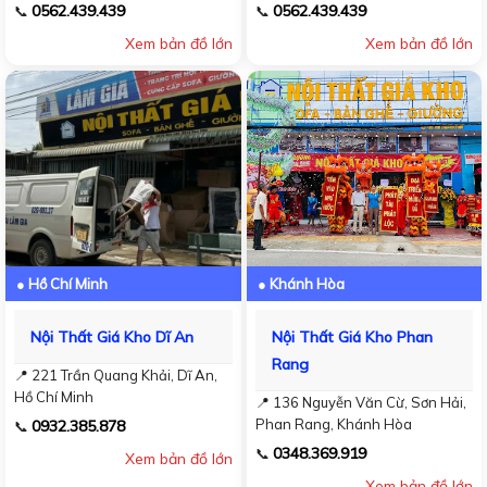
0562.439.439
0562.439.439
📞
📞
Xem bản đồ lớn
Xem bản đồ lớn
● Hồ Chí Minh
● Khánh Hòa
Nội Thất Giá Kho Dĩ An
Nội Thất Giá Kho Phan
Rang
📍 221 Trần Quang Khải, Dĩ An,
Hồ Chí Minh
📍 136 Nguyễn Văn Cừ, Sơn Hải,
Phan Rang, Khánh Hòa
0932.385.878
📞
0348.369.919
📞
Xem bản đồ lớn
Xem bản đồ lớn