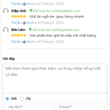
sao
Trả lời
•
thích
•
10 Tháng 6, 2026
Diệp Anh
Đã mua tại noithatgiakho.com
Ghế ăn ngồi êm, giao hàng nhanh
Được xếp
Trả lời
•
thích
•
10 Tháng 6, 2026
hạng
5
5
sao
Bảo Lâm
Đã mua tại noithatgiakho.com
Sản phẩm bàn ghế ăn mẫu mã chất lượng
Được xếp
Trả lời
•
thích
•
10 Tháng 6, 2026
hạng
5
5
sao
Hỏi đáp
Anh
Chị