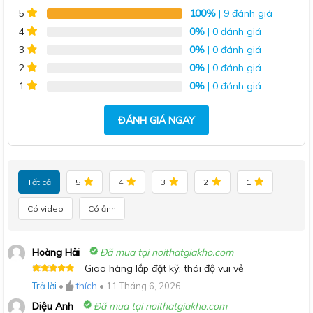
100%
| 9 đánh giá
5
0%
| 0 đánh giá
4
0%
| 0 đánh giá
3
0%
| 0 đánh giá
2
0%
| 0 đánh giá
1
ĐÁNH GIÁ NGAY
Tất cả
5
4
3
2
1
Có video
Có ảnh
Hoàng Hải
Đã mua tại noithatgiakho.com
Giao hàng lắp đặt kỹ, thái độ vui vẻ
Được xếp
Trả lời
•
thích
•
11 Tháng 6, 2026
hạng
5
5
sao
Diệu Anh
Đã mua tại noithatgiakho.com