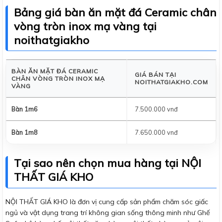
Bảng giá bàn ăn mặt đá Ceramic chân
vòng tròn inox mạ vàng tại
noithatgiakho
BÀN ĂN MẶT ĐÁ CERAMIC
GIÁ BÁN TẠI
CHÂN VÒNG TRÒN INOX MẠ
NOITHATGIAKHO.COM
VÀNG
Bàn 1m6
7.500.000 vnđ
Bàn 1m8
7.650.000 vnđ
Tại sao nên chọn mua hàng tại NỘI
THẤT GIÁ KHO
NỘI THẤT GIÁ KHO là đơn vị cung cấp sản phẩm chăm sóc giấc
ngủ và vật dụng trang trí không gian sống thông minh như Ghế