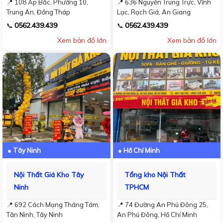
📍 108 Ấp Bắc, Phường 10,
📍 636 Nguyễn Trung Trực, Vĩnh
Trung An, Đồng Tháp
Lạc, Rạch Giá, An Giang
0562.439.439
0562.439.439
📞
📞
Xem bản đồ lớn
Xem bản đồ lớn
● Tây Ninh
● Hồ Chí Minh
Nội Thất Giá Kho Tây
Tổng kho Nội Thất
Ninh
TPHCM
📍 692 Cách Mạng Tháng Tám,
📍 74 Đường An Phú Đông 25,
Tân Ninh, Tây Ninh
An Phú Đông, Hồ Chí Minh