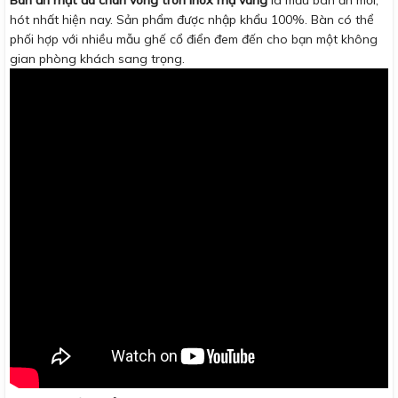
Bàn ăn mặt đá chân vòng tròn inox mạ vàng
là mẫu bàn ăn mới,
hót nhất hiện nay. Sản phẩm được nhập khẩu 100%. Bàn có thể
phối hợp với nhiều mẫu ghế cổ điển đem đến cho bạn một không
gian phòng khách sang trọng.