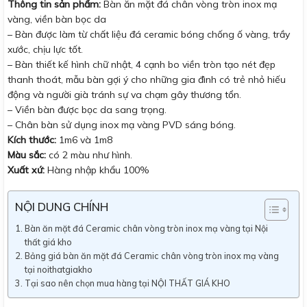
Thông tin sản phẩm:
Bàn ăn mặt đá chân vòng tròn inox mạ
vàng, viền bàn bọc da
– Bàn được làm từ chất liệu đá ceramic bóng chống ố vàng, trầy
xước, chịu lực tốt.
– Bàn thiết kế hình chữ nhật, 4 cạnh bo viền tròn tạo nét đẹp
thanh thoát, mẫu bàn gợi ý cho những gia đình có trẻ nhỏ hiếu
động và người già tránh sự va chạm gây thương tổn.
– Viền bàn được bọc da sang trọng.
– Chân bàn sử dụng inox mạ vàng PVD sáng bóng.
Kích thước:
1m6 và 1m8
Màu sắc:
có 2 màu như hình.
Xuất xứ:
Hàng nhập khẩu 100%
NỘI DUNG CHÍNH
Bàn ăn mặt đá Ceramic chân vòng tròn inox mạ vàng tại Nội
thất giá kho
Bảng giá bàn ăn mặt đá Ceramic chân vòng tròn inox mạ vàng
tại noithatgiakho
Tại sao nên chọn mua hàng tại NỘI THẤT GIÁ KHO