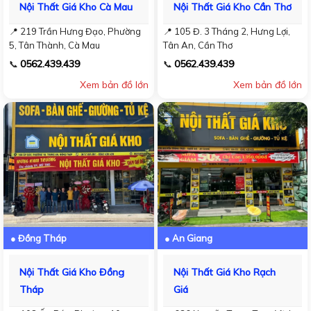
Nội Thất Giá Kho Cà Mau
Nội Thất Giá Kho Cần Thơ
📍 219 Trần Hưng Đạo, Phường
📍 105 Đ. 3 Tháng 2, Hưng Lợi,
5, Tân Thành, Cà Mau
Tân An, Cần Thơ
0562.439.439
0562.439.439
📞
📞
Xem bản đồ lớn
Xem bản đồ lớn
● Đồng Tháp
● An Giang
Nội Thất Giá Kho Đồng
Nội Thất Giá Kho Rạch
Tháp
Giá