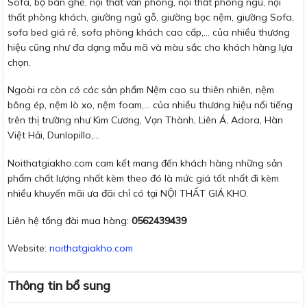
Sofa, bộ bàn ghế, nội thất văn phòng, nội thất phòng ngủ, nội
thất phòng khách, giường ngủ gỗ, giường bọc nệm, giường Sofa,
sofa bed giá rẻ, sofa phòng khách cao cấp,… của nhiều thương
hiệu cũng như đa dạng mẫu mã và màu sắc cho khách hàng lựa
chọn.
Ngoài ra còn có các sản phẩm Nệm cao su thiên nhiên, nệm
bông ép, nệm lò xo, nệm foam,… của nhiều thương hiệu nổi tiếng
trên thị trường như Kim Cương, Vạn Thành, Liên Á, Adora, Hàn
Việt Hải, Dunlopillo,…
Noithatgiakho.com cam kết mang đến khách hàng những sản
phẩm chất lượng nhất kèm theo đó là mức giá tốt nhất đi kèm
nhiều khuyến mãi ưa đãi chỉ có tại NỘI THẤT GIÁ KHO.
Liên hệ tổng đài mua hàng:
0562439439
Website:
noithatgiakho.com
Thông tin bổ sung