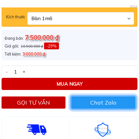
XÓA
Kích thước
7.500.000
₫
Đang bán:
Giá gốc
-29%
10.500.000
₫
Tiết kiệm:
3.000.000
₫
Bàn ăn mặt đá Ceramic chân vòng tròn inox mạ vàng số lượng
MUA NGAY
GỌI TƯ VẤN
Chat Zalo