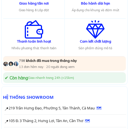
Giao hàng tân nơi
Bảo hành dài hạn
Giao hàng & Lắp đặt
Áp dụng cho khung và đệm mút
Thanh toán linh hoạt
Cam kết chất lượng
Nhiều phương thức thanh toán
Sản phẩm đúng mô tả
khách đã mua trong tháng này
798
13
đơn hôm nay ·
20
người đang xem
✔ Còn hàng
Giao nhanh trong 24h (<15km)
HỆ THỐNG SHOWROOM
219 Trần Hưng Đạo, Phường 5, Tân Thành, Cà Mau
🗺
📍
105 Đ. 3 Tháng 2, Hưng Lợi, Tân An, Cần Thơ
🗺
📍