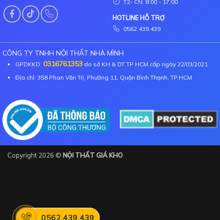
T2- CN: 8:00 - 17:00
HOTLINE HỖ TRỢ
0562.439.439
CÔNG TY TNHH NỘI THẤT NHÀ MÌNH
0316761353
GPDKKD:
do sở KH & DT TP HCM cấp ngày 22/03/2021
Địa chỉ: 358 Phan Văn Trị, Phường 11, Quận Bình Thạnh, TP.HCM
Copyright 2026 ©
NỘI THẤT GIÁ KHO
0562.439.439