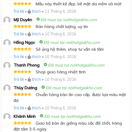
Mẫu này thiết kế đẹp, bề mặt da mềm và mát
Được xếp
Trả lời
•
thích
•
11 Tháng 6, 2026
hạng
5
5
sao
Mỹ Duyên
Đã mua tại noithatgiakho.com
Bán hàng chất lượng, uy tín
Được xếp
Trả lời
•
thích
•
10 Tháng 6, 2026
hạng
5
5
sao
Hồng Ngọc
Đã mua tại noithatgiakho.com
Sẽ ủng hộ thêm, shop tư vấn ok lắm
Được xếp
Trả lời
•
thích
•
10 Tháng 6, 2026
hạng
5
5
sao
Thanh Phong
Đã mua tại noithatgiakho.com
Shop giao hàng nhiệt tình
Được xếp
Trả lời
•
thích
•
10 Tháng 6, 2026
hạng
5
5
sao
Thùy Dương
Đã mua tại noithatgiakho.com
Chuẩn hàng bàn ăn cao cấp, được lựa màu mặt
Được xếp
đá
hạng
5
5
sao
Trả lời
•
thích
•
10 Tháng 6, 2026
Khánh Minh
Đã mua tại noithatgiakho.com
Giao bộ bàn ăn giống màu sắc đã chốt, hàng
Được xếp
đặt tầm 3-5 ngày
hạng
5
5