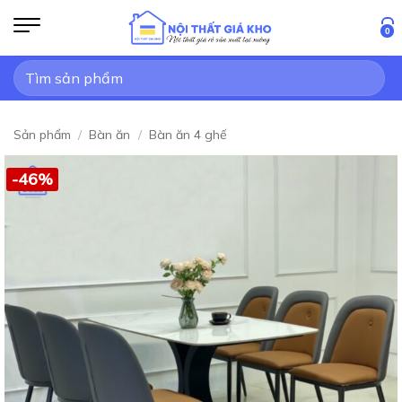
Bỏ
qua
0
nội
Tìm
dung
kiếm:
Sản phẩm
/
Bàn ăn
/
Bàn ăn 4 ghế
-46%