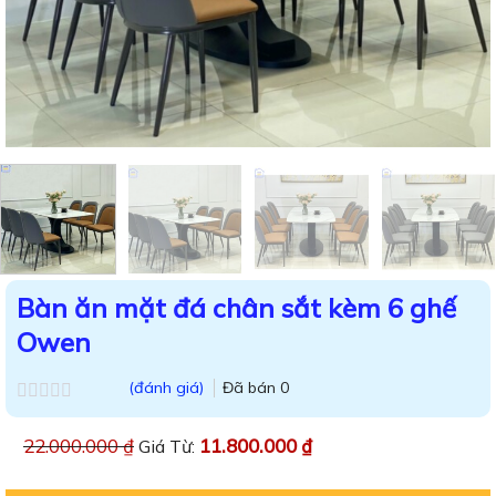
Bàn ăn mặt đá chân sắt kèm 6 ghế
Owen
(đánh giá)
Đã bán
0
Được
xếp
22.000.000
₫
11.800.000
₫
Giá Từ:
hạng
0.0
5