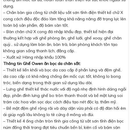
dụng.
– Chân bàn gia công từ chất liệu sắt sơn tĩnh điện thiết kế chữ X
cong cách điệu độc đáo làm tăng khả năng nâng đỡ trọng lực lên
toàn bộ sản phẩm, độ bám sàn tốt.
– Bàn chân chữ X cong đá nhập khẩu đẹp, thiết kế hiện đại
thường kết hợp với ghế phòng ăn, ghế lưới, ghế xoay, ghế chân
quỳ… sử dụng làm bàn ăn, bàn trà, bàn phòng khách tôn tạo
không gian sống thanh lịch, đẳng cấp.
– Xuất xứ: Hàng nhập khẩu 100%
Thông tin Ghế Owen ăn bọc da chân sắt:
– Thiết kế liền khối và bọc da cao cấp ở phần lưng và đệm ghế,
da cao cấp có khả năng chống ẩm mốc cực tốt, không lo bong
tróc, biến dạng trong thời gian sử dụng lâu dài.
– Lưng ghế thiết kế thác nước với độ ngả nhẹ định hình dáng ngồi
đẹp, phần đỉnh lưng ghế bo tròn thanh thoát và bề mặt lưng soi
trám các hoa văn sọc dọc cách điệu tạo nét độc lạ, thẩm mỹ.
– Bề mặt đệm ghế rộng rãi và dày dặn vừa phải có độ đàn hồi êm
ái giúp ngồi lâu không lo tê cứng ở mông và đùi.
– Thiết kế 4 ống chân tròn tĩnh gia công từ sắt sơn tĩnh điện bọc
núm đồng thời trang đạt tiêu chuẩn bền bỉ, kiên cố và bám sàn