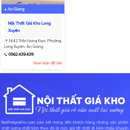
● An Giang
Nội Thất Giá Kho Long
Xuyên
📍 1642 Trần Hưng Đạo, Phường
Long Xuyên, An Giang
0562.439.439
📞
Xem bản đồ lớn
Noithatgiakho.com cam kết mang đến khách hàng những sản phẩm
chất lượng nhất kèm theo đó là mức giá tốt nhất đi kèm nhiều khuyến