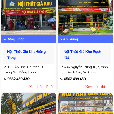
● Đồng Tháp
● An Giang
Nội Thất Giá Kho Đồng
Nội Thất Giá Kho Rạch
Tháp
Giá
📍 108 Ấp Bắc, Phường 10,
📍 636 Nguyễn Trung Trực, Vĩnh
Trung An, Đồng Tháp
Lạc, Rạch Giá, An Giang
0562.439.439
0562.439.439
📞
📞
Xem bản đồ lớn
Xem bản đồ lớn