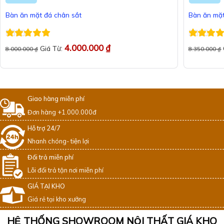
Bàn ăn mặt đá chân sắt
Bàn ăn mặt
Được xếp
Được xếp
4.000.000
₫
Giá Từ:
8.000.000
₫
8.350.000
₫
hạng
5
5 sao
hạng
5
5 
Giao hàng miễn phí
Đơn hàng +1.000.000đ
Hỗ trợ 24/7
Nhanh chóng- tiện lợi
Đổi trả miễn phí
Lỗi đổi trả tận nơi miễn phí
GIÁ TẠI KHO
Giá rẻ tại kho xưởng
HỆ THỐNG SHOWROOM NỘI THẤT GIÁ KHO