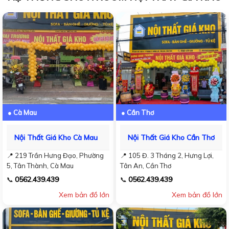
● Cà Mau
● Cần Thơ
Nội Thất Giá Kho Cà Mau
Nội Thất Giá Kho Cần Thơ
📍 219 Trần Hưng Đạo, Phường
📍 105 Đ. 3 Tháng 2, Hưng Lợi,
5, Tân Thành, Cà Mau
Tân An, Cần Thơ
0562.439.439
0562.439.439
📞
📞
Xem bản đồ lớn
Xem bản đồ lớn