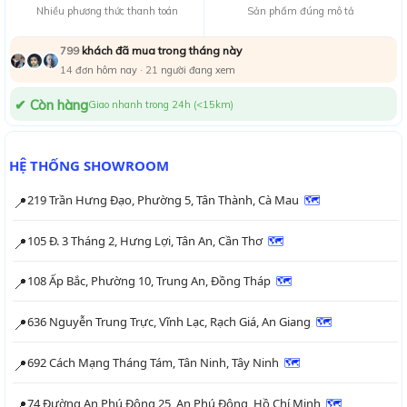
Nhiều phương thức thanh toán
Sản phẩm đúng mô tả
khách đã mua trong tháng này
799
14
đơn hôm nay ·
19
người đang xem
✔ Còn hàng
Giao nhanh trong 24h (<15km)
HỆ THỐNG SHOWROOM
219 Trần Hưng Đạo, Phường 5, Tân Thành, Cà Mau
🗺
📍
105 Đ. 3 Tháng 2, Hưng Lợi, Tân An, Cần Thơ
🗺
📍
108 Ấp Bắc, Phường 10, Trung An, Đồng Tháp
🗺
📍
636 Nguyễn Trung Trực, Vĩnh Lạc, Rạch Giá, An Giang
🗺
📍
692 Cách Mạng Tháng Tám, Tân Ninh, Tây Ninh
🗺
📍
74 Đường An Phú Đông 25, An Phú Đông, Hồ Chí Minh
🗺
📍