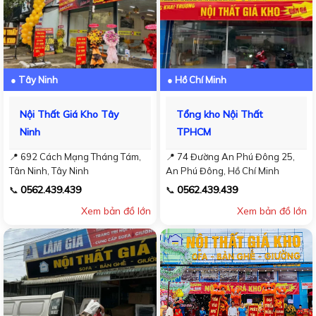
● Tây Ninh
● Hồ Chí Minh
Nội Thất Giá Kho Tây
Tổng kho Nội Thất
Ninh
TPHCM
📍 692 Cách Mạng Tháng Tám,
📍 74 Đường An Phú Đông 25,
Tân Ninh, Tây Ninh
An Phú Đông, Hồ Chí Minh
0562.439.439
0562.439.439
📞
📞
Xem bản đồ lớn
Xem bản đồ lớn