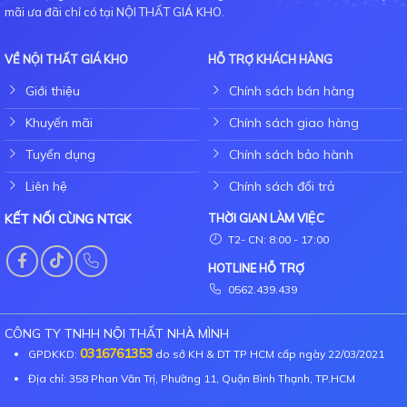
mãi ưa đãi chỉ có tại NỘI THẤT GIÁ KHO.
VỀ NỘI THẤT GIÁ KHO
HỖ TRỢ KHÁCH HÀNG
Giới thiệu
Chính sách bán hàng
Khuyến mãi
Chính sách giao hàng
Tuyển dụng
Chính sách bảo hành
Liên hệ
Chính sách đổi trả
KẾT NỐI CÙNG NTGK
THỜI GIAN LÀM VIỆC
T2- CN: 8:00 - 17:00
HOTLINE HỖ TRỢ
0562.439.439
CÔNG TY TNHH NỘI THẤT NHÀ MÌNH
0316761353
GPDKKD:
do sở KH & DT TP HCM cấp ngày 22/03/2021
Địa chỉ: 358 Phan Văn Trị, Phường 11, Quận Bình Thạnh, TP.HCM