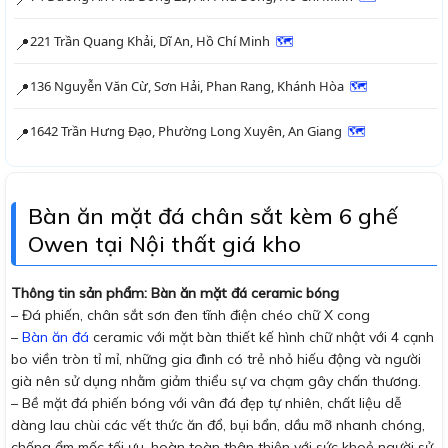
221 Trần Quang Khải, Dĩ An, Hồ Chí Minh
🗺
📍
136 Nguyễn Văn Cừ, Sơn Hải, Phan Rang, Khánh Hòa
🗺
📍
1642 Trần Hưng Đạo, Phường Long Xuyên, An Giang
🗺
📍
Bàn ăn mặt đá chân sắt kèm 6 ghế
Owen tại Nội thất giá kho
Thông tin sản phẩm: Bàn ăn mặt đá ceramic bóng
– Đá phiến, chân sắt sơn đen tĩnh điện chéo chữ X cong
–
Bàn ăn đá
ceramic với mặt bàn thiết kế hình chữ nhật với 4 cạnh
bo viền tròn tỉ mỉ, những gia đình có trẻ nhỏ hiếu động và người
già nên sử dụng nhằm giảm thiểu sự va chạm gây chấn thương.
– Bề mặt đá phiến bóng với vân đá đẹp tự nhiên, chất liệu dễ
dàng lau chùi các vết thức ăn đổ, bụi bẩn, dầu mỡ nhanh chóng,
chống ẩm mốc tối ưu, hoàn toàn thân thiện với sức khoẻ người sử