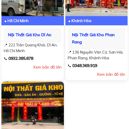
● Hồ Chí Minh
● Khánh Hòa
Nội Thất Giá Kho Dĩ An
Nội Thất Giá Kho Phan
Rang
📍 221 Trần Quang Khải, Dĩ An,
Hồ Chí Minh
📍 136 Nguyễn Văn Cừ, Sơn Hải,
Phan Rang, Khánh Hòa
0932.385.878
📞
0348.369.919
📞
Xem bản đồ lớn
Xem bản đồ lớn