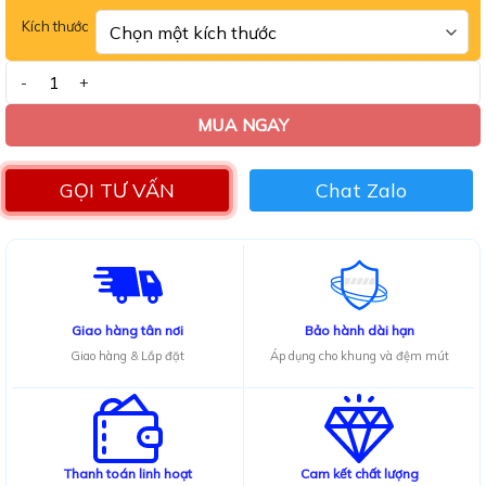
sao
Kích thước
Bàn ăn mặt đá chân sắt kèm 6 ghế Owen số lượng
MUA NGAY
GỌI TƯ VẤN
Chat Zalo
Giao hàng tân nơi
Bảo hành dài hạn
Giao hàng & Lắp đặt
Áp dụng cho khung và đệm mút
Thanh toán linh hoạt
Cam kết chất lượng