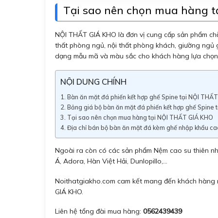
Tại sao nên chọn mua hàng 
NỘI THẤT GIÁ KHO là đơn vị cung cấp sản phẩm chăm
thất phòng ngủ, nội thất phòng khách, giường ngủ 
dạng mẫu mã và màu sắc cho khách hàng lựa chọn
NỘI DUNG CHÍNH
Bàn ăn mặt đá phiến kết hợp ghế Spine tại NỘI THẤ
Bảng giá bộ bàn ăn mặt đá phiến kết hợp ghế Spine 
Tại sao nên chọn mua hàng tại NỘI THẤT GIÁ KHO
Địa chỉ bán bộ bàn ăn mặt đá kèm ghế nhập khẩu ca
Ngoài ra còn có các sản phẩm Nệm cao su thiên nhi
Á, Adora, Hàn Việt Hải, Dunlopillo,…
Noithatgiakho.com cam kết mang đến khách hàng nh
GIÁ KHO.
Liên hệ tổng đài mua hàng:
0562439439