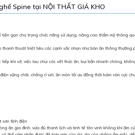
 ghế Spine tại NỘI THẤT GIÁ KHO
kế tiện gọn chú trọng chức năng sử dụng, nâng cao thẩm mỹ thông qua
ròn thanh thoát triệt tiêu các cạnh sắc nhọn như bàn ăn thông thường
c tiếp khi sờ, việc lau chùi các vết thức ăn, bụi bẩn nhanh chóng, kh
 điện vững chãi, chống rỉ sét, ăn mòn tối ưu đồng thời bám sàn cực ch
t sơn tĩnh điện
ng ăn gia đình, vừa đủ thanh lịch và tinh tế tôn vinh không khí ấm 
p có thể cảm nhận được độ trơn mịn của da, da còn chống ẩm mốc, dễ d