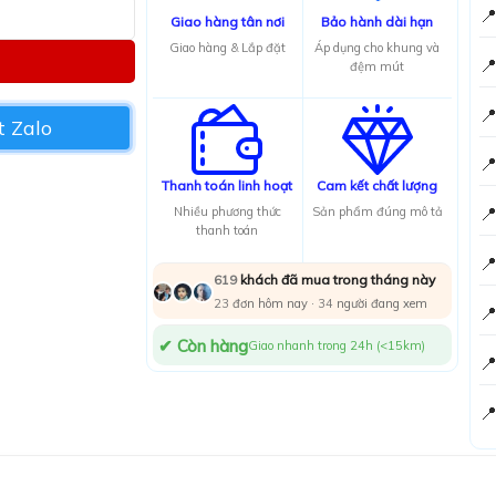

Giao hàng tân nơi
Bảo hành dài hạn
ố lượng
Giao hàng & Lắp đặt
Áp dụng cho khung và

đệm mút

 Zalo

Thanh toán linh hoạt
Cam kết chất lượng

Nhiều phương thức
Sản phẩm đúng mô tả
thanh toán

khách đã mua trong tháng này
619
23
đơn hôm nay ·
34
người đang xem

✔ Còn hàng
Giao nhanh trong 24h (<15km)

