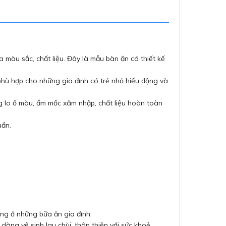
 màu sắc, chất liệu. Đây là mẫu bàn ăn có thiết kế
 phù hợp cho những gia đình có trẻ nhỏ hiếu động và
ông lo ố màu, ẩm mốc xâm nhập, chất liệu hoàn toàn
uẩn.
cúng ở những bữa ăn gia đình.
àng vệ sinh lau chùi, thân thiện với sức khoẻ