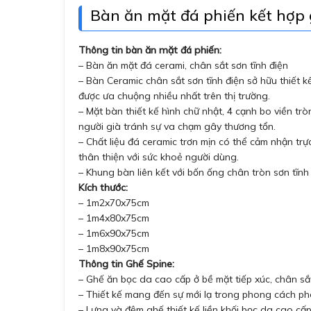
Bàn ăn mặt đá phiến kết hợp
Thông tin bàn ăn mặt đá phiến:
– Bàn ăn mặt đá cerami, chân sắt sơn tĩnh điện
– Bàn Ceramic chân sắt sơn tĩnh điện sở hữu thiết 
được ưa chuộng nhiều nhất trên thị trường.
– Mặt bàn thiết kế hình chữ nhật, 4 cạnh bo viền t
người già tránh sự va chạm gây thương tổn.
– Chất liệu đá ceramic trơn mịn có thể cảm nhận trự
thân thiện với sức khoẻ người dùng.
– Khung bàn liên kết với bốn ống chân tròn sơn tĩnh
Kích thước:
– 1m2x70x75cm
– 1m4x80x75cm
– 1m6x90x75cm
– 1m8x90x75cm
Thông tin Ghế Spine:
– Ghế ăn bọc da cao cấp ở bề mặt tiếp xúc, chân sắ
– Thiết kế mang đến sự mới lạ trong phong cách phò
– Lưng và đệm ghế thiết kế liền khối bọc da cao cấ