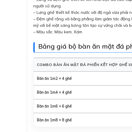
người sử dụng.
– Lưng ghế thiết kế thác nước với độ ngả vừa phải 
– Đệm ghế rộng và bằng phẳng làm giảm tác động lự
mỹ với bề mặt sáng bóng tôn tạo sự vững chãi và b
– Màu sắc: Màu kem, Xám
Bảng giá bộ bàn ăn mặt đá ph
COMBO BÀN ĂN MẶT ĐÁ PHIẾN KẾT HỢP GHẾ S
Bàn ăn 1m2 + 4 ghế
Bàn ăn 1m4 + 4 ghế
Bàn ăn 1m6 + 6 ghế
Bàn ăn 1m8 + 8 ghế