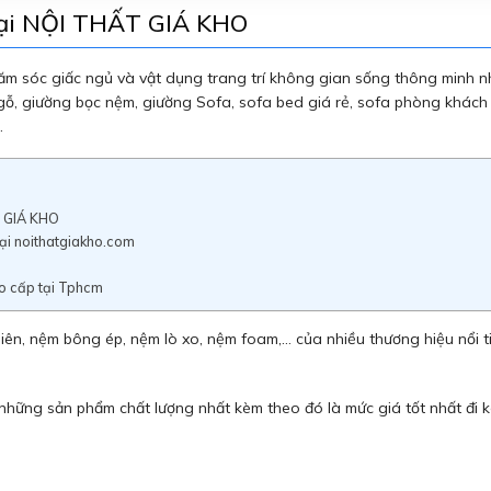
tại NỘI THẤT GIÁ KHO
 sóc giấc ngủ và vật dụng trang trí không gian sống thông minh nh
gỗ, giường bọc nệm, giường Sofa, sofa bed giá rẻ, sofa phòng khách
.
T GIÁ KHO
tại noithatgiakho.com
o cấp tại Tphcm
ên, nệm bông ép, nệm lò xo, nệm foam,… của nhiều thương hiệu nổi ti
ững sản phẩm chất lượng nhất kèm theo đó là mức giá tốt nhất đi k