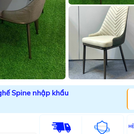
ghế Spine nhập khẩu
H