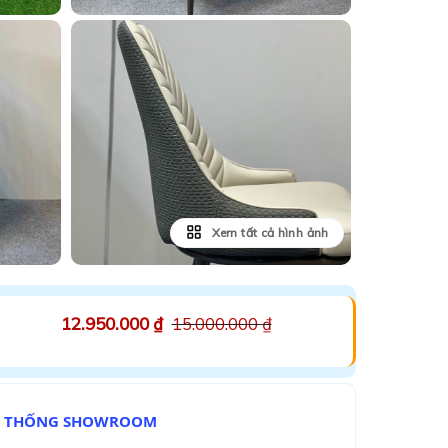
Xem tất cả hình ảnh
12.950.000
₫
15.000.000
₫
Ệ THỐNG SHOWROOM