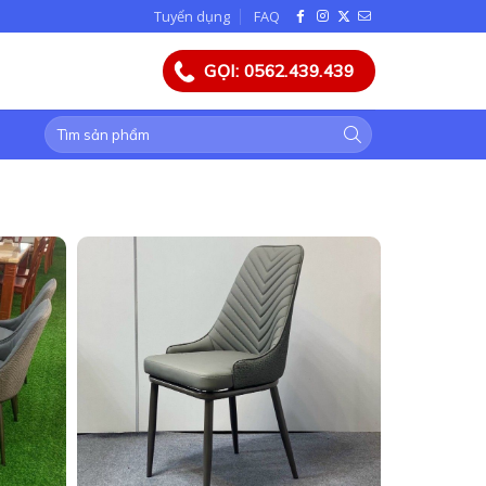
Tuyển dụng
FAQ
GỌI: 0562.439.439
Tìm
kiếm: