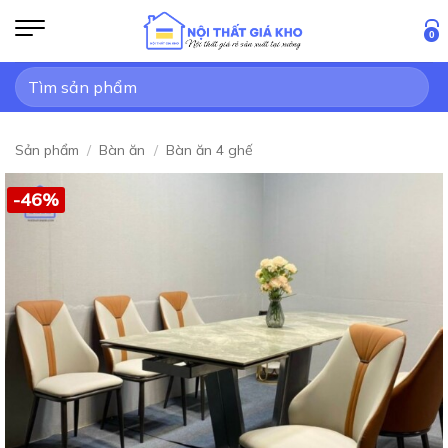
Bỏ
qua
0
nội
Tìm
dung
kiếm:
Sản phẩm
/
Bàn ăn
/
Bàn ăn 4 ghế
-46%