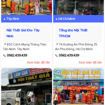
● Tây Ninh
● Hồ Chí Minh
Nội Thất Giá Kho Tây
Tổng kho Nội Thất
Ninh
TPHCM
📍 692 Cách Mạng Tháng Tám,
📍 74 Đường An Phú Đông 25,
Tân Ninh, Tây Ninh
An Phú Đông, Hồ Chí Minh
0562.439.439
0562.439.439
📞
📞
Xem bản đồ lớn
Xem bản đồ lớn