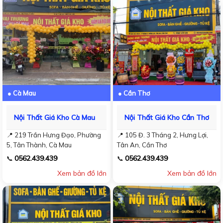
● Cà Mau
● Cần Thơ
Nội Thất Giá Kho Cà Mau
Nội Thất Giá Kho Cần Thơ
📍 219 Trần Hưng Đạo, Phường
📍 105 Đ. 3 Tháng 2, Hưng Lợi,
5, Tân Thành, Cà Mau
Tân An, Cần Thơ
0562.439.439
0562.439.439
📞
📞
Xem bản đồ lớn
Xem bản đồ lớn