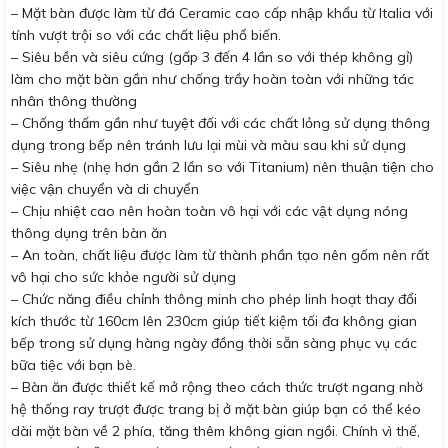
– Mặt bàn được làm từ đá Ceramic cao cấp nhập khẩu từ Italia với
tính vượt trội so với các chất liệu phổ biến.
– Siêu bền và siêu cứng (gấp 3 đến 4 lần so với thép không gỉ)
làm cho mặt bàn gần như chống trầy hoàn toàn với những tác
nhân thông thường
– Chống thấm gần như tuyệt đối với các chất lỏng sử dụng thông
dụng trong bếp nên tránh lưu lại mùi và màu sau khi sử dụng
– Siêu nhẹ (nhẹ hơn gần 2 lần so với Titanium) nên thuận tiện cho
việc vận chuyển và di chuyển
– Chịu nhiệt cao nên hoàn toàn vô hại với các vật dụng nóng
thông dụng trên bàn ăn
– An toàn, chất liệu được làm từ thành phần tạo nên gốm nên rất
vô hại cho sức khỏe người sử dụng
– Chức năng điều chỉnh thông minh cho phép linh hoạt thay đổi
kích thước từ 160cm lên 230cm giúp tiết kiệm tối đa không gian
bếp trong sử dụng hàng ngày đồng thời sẵn sàng phục vụ các
bữa tiệc với bạn bè.
– Bàn ăn được thiết kế mở rộng theo cách thức trượt ngang nhờ
hệ thống ray trượt được trang bị ở mặt bàn giúp bạn có thể kéo
dài mặt bàn về 2 phía, tăng thêm không gian ngồi. Chính vì thế,