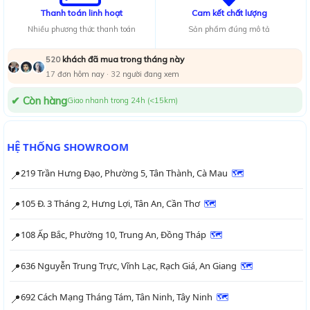
Thanh toán linh hoạt
Cam kết chất lượng
Nhiều phương thức thanh toán
Sản phẩm đúng mô tả
khách đã mua trong tháng này
520
17
đơn hôm nay ·
33
người đang xem
✔ Còn hàng
Giao nhanh trong 24h (<15km)
HỆ THỐNG SHOWROOM
219 Trần Hưng Đạo, Phường 5, Tân Thành, Cà Mau
🗺
📍
105 Đ. 3 Tháng 2, Hưng Lợi, Tân An, Cần Thơ
🗺
📍
108 Ấp Bắc, Phường 10, Trung An, Đồng Tháp
🗺
📍
636 Nguyễn Trung Trực, Vĩnh Lạc, Rạch Giá, An Giang
🗺
📍
692 Cách Mạng Tháng Tám, Tân Ninh, Tây Ninh
🗺
📍