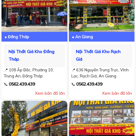
● Đồng Tháp
● An Giang
Nội Thất Giá Kho Đồng
Nội Thất Giá Kho Rạch
Tháp
Giá
📍 108 Ấp Bắc, Phường 10,
📍 636 Nguyễn Trung Trực, Vĩnh
Trung An, Đồng Tháp
Lạc, Rạch Giá, An Giang
0562.439.439
0562.439.439
📞
📞
Xem bản đồ lớn
Xem bản đồ lớn