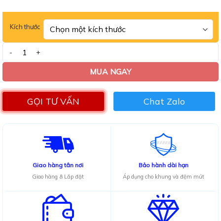
0.0
5
sao
Kích thước
Bàn ăn mặt đá thông minh kèm ghế Spot cải số lượng
MUA NGAY
GỌI TƯ VẤN
Chat Zalo
Giao hàng tân nơi
Bảo hành dài hạn
Giao hàng & Lắp đặt
Áp dụng cho khung và đệm mút