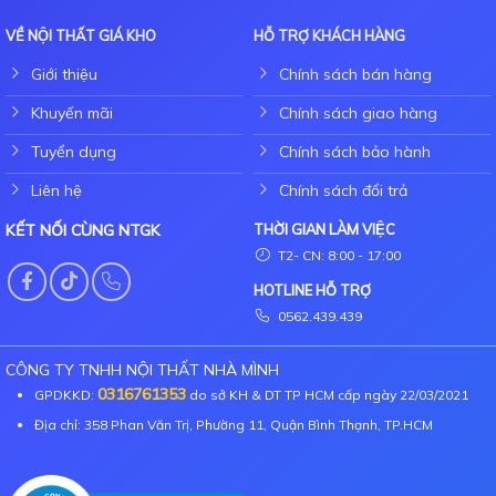
VỀ NỘI THẤT GIÁ KHO
HỖ TRỢ KHÁCH HÀNG
Giới thiệu
Chính sách bán hàng
Khuyến mãi
Chính sách giao hàng
Tuyển dụng
Chính sách bảo hành
Liên hệ
Chính sách đổi trả
KẾT NỐI CÙNG NTGK
THỜI GIAN LÀM VIỆC
T2- CN: 8:00 - 17:00
HOTLINE HỖ TRỢ
0562.439.439
CÔNG TY TNHH NỘI THẤT NHÀ MÌNH
0316761353
GPDKKD:
do sở KH & DT TP HCM cấp ngày 22/03/2021
Địa chỉ: 358 Phan Văn Trị, Phường 11, Quận Bình Thạnh, TP.HCM