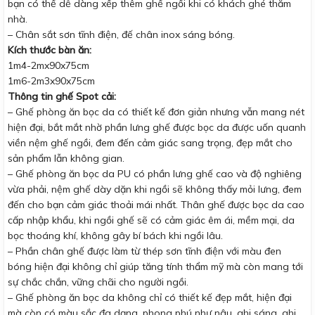
bạn có thể dễ dàng xếp thêm ghế ngồi khi có khách ghé thăm
nhà.
– Chân sắt sơn tĩnh điện, đế chân inox sáng bóng.
Kích thước bàn ăn:
1m4-2mx90x75cm
1m6-2m3x90x75cm
Thông tin ghế Spot cải:
– Ghế phòng ăn bọc da có thiết kế đơn giản nhưng vẫn mang nét
hiện đại, bắt mắt nhờ phần lưng ghế được bọc da được uốn quanh
viền nệm ghế ngồi, đem đến cảm giác sang trọng, đẹp mắt cho
sản phẩm lẫn không gian.
– Ghế phòng ăn bọc da PU có phần lưng ghế cao và độ nghiêng
vừa phải, nệm ghế dày dặn khi ngồi sẽ không thấy mỏi lưng, đem
đến cho bạn cảm giác thoải mái nhất. Thân ghế được bọc da cao
cấp nhập khẩu, khi ngồi ghế sẽ có cảm giác êm ái, mềm mại, da
bọc thoáng khí, không gây bí bách khi ngồi lâu.
– Phần chân ghế được làm từ thép sơn tĩnh điện với màu đen
bóng hiện đại không chỉ giúp tăng tính thẩm mỹ mà còn mang tới
sự chắc chắn, vững chãi cho người ngồi.
– Ghế phòng ăn bọc da không chỉ có thiết kế đẹp mắt, hiện đại
mà còn có màu sắc đa dạng, phong phú như nâu, ghi sáng, ghi