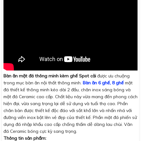
Bàn ăn mặt đá thông minh kèm ghế Spot cải
được ưu chuộng
trong mục bàn ăn nội thất thông minh.
Bàn ăn 6 ghế, 8 ghế
mặt
đá thiết kế thông minh kéo dài 2 đầu, chân inox sáng bóng và
mặt đá Ceramic cao cấp. Chất liệu này vừa mang đến phong cách
hiện đại, vừa sang trọng lại dễ sử dụng và tuổi thọ cao. Phần
chân bàn được thiết kế độc đáo với sắt khổ lớn và nhấn nhá với
đường viền inox bật lên vẻ đẹp của thiết kế. Phần mặt đá phiến sử
dụng đá nhập khẩu cao cấp chống thấm dễ dàng lau chùi. Vân
đá Ceramic bóng cực kỳ sang trọng.
Thông tin sản phẩm: