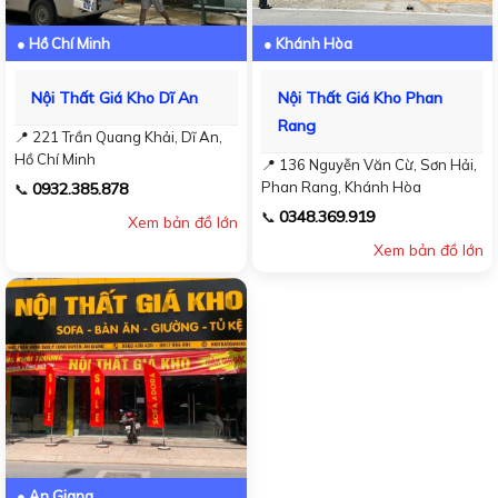
● Hồ Chí Minh
● Khánh Hòa
Nội Thất Giá Kho Dĩ An
Nội Thất Giá Kho Phan
Rang
📍 221 Trần Quang Khải, Dĩ An,
Hồ Chí Minh
📍 136 Nguyễn Văn Cừ, Sơn Hải,
Phan Rang, Khánh Hòa
0932.385.878
📞
0348.369.919
📞
Xem bản đồ lớn
Xem bản đồ lớn
● An Giang