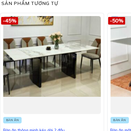
SẢN PHẨM TƯƠNG TỰ
-45%
-50%
BÀN ĂN
BÀN ĂN
Bàn ăn thông minh kéo dài 2 đầu
Bàn ăn mặt