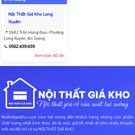
Nội Thất Giá Kho Long
Xuyên
📍 1642 Trần Hưng Đạo, Phường
Long Xuyên, An Giang
0562.439.439
📞
Xem bản đồ lớn
Noithatgiakho.com cam kết mang đến khách hàng những sản phẩm
chất lượng nhất kèm theo đó là mức giá tốt nhất đi kèm nhiều khuyến
mãi ưa đãi chỉ có tại NỘI THẤT GIÁ KHO.