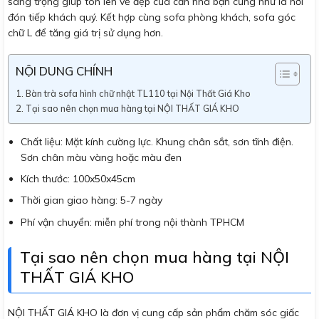
sang trọng giúp tôn lên vẻ đẹp của căn nhà bạn cũng như là nơi
đón tiếp khách quý. Kết hợp cùng sofa phòng khách, sofa góc
chữ L để tăng giá trị sử dụng hơn.
NỘI DUNG CHÍNH
Bàn trà sofa hình chữ nhật TL110 tại Nội Thất Giá Kho
Tại sao nên chọn mua hàng tại NỘI THẤT GIÁ KHO
Chất liệu: Mặt kính cường lực. Khung chân sắt, sơn tĩnh điện.
Sơn chân màu vàng hoặc màu đen
Kích thước: 100x50x45cm
Thời gian giao hàng: 5-7 ngày
Phí vận chuyển: miễn phí trong nội thành TPHCM
Tại sao nên chọn mua hàng tại NỘI
THẤT GIÁ KHO
NỘI THẤT GIÁ KHO là đơn vị cung cấp sản phẩm chăm sóc giấc