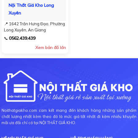
Nội Thất Giá Kho Long
Xuyên
📍 1642 Trần Hưng Đạo, Phường
Long Xuyên, An Giang
0562.439.439
📞
Xem bản đồ lớn
Noithatgiakho.com cam kết mang đến khách hàng những sản phẩm
chất lượng nhất kèm theo đó là mức giá tốt nhất đi kèm nhiều khuyến
mãi ưa đãi chỉ có tại NỘI THẤT GIÁ KHO.