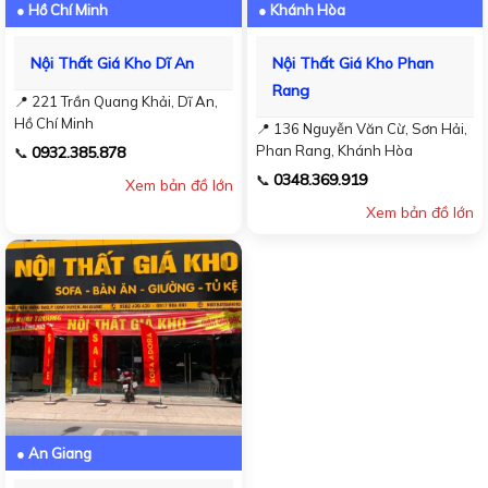
● Hồ Chí Minh
● Khánh Hòa
Nội Thất Giá Kho Dĩ An
Nội Thất Giá Kho Phan
Rang
📍 221 Trần Quang Khải, Dĩ An,
Hồ Chí Minh
📍 136 Nguyễn Văn Cừ, Sơn Hải,
Phan Rang, Khánh Hòa
0932.385.878
📞
0348.369.919
📞
Xem bản đồ lớn
Xem bản đồ lớn
● An Giang