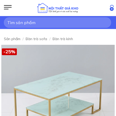
Bỏ
qua
0
nội
Tìm
dung
kiếm:
Sản phẩm
/
Bàn trà sofa
/
Bàn trà kính
-25%