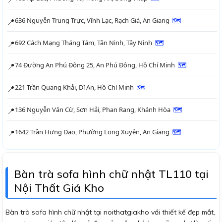
636 Nguyễn Trung Trực, Vĩnh Lạc, Rạch Giá, An Giang
🗺
📍
692 Cách Mạng Tháng Tám, Tân Ninh, Tây Ninh
🗺
📍
74 Đường An Phú Đông 25, An Phú Đông, Hồ Chí Minh
🗺
📍
221 Trần Quang Khải, Dĩ An, Hồ Chí Minh
🗺
📍
136 Nguyễn Văn Cừ, Sơn Hải, Phan Rang, Khánh Hòa
🗺
📍
1642 Trần Hưng Đạo, Phường Long Xuyên, An Giang
🗺
📍
Bàn trà sofa hình chữ nhật TL110 tại
Nội Thất Giá Kho
Bàn trà sofa hình chữ nhật tại noithatgiakho với thiết kế đẹp mắt,