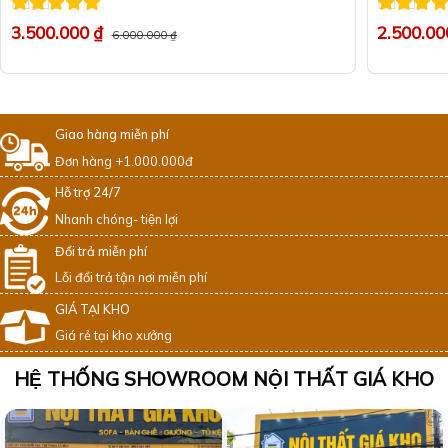
Được xếp
Được xếp
3.500.000
₫
2.500.0
6.000.000
₫
hạng
5
5 sao
hạng
5
5 
Giao hàng miễn phí
Đơn hàng +1.000.000đ
Hỗ trợ 24/7
Nhanh chóng- tiện lợi
Đổi trả miễn phí
Lỗi đổi trả tận nơi miễn phí
GIÁ TẠI KHO
Giá rẻ tại kho xưởng
HỆ THỐNG SHOWROOM NỘI THẤT GIÁ KHO