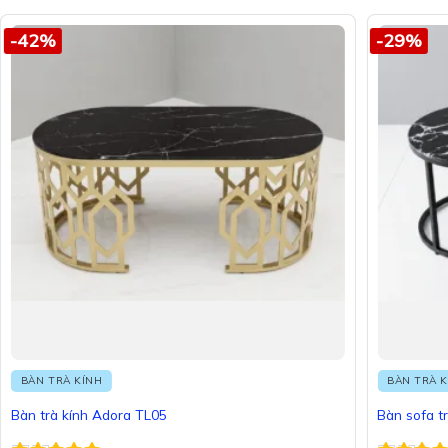
-42%
-29%
BÀN TRÀ KÍNH
BÀN TRÀ 
Bàn trà kính Adora TL05
Bàn sofa t