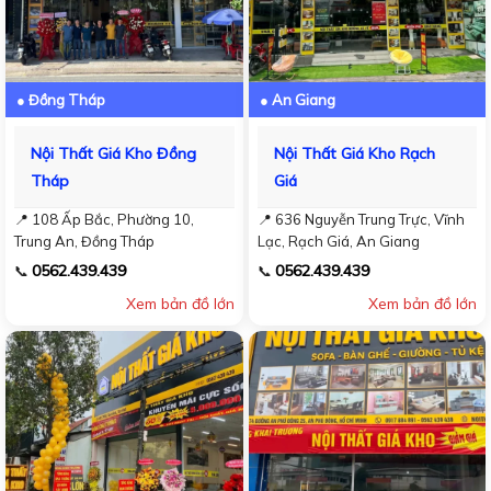
● Đồng Tháp
● An Giang
Nội Thất Giá Kho Đồng
Nội Thất Giá Kho Rạch
Tháp
Giá
📍 108 Ấp Bắc, Phường 10,
📍 636 Nguyễn Trung Trực, Vĩnh
Trung An, Đồng Tháp
Lạc, Rạch Giá, An Giang
0562.439.439
0562.439.439
📞
📞
Xem bản đồ lớn
Xem bản đồ lớn