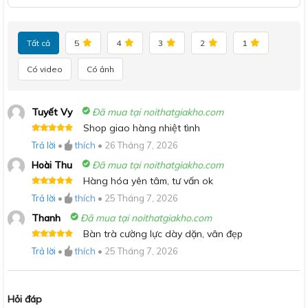
Tất cả
5
4
3
2
1
Có video
Có ảnh
Tuyết Vy
Đã mua tại noithatgiakho.com
Shop giao hàng nhiệt tình
Được xếp
Trả lời
•
thích
•
26 Tháng 7, 2026
hạng
5
5
sao
Hoài Thu
Đã mua tại noithatgiakho.com
Hàng hóa yên tâm, tư vấn ok
Được xếp
Trả lời
•
thích
•
25 Tháng 7, 2026
hạng
5
5
sao
Thanh
Đã mua tại noithatgiakho.com
Bàn trà cường lực dày dặn, vân đẹp
Được xếp
Trả lời
•
thích
•
25 Tháng 7, 2026
hạng
5
5
sao
Hỏi đáp