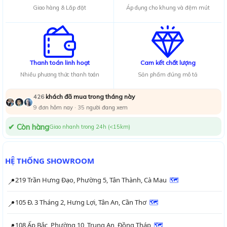
Giao hàng & Lắp đặt
Áp dụng cho khung và đệm mút
Thanh toán linh hoạt
Cam kết chất lượng
Nhiều phương thức thanh toán
Sản phẩm đúng mô tả
khách đã mua trong tháng này
426
9
đơn hôm nay ·
35
người đang xem
✔ Còn hàng
Giao nhanh trong 24h (<15km)
HỆ THỐNG SHOWROOM
219 Trần Hưng Đạo, Phường 5, Tân Thành, Cà Mau
🗺
📍
105 Đ. 3 Tháng 2, Hưng Lợi, Tân An, Cần Thơ
🗺
📍
108 Ấp Bắc, Phường 10, Trung An, Đồng Tháp
🗺
📍