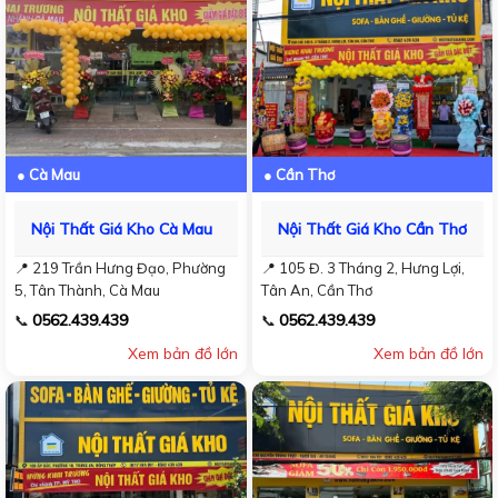
● Cà Mau
● Cần Thơ
Nội Thất Giá Kho Cà Mau
Nội Thất Giá Kho Cần Thơ
📍 219 Trần Hưng Đạo, Phường
📍 105 Đ. 3 Tháng 2, Hưng Lợi,
5, Tân Thành, Cà Mau
Tân An, Cần Thơ
0562.439.439
0562.439.439
📞
📞
Xem bản đồ lớn
Xem bản đồ lớn