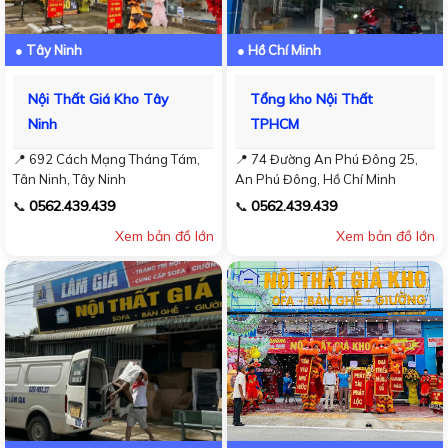
● Tây Ninh
● Hồ Chí Minh
Nội Thất Giá Kho Tây
Tổng kho Nội Thất
Ninh
TPHCM
📍 692 Cách Mạng Tháng Tám,
📍 74 Đường An Phú Đông 25,
Tân Ninh, Tây Ninh
An Phú Đông, Hồ Chí Minh
0562.439.439
0562.439.439
📞
📞
Xem bản đồ lớn
Xem bản đồ lớn