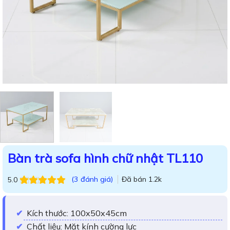
Bàn trà sofa hình chữ nhật TL110
(
3
đánh giá)
Đã bán
1.2k
5.0
5.0
3
trên 5
dựa trên
đánh
giá
Kích thước: 100x50x45cm
Chất liệu: Mặt kính cường lực