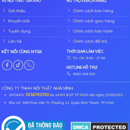
VỀ NỘI THẤT GIÁ KHO
HỖ TRỢ KHÁCH HÀNG
Giới thiệu
Chính sách bán hàng
Khuyến mãi
Chính sách giao hàng
Tuyển dụng
Chính sách bảo hành
Liên hệ
Chính sách đổi trả
KẾT NỐI CÙNG NTGK
THỜI GIAN LÀM VIỆC
T2- CN: 8:00 - 17:00
HOTLINE HỖ TRỢ
0562.439.439
CÔNG TY TNHH NỘI THẤT NHÀ MÌNH
0316761353
GPDKKD:
do sở KH & DT TP HCM cấp ngày 22/03/2021
Địa chỉ: 358 Phan Văn Trị, Phường 11, Quận Bình Thạnh, TP.HCM