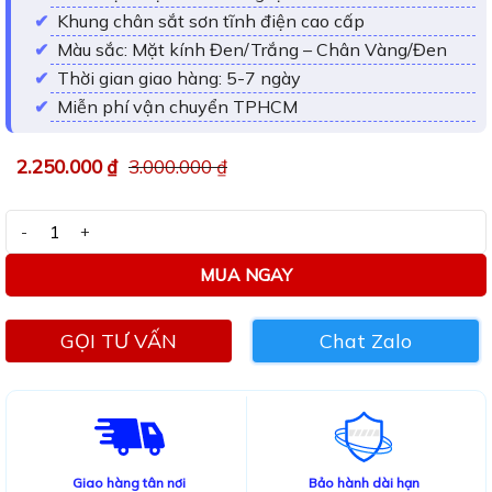
Khung chân sắt sơn tĩnh điện cao cấp
Màu sắc: Mặt kính Đen/Trắng – Chân Vàng/Đen
Thời gian giao hàng: 5-7 ngày
Miễn phí vận chuyển TPHCM
2.250.000
₫
3.000.000
₫
Bàn trà sofa hình chữ nhật TL110 số lượng
MUA NGAY
GỌI TƯ VẤN
Chat Zalo
Giao hàng tân nơi
Bảo hành dài hạn