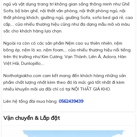
ngủ và vật dụng trang trí không gian sống thông minh như Ghế
Sofa, bộ bàn ghế, nội thất văn phòng, nội thất phòng ngủ, nội
thất phòng khách, giường ngủ, giường Sofa, sofa bed giá rẻ, cao
cấp,… của nhiều thương hiệu cũng như đa dạng mẫu mã và màu
sắc cho khách hàng lựa chọn.
Ngoài ra còn có các sản phẩm Nệm cao su thiên nhiên, nệm
bông ép, nệm lò xo, nệm foam,… của nhiều thương hiệu nổi tiếng
trên thị trường như Kim Cương, Vạn Thành, Liên Á, Adora, Hàn
Việt Hải, Dunlopillo,…
Noithatgiakho.com cam kết mang đến khách hàng những sản
phẩm chất lượng nhất kèm theo đó là mức giá tốt nhất đi kèm
nhiều khuyến mãi ưa đãi chỉ có tại NỘI THẤT GIÁ KHO.
Liên hệ tổng đài mua hàng:
0562439439
Vận chuyển & Lắp đặt