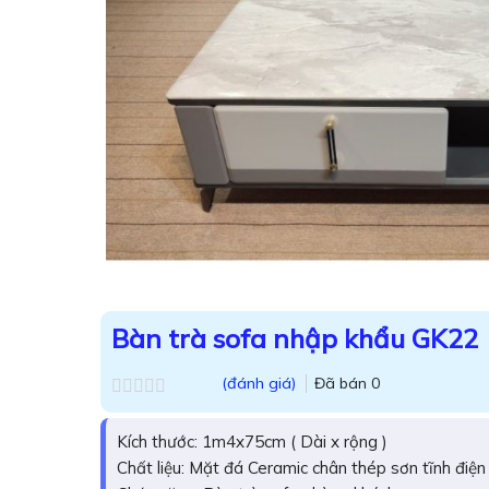
Bàn trà sofa nhập khẩu GK22
(đánh giá)
Đã bán
0
Được
xếp
Kích thước: 1m4x75cm ( Dài x rộng )
hạng
0.0
Chất liệu: Mặt đá Ceramic chân thép sơn tĩnh điện
5