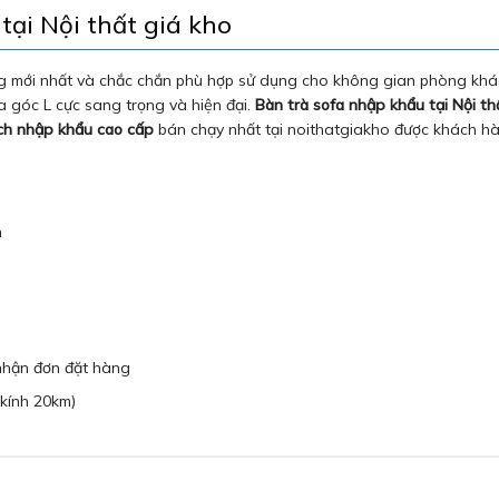
ại Nội thất giá kho
g mới nhất và chắc chắn phù hợp sử dụng cho không gian phòng khác
a góc L cực sang trọng và hiện đại.
Bàn trà sofa nhập khẩu tại Nội th
ch nhập khẩu cao cấp
bán chạy nhất tại noithatgiakho được khách hà
n
 nhận đơn đặt hàng
kính 20km)