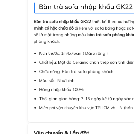
Bàn trà sofa nhập khẩu GK22 t
Bàn trà sofa nhập khẩu GK22
thiết kế theo xu hướn
minh có hộc chứa đồ
đi kèm với sofa băng hoặc sof
sẽ là một trong những mẫu
bàn trà sofa phòng khá
phòng khách.
Kích thước: 1m4x75cm ( Dài x rộng )
Chất liệu: Mặt đá Ceramic chân thép sơn tĩnh điệ
Chức năng: Bàn trà sofa phòng khách
Màu sắc: Như hình
Hàng nhập khẩu 100%
Thời gian giao hàng: 7-15 ngày kể từ ngày xác
Miễn phí vận chuyển khu vực TPHCM và HN (bán 
Vận chuyển & Lắp đặt