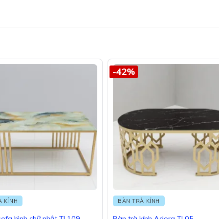
-42%
À KÍNH
BÀN TRÀ KÍNH
sofa hình chữ nhật TL109
Bàn trà kính Adora TL05