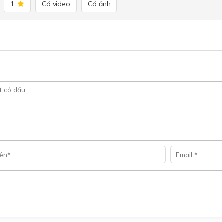
1
Có video
Có ảnh