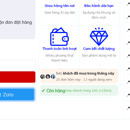

Giao hàng tân nơi
Bảo hành dài hạn
Giao hàng & Lắp đặt
Áp dụng cho khung và

đệm mút
hận đơn đặt hàng


Thanh toán linh hoạt
Cam kết chất lượng

Nhiều phương thức
Sản phẩm đúng mô tả
thanh toán

khách đã mua trong tháng này
541
25
đơn hôm nay ·
13
người đang xem

✔ Còn hàng
Giao nhanh trong 24h (<15km)
 Zalo

