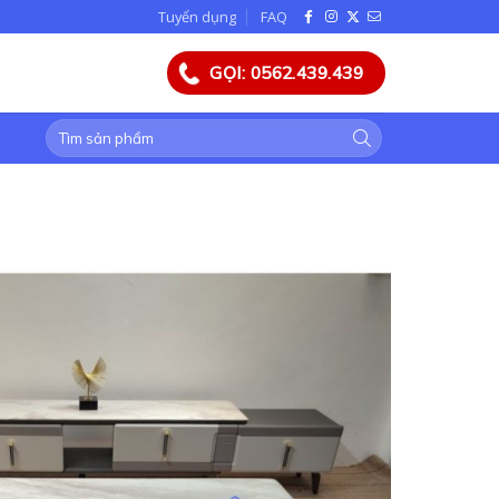
Tuyển dụng
FAQ
GỌI: 0562.439.439
Tìm
kiếm: