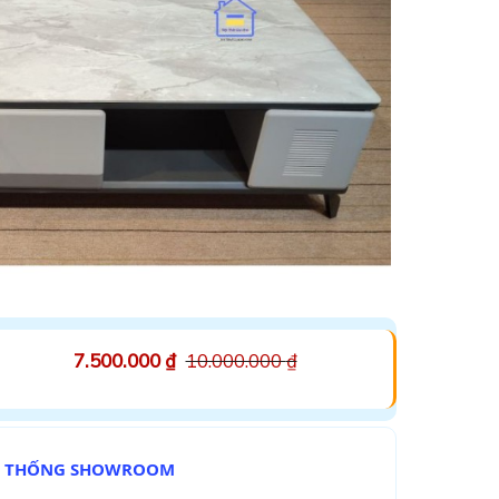
7.500.000
₫
10.000.000
₫
Ệ THỐNG SHOWROOM