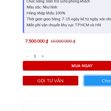
Chức năng: Bàn trà sofa phòng khách
sao
Màu sắc: Như hình
Hàng nhập khẩu 100%
Thời gian giao hàng: 7-15 ngày kể từ ngày xác n
Miễn phí vận chuyển khu vực TPHCM và HN
7.500.000
₫
10.000.000
₫
Bàn trà sofa nhập khẩu GK22 số lượng
MUA NGAY
GỌI TƯ VẤN
Chat