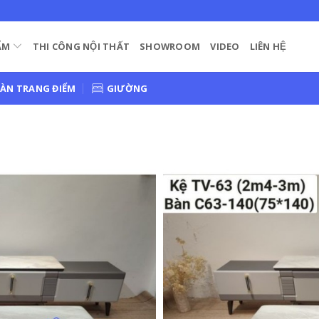
ẨM
THI CÔNG NỘI THẤT
SHOWROOM
VIDEO
LIÊN HỆ
ÀN TRANG ĐIỂM
GIƯỜNG