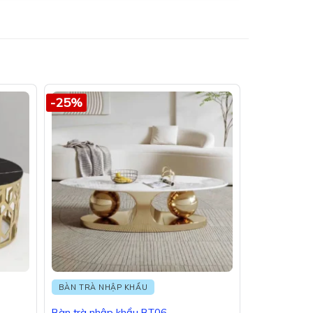
-25%
BÀN TRÀ NHẬP KHẨU
Bàn trà nhập khẩu BT06