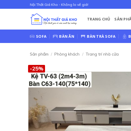
Bỏ
Nội Thất Giá Kho - Không lo về giá!
qua
nội
TRANG CHỦ
SẢN PH
dung
SOFA
BÀN ĂN
BÀN TRÀ SOFA
B
Sản phẩm
/
Phòng khách
/
Trang trí nhà cửa
-25%