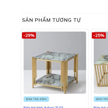
SẢN PHẨM TƯƠNG TỰ
-29%
-25%
BÀN TRÀ KÍNH
BÀN TR
Bàn trà kính Adora TL02
Bàn trà 