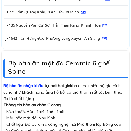
221 Trần Quang Khải, Dĩ An, Hồ Chí Minh
🗺
📍
136 Nguyễn Văn Cừ, Sơn Hải, Phan Rang, Khánh Hòa
🗺
📍
1642 Trần Hưng Đạo, Phường Long Xuyên, An Giang
🗺
📍
Bộ bàn ăn mặt đá Ceramic 6 ghế
Spine
Bộ bàn ăn nhập khẩu
tại noithatgiakho
được nhiều hộ gia đình
cũng như khách hàng ủng hộ bởi có giá thành rất tốt kèm theo
đó là chất lượng.
Thông tin bàn ăn chân C cong:
– Kích thước Bàn: 1m4, 1m6, 1m8
– Màu sắc mặt đá: Như hình
– Chất liệu: Đá Ceramic công nghệ mới Phủ thêm lớp bóng cao
cấp Chống xước, chống thấm ố Chịu lực, chịu nhiệt siêu tốt.