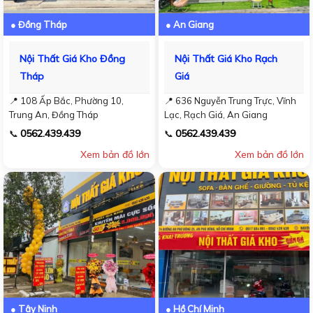
● Đồng Tháp
● An Giang
Nội Thất Giá Kho Đồng
Nội Thất Giá Kho Rạch
Tháp
Giá
📍 108 Ấp Bắc, Phường 10,
📍 636 Nguyễn Trung Trực, Vĩnh
Trung An, Đồng Tháp
Lạc, Rạch Giá, An Giang
0562.439.439
0562.439.439
📞
📞
Xem bản đồ lớn
Xem bản đồ lớn
● Tây Ninh
● Hồ Chí Minh