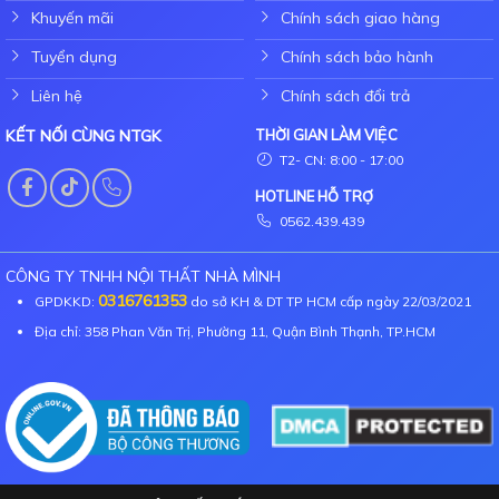
Khuyến mãi
Chính sách giao hàng
Tuyển dụng
Chính sách bảo hành
Liên hệ
Chính sách đổi trả
KẾT NỐI CÙNG NTGK
THỜI GIAN LÀM VIỆC
T2- CN: 8:00 - 17:00
HOTLINE HỖ TRỢ
0562.439.439
CÔNG TY TNHH NỘI THẤT NHÀ MÌNH
0316761353
GPDKKD:
do sở KH & DT TP HCM cấp ngày 22/03/2021
Địa chỉ: 358 Phan Văn Trị, Phường 11, Quận Bình Thạnh, TP.HCM