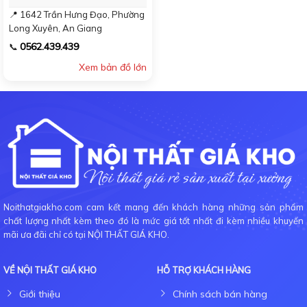
📍 1642 Trần Hưng Đạo, Phường
Long Xuyên, An Giang
0562.439.439
📞
Xem bản đồ lớn
Noithatgiakho.com cam kết mang đến khách hàng những sản phẩm
chất lượng nhất kèm theo đó là mức giá tốt nhất đi kèm nhiều khuyến
mãi ưa đãi chỉ có tại NỘI THẤT GIÁ KHO.
VỀ NỘI THẤT GIÁ KHO
HỖ TRỢ KHÁCH HÀNG
Giới thiệu
Chính sách bán hàng