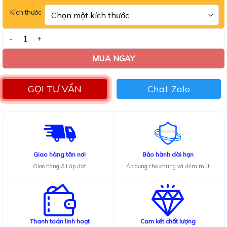
sao
Kích thước
Bộ bàn ăn mặt đá Ceramic 6 ghế Spine số lượng
MUA NGAY
GỌI TƯ VẤN
Chat Zalo
Giao hàng tân nơi
Bảo hành dài hạn
Giao hàng & Lắp đặt
Áp dụng cho khung và đệm mút
Thanh toán linh hoạt
Cam kết chất lượng