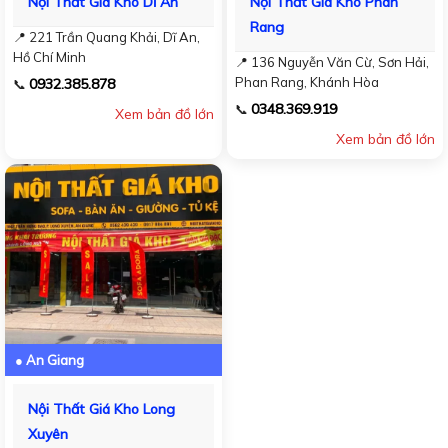
Nội Thất Giá Kho Dĩ An
Nội Thất Giá Kho Phan
Rang
📍 221 Trần Quang Khải, Dĩ An,
Hồ Chí Minh
📍 136 Nguyễn Văn Cừ, Sơn Hải,
Phan Rang, Khánh Hòa
0932.385.878
📞
0348.369.919
📞
Xem bản đồ lớn
Xem bản đồ lớn
● An Giang
Nội Thất Giá Kho Long
Xuyên