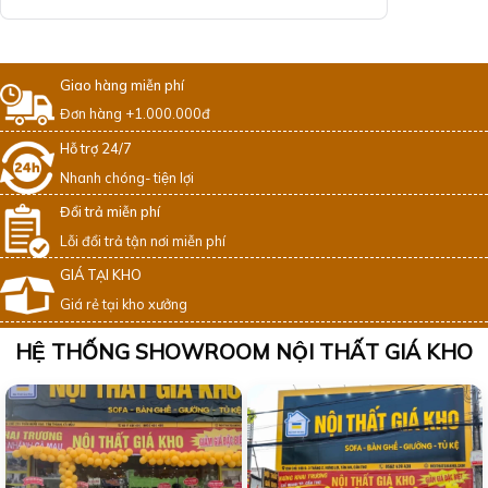
Giao hàng miễn phí
Đơn hàng +1.000.000đ
Hỗ trợ 24/7
Nhanh chóng- tiện lợi
Đổi trả miễn phí
Lỗi đổi trả tận nơi miễn phí
GIÁ TẠI KHO
Giá rẻ tại kho xưởng
HỆ THỐNG SHOWROOM NỘI THẤT GIÁ KHO