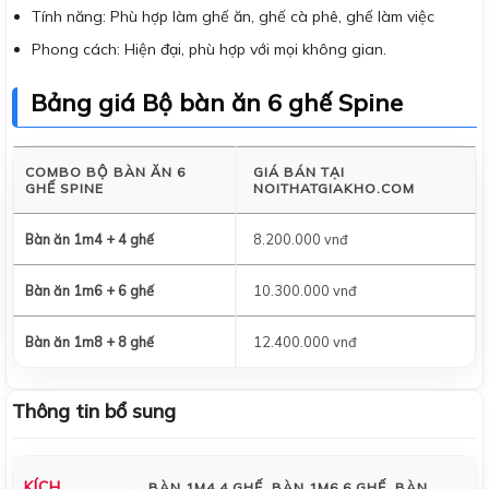
Tính năng: Phù hợp làm ghế ăn, ghế cà phê, ghế làm việc
Phong cách: Hiện đại, phù hợp với mọi không gian.
Bảng giá Bộ bàn ăn 6 ghế Spine
COMBO BỘ BÀN ĂN 6
GIÁ BÁN TẠI
GHẾ SPINE
NOITHATGIAKHO.COM
Bàn ăn 1m4 + 4 ghế
8.200.000 vnđ
Bàn ăn 1m6 + 6 ghế
10.300.000 vnđ
Bàn ăn 1m8 + 8 ghế
12.400.000 vnđ
Thông tin bổ sung
KÍCH
BÀN 1M4 4 GHẾ, BÀN 1M6 6 GHẾ, BÀN