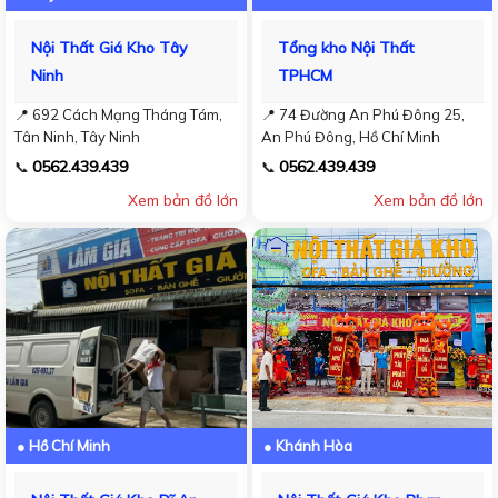
Nội Thất Giá Kho Tây
Tổng kho Nội Thất
Ninh
TPHCM
📍 692 Cách Mạng Tháng Tám,
📍 74 Đường An Phú Đông 25,
Tân Ninh, Tây Ninh
An Phú Đông, Hồ Chí Minh
0562.439.439
0562.439.439
📞
📞
Xem bản đồ lớn
Xem bản đồ lớn
● Hồ Chí Minh
● Khánh Hòa