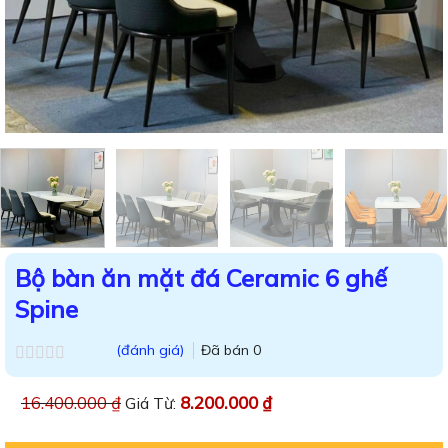
Bộ bàn ăn mặt đá Ceramic 6 ghế
Spine
(đánh giá)
Đã bán
0
Được
xếp
16.400.000
₫
8.200.000
₫
Giá Từ:
hạng
0.0
5