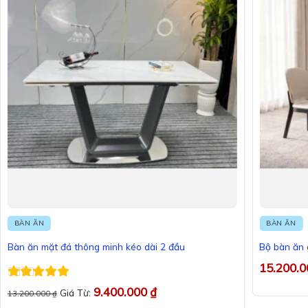
BÀN ĂN
BÀN ĂN
Bàn ăn mặt đá thông minh kéo dài 2 đầu
Bộ bàn ăn
15.200.
Được xếp
9.400.000
₫
Giá Từ:
13.200.000
₫
hạng
5
5 sao