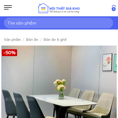
Bỏ
qua
0
nội
Tìm
dung
kiếm:
Sản phẩm
/
Bàn ăn
/
Bàn ăn 6 ghế
-50%