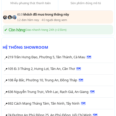
Nhiều phương thức thanh toán
Sản phẩm đúng mô tả
khách đã mua trong tháng này
610
12
đơn hôm nay ·
39
người đang xem
✔ Còn hàng
Giao nhanh trong 24h (<15km)
HỆ THỐNG SHOWROOM
219 Trần Hưng Đạo, Phường 5, Tân Thành, Cà Mau
🗺
📍
105 Đ. 3 Tháng 2, Hưng Lợi, Tân An, Cần Thơ
🗺
📍
108 Ấp Bắc, Phường 10, Trung An, Đồng Tháp
🗺
📍
636 Nguyễn Trung Trực, Vĩnh Lạc, Rạch Giá, An Giang
🗺
📍
692 Cách Mạng Tháng Tám, Tân Ninh, Tây Ninh
🗺
📍
74 Đường An Phú Đông 25, An Phú Đông, Hồ Chí Minh
🗺
📍