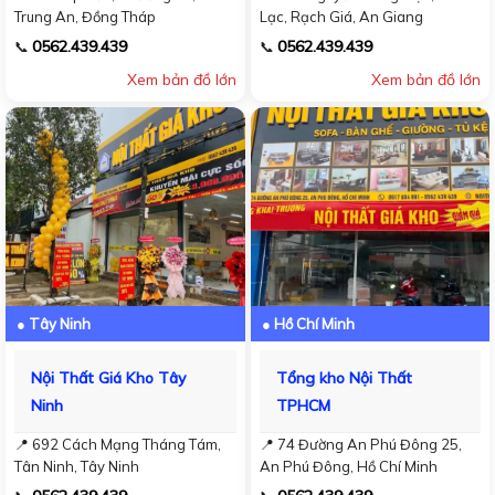
Trung An, Đồng Tháp
Lạc, Rạch Giá, An Giang
0562.439.439
0562.439.439
📞
📞
Xem bản đồ lớn
Xem bản đồ lớn
● Tây Ninh
● Hồ Chí Minh
Nội Thất Giá Kho Tây
Tổng kho Nội Thất
Ninh
TPHCM
📍 692 Cách Mạng Tháng Tám,
📍 74 Đường An Phú Đông 25,
Tân Ninh, Tây Ninh
An Phú Đông, Hồ Chí Minh