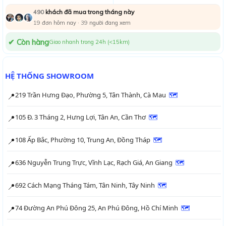
khách đã mua trong tháng này
490
19
đơn hôm nay ·
38
người đang xem
✔ Còn hàng
Giao nhanh trong 24h (<15km)
HỆ THỐNG SHOWROOM
219 Trần Hưng Đạo, Phường 5, Tân Thành, Cà Mau
🗺
📍
105 Đ. 3 Tháng 2, Hưng Lợi, Tân An, Cần Thơ
🗺
📍
108 Ấp Bắc, Phường 10, Trung An, Đồng Tháp
🗺
📍
636 Nguyễn Trung Trực, Vĩnh Lạc, Rạch Giá, An Giang
🗺
📍
692 Cách Mạng Tháng Tám, Tân Ninh, Tây Ninh
🗺
📍
74 Đường An Phú Đông 25, An Phú Đông, Hồ Chí Minh
🗺
📍