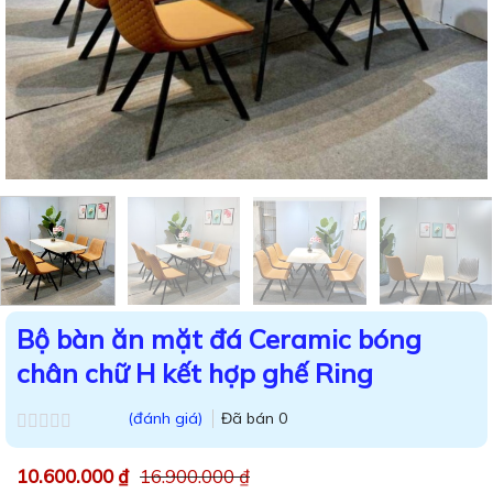
Bộ bàn ăn mặt đá Ceramic bóng
chân chữ H kết hợp ghế Ring
(đánh giá)
Đã bán
0
Được
xếp
10.600.000
₫
16.900.000
₫
hạng