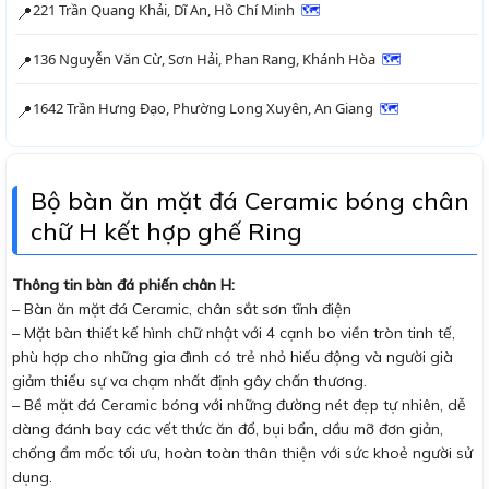
221 Trần Quang Khải, Dĩ An, Hồ Chí Minh
🗺
📍
136 Nguyễn Văn Cừ, Sơn Hải, Phan Rang, Khánh Hòa
🗺
📍
1642 Trần Hưng Đạo, Phường Long Xuyên, An Giang
🗺
📍
Bộ bàn ăn mặt đá Ceramic bóng chân
chữ H kết hợp ghế Ring
Thông tin bàn đá phiến chân H:
– Bàn ăn mặt đá Ceramic, chân sắt sơn tĩnh điện
– Mặt bàn thiết kế hình chữ nhật với 4 cạnh bo viền tròn tinh tế,
phù hợp cho những gia đình có trẻ nhỏ hiếu động và người già
giảm thiểu sự va chạm nhất định gây chấn thương.
– Bề mặt đá Ceramic bóng với những đường nét đẹp tự nhiên, dễ
dàng đánh bay các vết thức ăn đổ, bụi bẩn, dầu mỡ đơn giản,
chống ẩm mốc tối ưu, hoàn toàn thân thiện với sức khoẻ người sử
dụng.