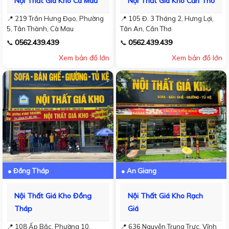
Nội Thất Giá Kho Cà Mau
Nội Thất Giá Kho Cần Thơ
📍 219 Trần Hưng Đạo, Phường
📍 105 Đ. 3 Tháng 2, Hưng Lợi,
5, Tân Thành, Cà Mau
Tân An, Cần Thơ
0562.439.439
0562.439.439
📞
📞
Xem bản đồ lớn
Xem bản đồ lớn
● Đồng Tháp
● An Giang
Nội Thất Giá Kho Đồng
Nội Thất Giá Kho Rạch
Tháp
Giá
📍 108 Ấp Bắc, Phường 10,
📍 636 Nguyễn Trung Trực, Vĩnh