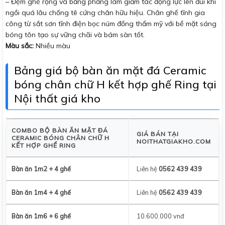
– Đệm ghế rộng và bằng phẳng làm giảm tác động lực lên đùi khi
ngồi quá lâu chống tê cứng chân hữu hiệu. Chân ghế tĩnh gia
công từ sắt sơn tĩnh điện bọc núm đồng thẩm mỹ với bề mặt sáng
bóng tôn tạo sự vững chãi và bám sàn tốt.
Màu sắc:
Nhiều màu
Bảng giá bộ bàn ăn mặt đá Ceramic
bóng chân chữ H kết hợp ghế Ring tại
Nội thất giá kho
COMBO BỘ BÀN ĂN MẶT ĐÁ
GIÁ BÁN TẠI
CERAMIC BÓNG CHÂN CHỮ H
NOITHATGIAKHO.COM
KẾT HỢP GHẾ RING
Bàn ăn 1m2 + 4 ghế
Liên hệ
0562 439 439
Bàn ăn 1m4 + 4 ghế
Liên hệ
0562 439 439
Bàn ăn 1m6 + 6 ghế
10.600.000 vnđ