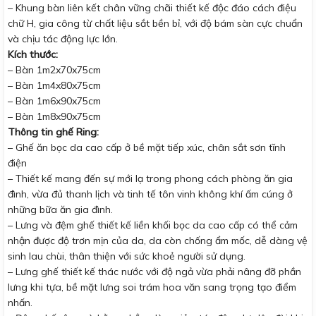
– Khung bàn liên kết chân vững chãi thiết kế độc đáo cách điệu
chữ H, gia công từ chất liệu sắt bền bỉ, với độ bám sàn cực chuẩn
và chịu tác động lực lớn.
Kích thước:
– Bàn 1m2x70x75cm
– Bàn 1m4x80x75cm
– Bàn 1m6x90x75cm
– Bàn 1m8x90x75cm
Thông tin ghế Ring:
– Ghế ăn bọc da cao cấp ở bề mặt tiếp xúc, chân sắt sơn tĩnh
điện
– Thiết kế mang đến sự mới lạ trong phong cách phòng ăn gia
đình, vừa đủ thanh lịch và tinh tế tôn vinh không khí ấm cúng ở
những bữa ăn gia đình.
– Lưng và đệm ghế thiết kế liền khối bọc da cao cấp có thể cảm
nhận được độ trơn mịn của da, da còn chống ẩm mốc, dễ dàng vệ
sinh lau chùi, thân thiện với sức khoẻ người sử dụng.
– Lưng ghế thiết kế thác nước với độ ngả vừa phải nâng đỡ phần
lưng khi tựa, bề mặt lưng soi trám hoa văn sang trọng tạo điểm
nhấn.