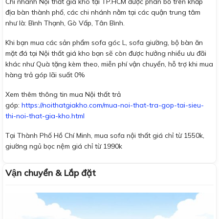
Chi nhánh Nội thất giá kho tại TP.HCM được phân bổ trên khắp
địa bàn thành phố, các chi nhánh nằm tại các quận trung tâm
như là: Bình Thạnh, Gò Vấp, Tân Bình.
Khi bạn mua các sản phẩm sofa góc L, sofa giường, bộ bàn ăn
mặt đá tại Nội thất giá kho bạn sẽ còn được hưởng nhiều ưu đãi
khác như Quà tặng kèm theo, miễn phí vận chuyển, hỗ trợ khi mua
hàng trả góp lãi suất 0%
Xem thêm thông tin mua Nội thất trả
góp:
https://noithatgiakho.com/mua-noi-that-tra-gop-tai-sieu-
thi-noi-that-gia-kho.html
Tại Thành Phố Hồ Chí Minh, mua sofa nội thất giá chỉ từ 1550k,
giường ngủ bọc nệm giá chỉ từ 1990k
Vận chuyển & Lắp đặt