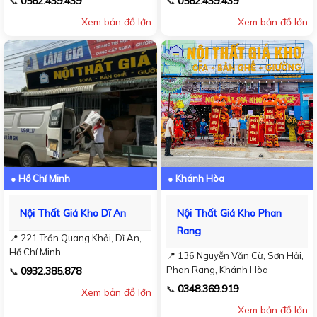
0562.439.439
0562.439.439
📞
📞
Xem bản đồ lớn
Xem bản đồ lớn
● Hồ Chí Minh
● Khánh Hòa
Nội Thất Giá Kho Dĩ An
Nội Thất Giá Kho Phan
Rang
📍 221 Trần Quang Khải, Dĩ An,
Hồ Chí Minh
📍 136 Nguyễn Văn Cừ, Sơn Hải,
Phan Rang, Khánh Hòa
0932.385.878
📞
0348.369.919
📞
Xem bản đồ lớn
Xem bản đồ lớn