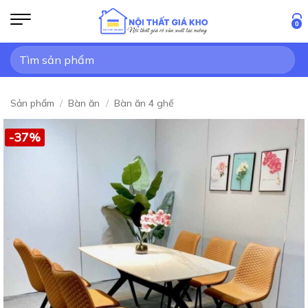
Bỏ
qua
0
nội
Tìm
dung
kiếm:
Sản phẩm
/
Bàn ăn
/
Bàn ăn 4 ghế
-37%