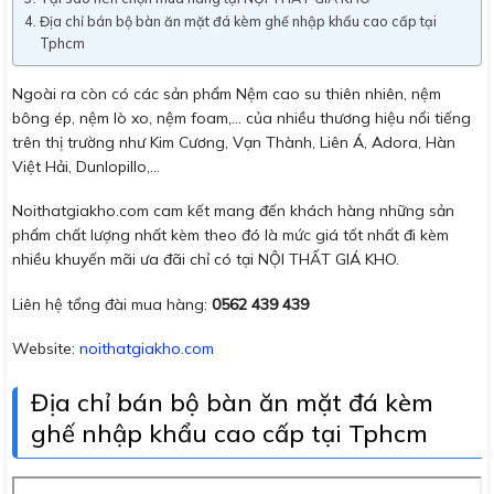
Địa chỉ bán bộ bàn ăn mặt đá kèm ghế nhập khẩu cao cấp tại
Tphcm
Ngoài ra còn có các sản phẩm Nệm cao su thiên nhiên, nệm
bông ép, nệm lò xo, nệm foam,… của nhiều thương hiệu nổi tiếng
trên thị trường như Kim Cương, Vạn Thành, Liên Á, Adora, Hàn
Việt Hải, Dunlopillo,…
Noithatgiakho.com cam kết mang đến khách hàng những sản
phẩm chất lượng nhất kèm theo đó là mức giá tốt nhất đi kèm
nhiều khuyến mãi ưa đãi chỉ có tại NỘI THẤT GIÁ KHO.
Liên hệ tổng đài mua hàng:
0562 439 439
Website:
noithatgiakho.com
Địa chỉ bán bộ bàn ăn mặt đá kèm
ghế nhập khẩu cao cấp tại Tphcm