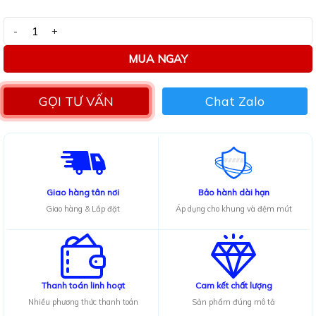
0.0
5
sao
Bộ bàn ăn mặt đá Ceramic bóng chân chữ H kết hợp ghế Ring số 
MUA NGAY
GỌI TƯ VẤN
Chat Zalo
Giao hàng tân nơi
Bảo hành dài hạn
Giao hàng & Lắp đặt
Áp dụng cho khung và đệm mút
Thanh toán linh hoạt
Cam kết chất lượng
Nhiều phương thức thanh toán
Sản phẩm đúng mô tả