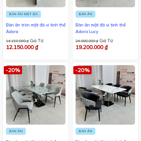
BÀN ĂN MẶT ĐÁ
BÀN ĂN
Bàn ăn tròn mặt đá vi tinh thể
Bàn ăn mặt đá vi tinh thể
Adora
Adora Lucy
Giá Từ:
Giá Từ:
14.150.000
₫
24.000.000
₫
12.150.000
₫
19.200.000
₫
-20%
-20%
BÀN ĂN
BÀN ĂN