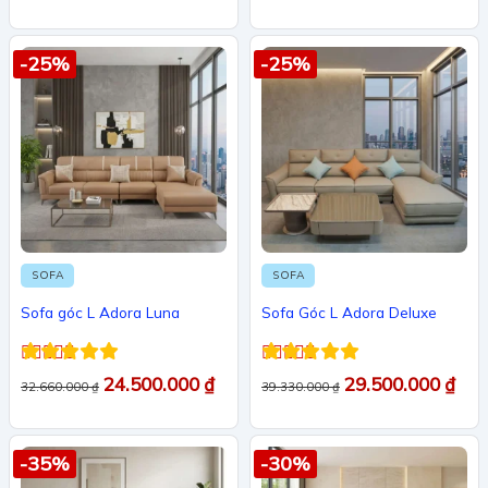
-25%
-25%
SOFA
SOFA
Sofa góc L Adora Luna
Sofa Góc L Adora Deluxe
Được xếp
Được xếp
24.500.000
₫
29.500.000
₫
32.660.000
₫
39.330.000
₫
hạng
5
5 sao
hạng
5
5 sao
-35%
-30%