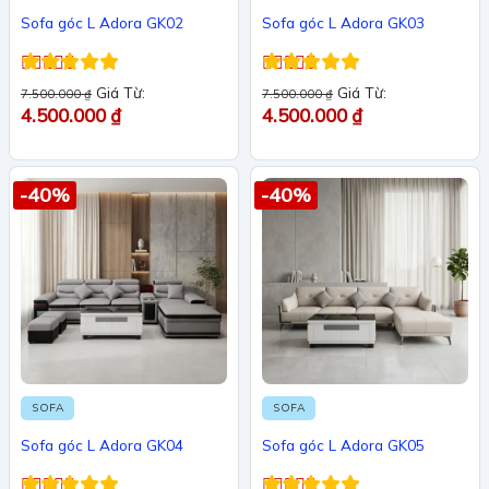
Sofa góc L Adora GK02
Sofa góc L Adora GK03
Được xếp
Được xếp
Giá Từ:
Giá Từ:
7.500.000
₫
7.500.000
₫
hạng
5
5 sao
hạng
5
5 sao
4.500.000
₫
4.500.000
₫
-40%
-40%
SOFA
SOFA
Sofa góc L Adora GK04
Sofa góc L Adora GK05