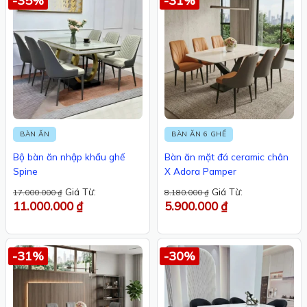
-35%
-31%
BÀN ĂN
BÀN ĂN 6 GHẾ
Bộ bàn ăn nhập khẩu ghế
Bàn ăn mặt đá ceramic chân
Spine
X Adora Pamper
Giá Từ:
Giá Từ:
17.000.000
₫
8.180.000
₫
11.000.000
₫
5.900.000
₫
-31%
-30%