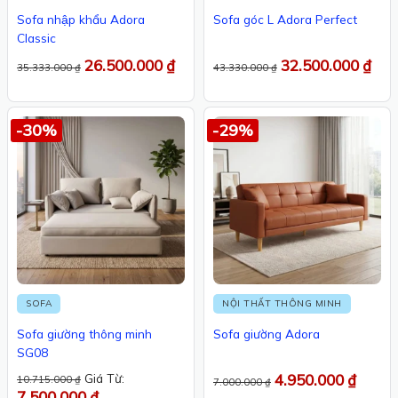
Sofa nhập khẩu Adora
Sofa góc L Adora Perfect
Classic
26.500.000
₫
32.500.000
₫
35.333.000
₫
43.330.000
₫
-30%
-29%
SOFA
NỘI THẤT THÔNG MINH
Sofa giường thông minh
Sofa giường Adora
SG08
Giá Từ:
4.950.000
₫
10.715.000
₫
7.000.000
₫
7.500.000
₫