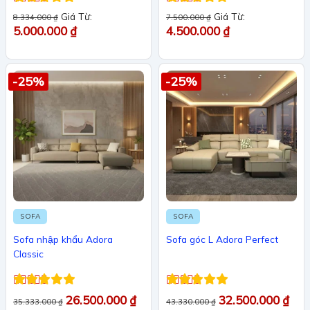
Được xếp
Được xếp
Giá Từ:
Giá Từ:
8.334.000
₫
7.500.000
₫
hạng
5
5 sao
hạng
5
5 sao
5.000.000
₫
4.500.000
₫
-25%
-25%
SOFA
SOFA
Sofa nhập khẩu Adora
Sofa góc L Adora Perfect
Classic
Được xếp
Được xếp
26.500.000
₫
32.500.000
₫
35.333.000
₫
43.330.000
₫
hạng
5
5 sao
hạng
5
5 sao