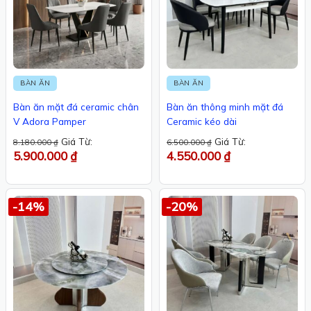
BÀN ĂN
BÀN ĂN
Bàn ăn mặt đá ceramic chân
Bàn ăn thông minh mặt đá
V Adora Pamper
Ceramic kéo dài
Giá Từ:
Giá Từ:
8.180.000
₫
6.500.000
₫
5.900.000
₫
4.550.000
₫
-14%
-20%