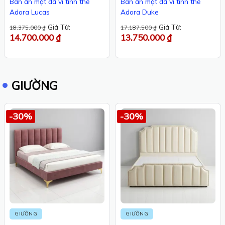
Bàn ăn mặt đá vi tinh thể
Bàn ăn mặt đá vi tinh thể
Adora Lucas
Adora Duke
Giá Từ:
Giá Từ:
18.375.000
₫
17.187.500
₫
14.700.000
₫
13.750.000
₫
GIƯỜNG
-30%
-30%
GIƯỜNG
GIƯỜNG