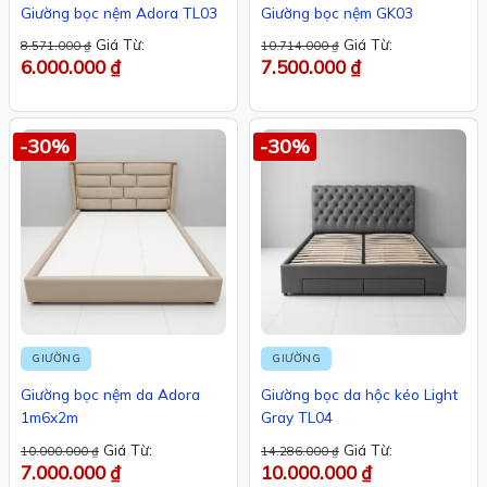
Giường bọc nệm Adora TL03
Giường bọc nệm GK03
Giá Từ:
Giá Từ:
8.571.000
₫
10.714.000
₫
6.000.000
₫
7.500.000
₫
-30%
-30%
GIƯỜNG
GIƯỜNG
Giường bọc nệm da Adora
Giường bọc da hộc kéo Light
1m6x2m
Gray TL04
Giá Từ:
Giá Từ:
10.000.000
₫
14.286.000
₫
7.000.000
₫
10.000.000
₫