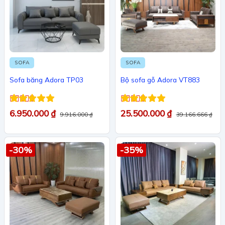
SOFA
SOFA
Sofa băng Adora TP03
Bộ sofa gỗ Adora VT883
Được xếp
Được xếp
6.950.000
₫
25.500.000
₫
9.916.000
₫
39.166.666
₫
hạng
5
5 sao
hạng
5
5 sao
-30%
-35%