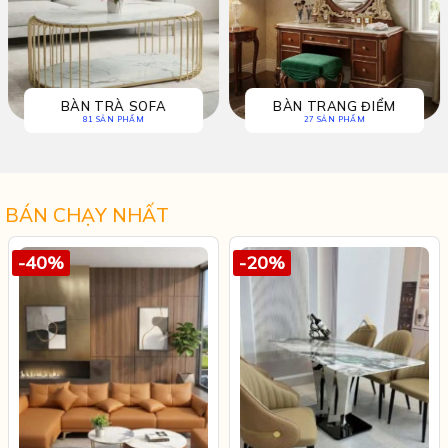
GIƯỜNG
PHÒNG KHÁCH
97 SẢN PHẨM
51 SẢN PHẨM
BÁN CHẠY NHẤT
-40%
-20%