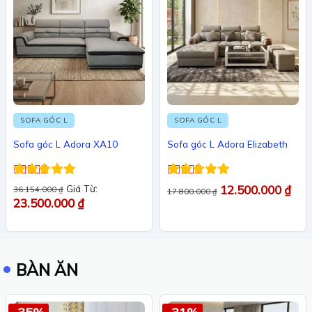
SOFA GÓC L
SOFA GÓC L
Sofa góc L Adora XA10
Sofa góc L Adora Elizabeth
Được xếp
Được xếp
Giá Từ:
12.500.000
₫
36.154.000
₫
17.800.000
₫
hạng
5
5 sao
hạng
5
5 sao
23.500.000
₫
BÀN ĂN