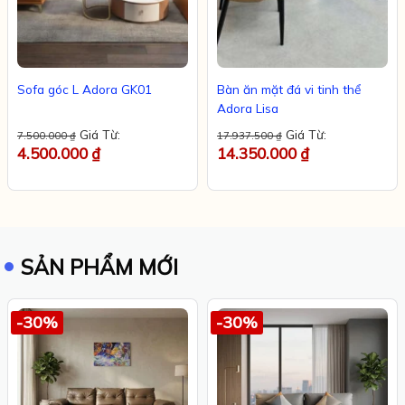
Sofa góc L Adora GK01
Bàn ăn mặt đá vi tinh thể
Adora Lisa
Giá Từ:
Giá Từ:
7.500.000
₫
17.937.500
₫
4.500.000
₫
14.350.000
₫
SẢN PHẨM MỚI
-30%
-30%