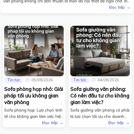
văn phòng không chỉ đơn thuần là món đồ nội thất để ngồi chờ, mà
còn là yếu tố quan trọng tạo nên diện mạo chuyên nghiệp cho
Đọc tiếp
doanh nghiệp. Với thiết kế tinh gọn, dòng sản phẩm...
Tin tức
05/08/2026
Tin tức
04/08/2026
Sofa phòng họp nhỏ: Giải
Sofa giường văn phòng:
pháp tối ưu không gian
Có nên đầu tư cho không
văn phòng
gian làm việc?
Sofa phòng họp: Lựa chọn tinh
Sofa giường văn phòng có phải
tế cho không gian làm việc hiện
là lựa chọn tối ưu cho doanh
đại Sử...
nghiệp? Sofa...
Đọc tiếp
Đọc tiếp