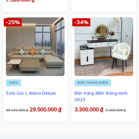
-25%
-34%
SOFA
BÀN TRANG ĐIỂM
Sofa Góc L Adora Deluxe
Bàn trang điểm thông minh
GK23
29.500.000
₫
3.300.000
₫
39.330.000
₫
5.000.000
₫