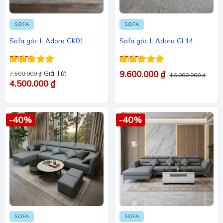
SOFA
SOFA
Sofa góc L Adora GK01
Sofa góc L Adora GL14
Được xếp
Được xếp
Giá Từ:
9.600.000
₫
7.500.000
₫
16.000.000
₫
hạng
5
5 sao
hạng
5
5 sao
4.500.000
₫
-40%
-40%
SOFA
SOFA