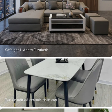
Sofa góc L Adora Elizabeth
Bàn ăn mặt đá ceramic chân côn