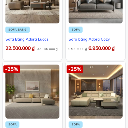
SOFA BĂNG
SOFA
Sofa Băng Adora Lucas
Sofa băng Adora Cozy
22.500.000
₫
6.950.000
₫
32.140.000
₫
9.950.000
₫
-25%
-25%
SOFA
SOFA