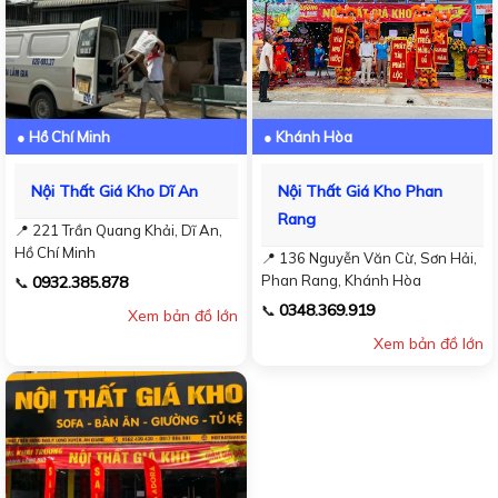
● Hồ Chí Minh
● Khánh Hòa
Nội Thất Giá Kho Dĩ An
Nội Thất Giá Kho Phan
Rang
📍 221 Trần Quang Khải, Dĩ An,
Hồ Chí Minh
📍 136 Nguyễn Văn Cừ, Sơn Hải,
Phan Rang, Khánh Hòa
0932.385.878
📞
0348.369.919
📞
Xem bản đồ lớn
Xem bản đồ lớn