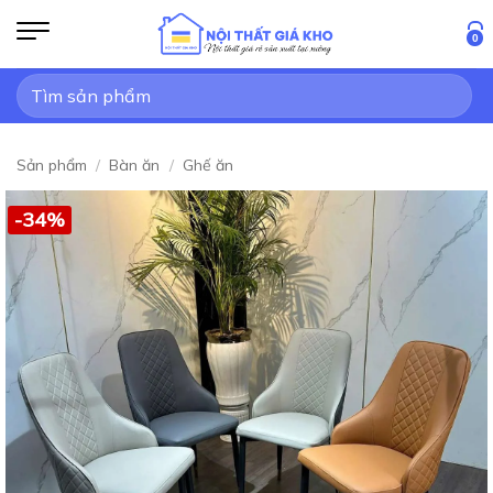
Bỏ
qua
0
nội
Tìm
dung
kiếm:
Sản phẩm
/
Bàn ăn
/
Ghế ăn
-34%