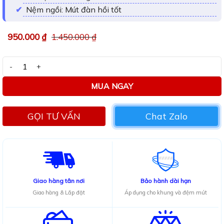
Nệm ngồi: Mút đàn hồi tốt
950.000
₫
1.450.000
₫
Ghế Sheraton trám số lượng
MUA NGAY
GỌI TƯ VẤN
Chat Zalo
Giao hàng tân nơi
Bảo hành dài hạn
Giao hàng & Lắp đặt
Áp dụng cho khung và đệm mút