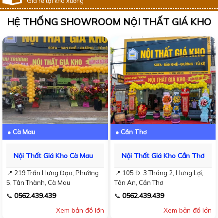
Giá rẻ tại kho xưởng
HỆ THỐNG SHOWROOM NỘI THẤT GIÁ KHO
● Cà Mau
● Cần Thơ
Nội Thất Giá Kho Cà Mau
Nội Thất Giá Kho Cần Thơ
📍 219 Trần Hưng Đạo, Phường
📍 105 Đ. 3 Tháng 2, Hưng Lợi,
5, Tân Thành, Cà Mau
Tân An, Cần Thơ
0562.439.439
0562.439.439
📞
📞
Xem bản đồ lớn
Xem bản đồ lớn