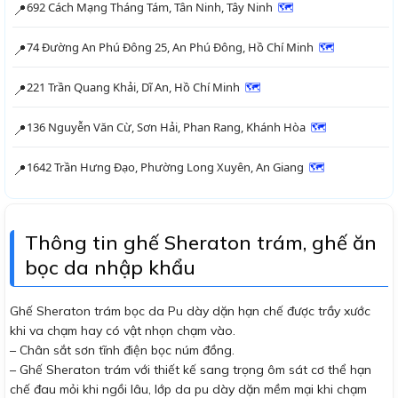
692 Cách Mạng Tháng Tám, Tân Ninh, Tây Ninh
🗺
📍
74 Đường An Phú Đông 25, An Phú Đông, Hồ Chí Minh
🗺
📍
221 Trần Quang Khải, Dĩ An, Hồ Chí Minh
🗺
📍
136 Nguyễn Văn Cừ, Sơn Hải, Phan Rang, Khánh Hòa
🗺
📍
1642 Trần Hưng Đạo, Phường Long Xuyên, An Giang
🗺
📍
Thông tin ghế Sheraton trám, ghế ăn
bọc da nhập khẩu
Ghế Sheraton trám bọc da Pu dày dặn hạn chế được trầy xước
khi va chạm hay có vật nhọn chạm vào.
– Chân sắt sơn tĩnh điện bọc núm đồng.
– Ghế Sheraton trám với thiết kế sang trọng ôm sát cơ thể hạn
chế đau mỏi khi ngồi lâu, lớp da pu dày dặn mềm mại khi chạm