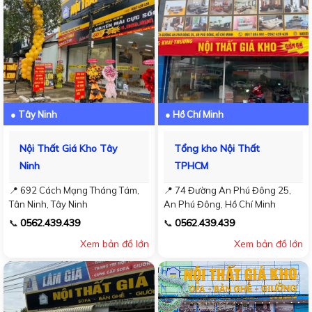
● Tây Ninh
● Hồ Chí Minh
Nội Thất Giá Kho Tây
Tổng kho Nội Thất
Ninh
TPHCM
📍 692 Cách Mạng Tháng Tám,
📍 74 Đường An Phú Đông 25,
Tân Ninh, Tây Ninh
An Phú Đông, Hồ Chí Minh
0562.439.439
0562.439.439
📞
📞
Xem bản đồ lớn
Xem bản đồ lớn