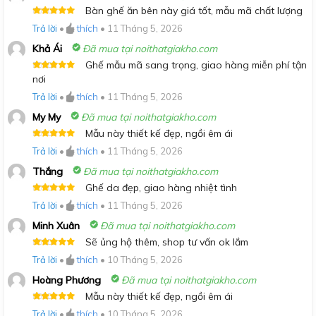
Bàn ghế ăn bên này giá tốt, mẫu mã chất lượng
Được xếp
Trả lời
•
thích
•
11 Tháng 5, 2026
hạng
5
5
sao
Khả Ái
Đã mua tại noithatgiakho.com
Ghế mẫu mã sang trọng, giao hàng miễn phí tận
Được xếp
nơi
hạng
5
5
sao
Trả lời
•
thích
•
11 Tháng 5, 2026
My My
Đã mua tại noithatgiakho.com
Mẫu này thiết kế đẹp, ngồi êm ái
Được xếp
Trả lời
•
thích
•
11 Tháng 5, 2026
hạng
5
5
sao
Thắng
Đã mua tại noithatgiakho.com
Ghế da đẹp, giao hàng nhiệt tình
Được xếp
Trả lời
•
thích
•
11 Tháng 5, 2026
hạng
5
5
sao
Minh Xuân
Đã mua tại noithatgiakho.com
Sẽ ủng hộ thêm, shop tư vấn ok lắm
Được xếp
Trả lời
•
thích
•
10 Tháng 5, 2026
hạng
5
5
sao
Hoàng Phương
Đã mua tại noithatgiakho.com
Mẫu này thiết kế đẹp, ngồi êm ái
Được xếp
Trả lời
•
thích
•
10 Tháng 5, 2026
hạng
5
5