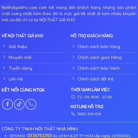
Noithatgiakho.com cam kết mang đến khách hàng những sản phẩm
chất lượng nhất kèm theo đó là mức giá tốt nhất đi kèm nhiều khuyến
mãi ưa đãi chỉ có tại NỘI THẤT GIÁ KHO.
VỀ NỘI THẤT GIÁ KHO
HỖ TRỢ KHÁCH HÀNG
Giới thiệu
Chính sách bán hàng
Khuyến mãi
Chính sách giao hàng
Tuyển dụng
Chính sách bảo hành
Liên hệ
Chính sách đổi trả
KẾT NỐI CÙNG NTGK
THỜI GIAN LÀM VIỆC
T2- CN: 8:00 - 17:00
HOTLINE HỖ TRỢ
0562.439.439
CÔNG TY TNHH NỘI THẤT NHÀ MÌNH
0316761353
GPDKKD:
do sở KH & DT TP HCM cấp ngày 22/03/2021