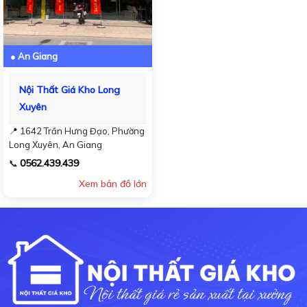
● An Giang
Nội Thất Giá Kho Long
Xuyên
📍 1642 Trần Hưng Đạo, Phường
Long Xuyên, An Giang
0562.439.439
📞
Xem bản đồ lớn