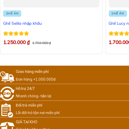
GHẾ ĂN
GHẾ ĂN
Ghế Selila nhập khẩu
Ghế Lucy n
Được xếp
Được xếp
1.250.000
₫
1.700.0
1.750.000
₫
hạng
5
5 sao
hạng
5
5 
Giao hàng miễn phí
Đơn hàng +1.000.000đ
Hỗ trợ 24/7
Nhanh chóng- tiện lợi
Đổi trả miễn phí
Lỗi đổi trả tận nơi miễn phí
GIÁ TẠI KHO