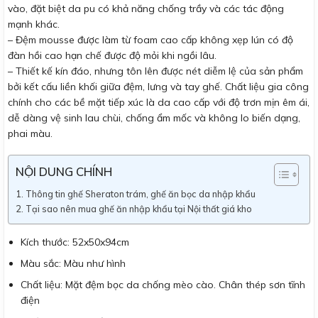
vào, đặt biệt da pu có khả năng chống trầy và các tác động
mạnh khác.
– Đệm mousse được làm từ foam cao cấp không xẹp lún có độ
đàn hồi cao hạn chế được độ mỏi khi ngồi lâu.
– Thiết kế kín đáo, nhưng tôn lên được nét diễm lệ của sản phẩm
bởi kết cấu liền khối giữa đệm, lưng và tay ghế. Chất liệu gia công
chính cho các bề mặt tiếp xúc là da cao cấp với độ trơn mịn êm ái,
dễ dàng vệ sinh lau chùi, chống ẩm mốc và không lo biến dạng,
phai màu.
NỘI DUNG CHÍNH
Thông tin ghế Sheraton trám, ghế ăn bọc da nhập khẩu
Tại sao nên mua ghế ăn nhập khẩu tại Nội thất giá kho
Kích thước: 52x50x94cm
Màu sắc: Màu như hình
Chất liệu: Mặt đệm bọc da chống mèo cào. Chân thép sơn tĩnh
điện