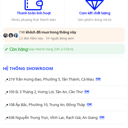
Thanh toán linh hoạt
Cam kết chất lượng
Nhiều phương thức thanh toán
Sản phẩm đúng mô tả
khách đã mua trong tháng này
798
12
đơn hôm nay ·
32
người đang xem
✔ Còn hàng
Giao nhanh trong 24h (<15km)
HỆ THỐNG SHOWROOM
219 Trần Hưng Đạo, Phường 5, Tân Thành, Cà Mau
🗺
📍
105 Đ. 3 Tháng 2, Hưng Lợi, Tân An, Cần Thơ
🗺
📍
108 Ấp Bắc, Phường 10, Trung An, Đồng Tháp
🗺
📍
636 Nguyễn Trung Trực, Vĩnh Lạc, Rạch Giá, An Giang
🗺
📍