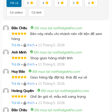
Tất cả
5
4
3
2
1
Có video
Có ảnh
Bảo Châu
Đã mua tại noithatgiakho.com
Bên này nhiều chi nhánh nên rất tiện để xem
Được xếp
hàng
hạng
5
5
sao
Trả lời
•
thích
•
11 Tháng 5, 2026
Anh Minh
Đã mua tại noithatgiakho.com
Shop giao hàng nhiệt tính
Được xếp
Trả lời
•
thích
•
11 Tháng 5, 2026
hạng
5
5
sao
Huy Bảo
Đã mua tại noithatgiakho.com
Giao hàng lắp đặt kỹ, thái độ vui vẻ
Được xếp
Trả lời
•
thích
•
11 Tháng 5, 2026
hạng
5
5
sao
Hoàng Quyên
Đã mua tại noithatgiakho.com
Ghế ăn giá rẻ, mẫu mã sang trọng
Được xếp
Trả lời
•
thích
•
11 Tháng 5, 2026
hạng
5
5
sao
Bảo Châu
Đã mua tại noithatgiakho.com