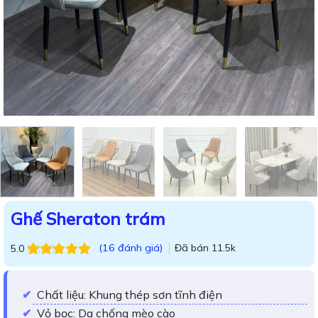
Ghế Sheraton trám
(
16
đánh giá)
Đã bán
11.5k
5.0
5.0
16
trên 5
dựa trên
đánh
giá
Chất liệu: Khung thép sơn tĩnh điện
Vỏ bọc: Da chống mèo cào