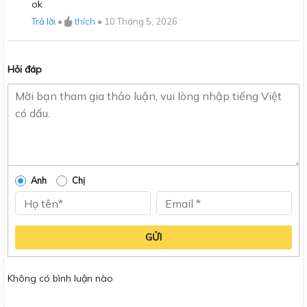
Được xếp
ok
hạng
5
5
sao
Trả lời
•
thích
•
10 Tháng 5, 2026
Hỏi đáp
Anh
Chị
GỬI
Không có bình luận nào