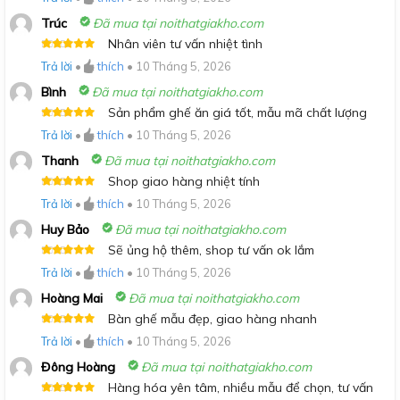
sao
Trúc
Đã mua tại noithatgiakho.com
Nhân viên tư vấn nhiệt tình
Được xếp
Trả lời
•
thích
•
10 Tháng 5, 2026
hạng
5
5
sao
Bình
Đã mua tại noithatgiakho.com
Sản phẩm ghế ăn giá tốt, mẫu mã chất lượng
Được xếp
Trả lời
•
thích
•
10 Tháng 5, 2026
hạng
5
5
sao
Thanh
Đã mua tại noithatgiakho.com
Shop giao hàng nhiệt tính
Được xếp
Trả lời
•
thích
•
10 Tháng 5, 2026
hạng
5
5
sao
Huy Bảo
Đã mua tại noithatgiakho.com
Sẽ ủng hộ thêm, shop tư vấn ok lắm
Được xếp
Trả lời
•
thích
•
10 Tháng 5, 2026
hạng
5
5
sao
Hoàng Mai
Đã mua tại noithatgiakho.com
Bàn ghế mẫu đẹp, giao hàng nhanh
Được xếp
Trả lời
•
thích
•
10 Tháng 5, 2026
hạng
5
5
sao
Đông Hoàng
Đã mua tại noithatgiakho.com
Hàng hóa yên tâm, nhiều mẫu để chọn, tư vấn