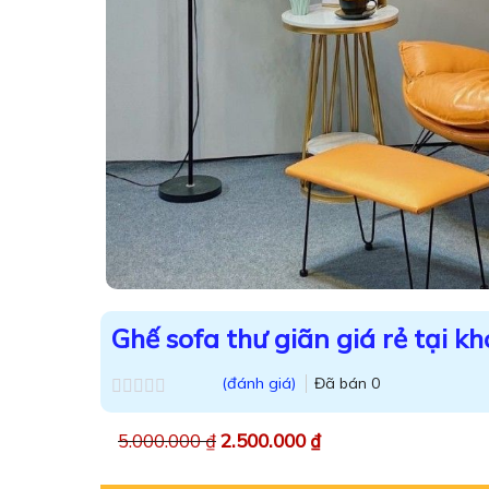
Ghế sofa thư giãn giá rẻ tại kh
(đánh giá)
Đã bán
0
Được
xếp
5.000.000
₫
2.500.000
₫
hạng
0.0
5