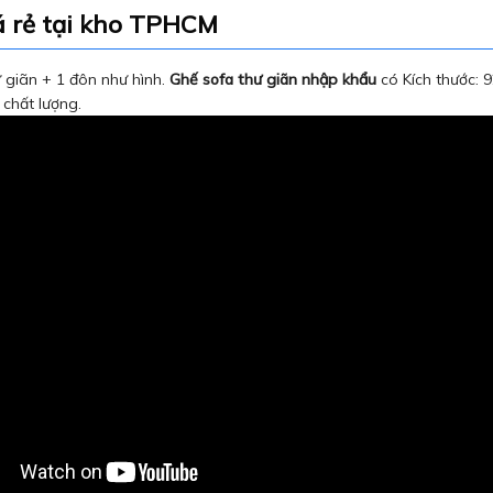
á rẻ tại kho TPHCM
 giãn + 1 đôn như hình.
Ghế sofa thư giãn nhập khẩu
có Kích thước: 
chất lượng.