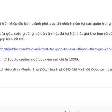
 trên khắp địa bàn thành phố, các chi nhánh nằm tại các quận trung 
fa góc, sofa giường, bộ bàn ăn mặt đá tại Nội thất giá kho bạn sẽ 
góp lãi suất 0%
oithatgiakho.com/mua-noi-that-tra-gop-tai-sieu-thi-noi-that-gia-kho.
hỉ từ 1550k, giường ngủ bọc nệm giá chỉ từ 1990k
13, Hiệp Bình Phước, Thủ Đức, Thành phố Hồ Chí Minh để được xem tr