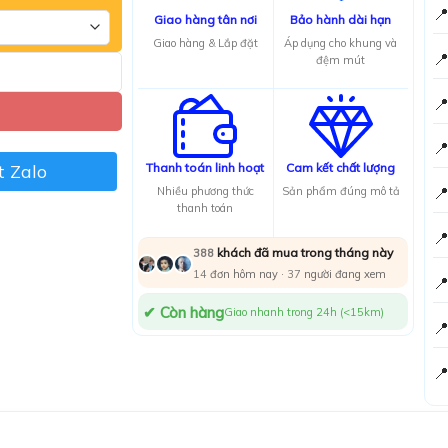

Giao hàng tân nơi
Bảo hành dài hạn
Giao hàng & Lắp đặt
Áp dụng cho khung và

đệm mút


 Zalo
Thanh toán linh hoạt
Cam kết chất lượng

Nhiều phương thức
Sản phẩm đúng mô tả
thanh toán

khách đã mua trong tháng này
388
14
đơn hôm nay ·
38
người đang xem

✔ Còn hàng
Giao nhanh trong 24h (<15km)

