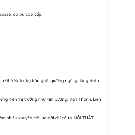
mousse, da pu cao cấp.
hư Ghế Sofa, bộ bàn ghế, giường ngủ, giường Sofa
ếng trên thị trường như Kim Cương, Vạn Thành, Liên
èm nhiều khuyến mãi ưa đãi chỉ có tại NỘI THẤT