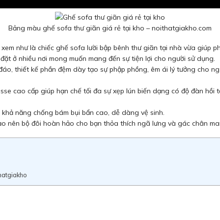
Bảng màu ghế sofa thư giãn giá rẻ tại kho – noithatgiakho.com
em như là chiếc ghế sofa lười bập bênh thư giãn tại nhà vừa giúp ph
đặt ở nhiều nơi mong muốn mang đến sự tiện lợi cho người sử dụng.
áo, thiết kế phần đệm dày tạo sự phập phồng, êm ái lý tưởng cho ng
e cao cấp giúp hạn chế tối đa sự xẹp lún biến dạng có độ đàn hồi tố
 khả năng chống bám bụi bẩn cao, dễ dàng vệ sinh.
ạo nên bộ đôi hoàn hảo cho bạn thỏa thích ngã lưng và gác chân man
hatgiakho