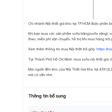
Chi nhánh Nội thất giá kho tại TP.HCM được phân bổ
Khi bạn mua các sản phẩm sofa băng(sofa văng), so
theo, miễn phí vận chuyển, hỗ trợ khi mua hàng trả 
Xem thêm thông tin mua Nội thất trả góp:
https://n
Tại Thành Phố Hồ Chí Minh, mua sofa nội thất giá c
Mọi người đến kho của Nội Thất Giá Kho tại 439 QL
mã có sẵn nhé.
Thông tin bổ sung