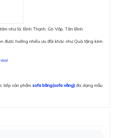
tâm như là: Bình Thạnh, Gò Vấp, Tân Bình.
còn được hưởng nhiều ưu đãi khác như Quà tặng kèm
html
ực tiếp sản phẩm
sofa băng(sofa văng)
đa dạng mẫu