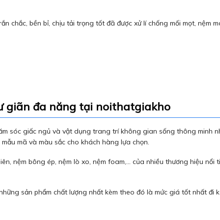
ắn chắc, bền bỉ, chịu tải trọng tốt đã được xử lí chống mối mọt, nệm 
ư giãn đa năng tại noithatgiakho
m sóc giấc ngủ và vật dụng trang trí không gian sống thông minh n
g mẫu mã và màu sắc cho khách hàng lựa chọn.
ên, nệm bông ép, nệm lò xo, nệm foam,… của nhiều thương hiệu nổi ti
ững sản phẩm chất lượng nhất kèm theo đó là mức giá tốt nhất đi k