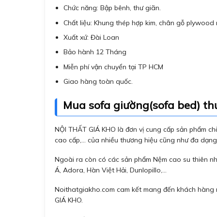
Chức năng: Bập bênh, thư giãn.
Chất liệu: Khung thép hợp kim, chân gỗ plywood r
Xuất xứ: Đài Loan
Bảo hành 12 Tháng
Miễn phí vận chuyển tại TP HCM
Giao hàng toàn quốc.
Mua sofa giường(sofa bed) th
NỘI THẤT GIÁ KHO là đơn vị cung cấp sản phẩm chă
cao cấp,… của nhiều thương hiệu cũng như đa dạn
Ngoài ra còn có các sản phẩm Nệm cao su thiên nhi
Á, Adora, Hàn Việt Hải, Dunlopillo,…
Noithatgiakho.com cam kết mang đến khách hàng nh
GIÁ KHO.