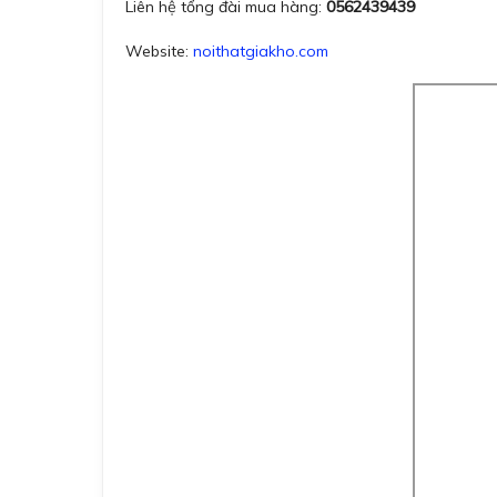
Liên hệ tổng đài mua hàng:
0562439439
Website:
noithatgiakho.com