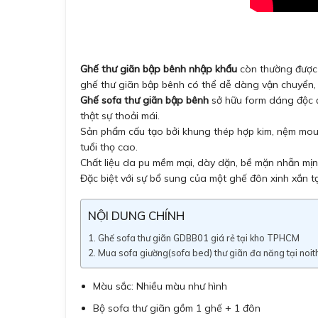
Ghế thư giãn bập bênh nhập khẩu
còn thường được x
ghế thư giãn bập bênh có thể dễ dàng vận chuyển, 
Ghế sofa thư giãn bập bênh
sở hữu form dáng độc đ
thật sự thoải mái.
Sản phẩm cấu tạo bởi khung thép hợp kim, nệm mouss
tuổi thọ cao.
Chất liệu da pu mềm mại, dày dặn, bề mặn nhẵn mịn
Đặc biệt với sự bổ sung của một ghế đôn xinh xắn t
NỘI DUNG CHÍNH
Ghế sofa thư giãn GDBB01 giá rẻ tại kho TPHCM
Mua sofa giường(sofa bed) thư giãn đa năng tại noit
Màu sắc: Nhiều màu như hình
Bộ sofa thư giãn gồm 1 ghế + 1 đôn