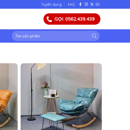
Tuyển dụng
FAQ
GỌI: 0562.439.439
Tìm
kiếm: