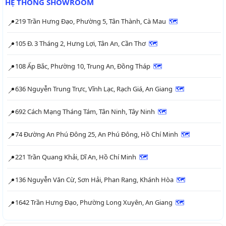
HỆ THỐNG SHOWROOM
219 Trần Hưng Đạo, Phường 5, Tân Thành, Cà Mau
🗺
📍
105 Đ. 3 Tháng 2, Hưng Lợi, Tân An, Cần Thơ
🗺
📍
108 Ấp Bắc, Phường 10, Trung An, Đồng Tháp
🗺
📍
636 Nguyễn Trung Trực, Vĩnh Lạc, Rạch Giá, An Giang
🗺
📍
692 Cách Mạng Tháng Tám, Tân Ninh, Tây Ninh
🗺
📍
74 Đường An Phú Đông 25, An Phú Đông, Hồ Chí Minh
🗺
📍
221 Trần Quang Khải, Dĩ An, Hồ Chí Minh
🗺
📍
136 Nguyễn Văn Cừ, Sơn Hải, Phan Rang, Khánh Hòa
🗺
📍
1642 Trần Hưng Đạo, Phường Long Xuyên, An Giang
🗺
📍