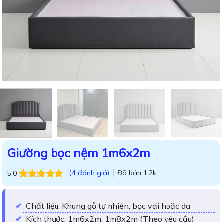
Giường bọc nệm 1m6x2m
(
4
đánh giá)
Đã bán
1.2k
5.0
5.0
4
trên 5
dựa trên
đánh
giá
Chất liệu: Khung gỗ tự nhiên, bọc vải hoặc da
Kích thước: 1m6x2m, 1m8x2m (Theo yêu cầu)