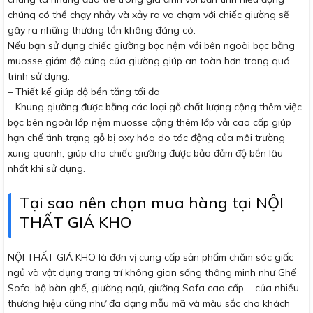
chúng có thể chạy nhảy và xảy ra va chạm với chiếc giường sẽ
gây ra những thương tổn không đáng có.
Nếu bạn sử dụng chiếc giường bọc nệm với bên ngoài bọc bằng
muosse giảm độ cứng của giường giúp an toàn hơn trong quá
trình sử dụng.
– Thiết kế giúp độ bền tăng tối đa
– Khung giường được bằng các loại gỗ chất lượng cộng thêm việc
bọc bên ngoài lớp nệm muosse cộng thêm lớp vải cao cấp giúp
hạn chế tình trạng gỗ bị oxy hóa do tác động của môi trường
xung quanh, giúp cho chiếc giường được bảo đảm độ bền lâu
nhất khi sử dụng.
Tại sao nên chọn mua hàng tại NỘI
THẤT GIÁ KHO
NỘI THẤT GIÁ KHO là đơn vị cung cấp sản phẩm chăm sóc giấc
ngủ và vật dụng trang trí không gian sống thông minh như Ghế
Sofa, bộ bàn ghế, giường ngủ, giường Sofa cao cấp,… của nhiều
thương hiệu cũng như đa dạng mẫu mã và màu sắc cho khách