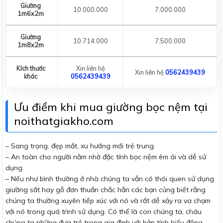
Giường
10.000.000
7.000.000
1m6x2m
Giường
10.714.000
7.500.000
1m8x2m
Kích thước
Xin liên hệ
Xin liên hệ
0562439439
khác
0562439439
Ưu điểm khi mua giường bọc nệm tại
noithatgiakho.com
– Sang trọng, đẹp mắt, xu hướng mới trẻ trung.
– An toàn cho người nằm nhờ đặc tính bọc nệm êm ái và dễ sử
dụng.
– Nếu như bình thường ở nhà chúng ta vẫn có thói quen sử dụng
giường sắt hay gỗ đơn thuần chắc hẳn các bạn củng biết rằng
chúng ta thường xuyên tiếp xúc với nó và rất dễ xảy ra va chạm
với nó trong quá trình sử dụng. Có thể là con chúng ta, cháu
chúng ta những đưa trẻ trong gia đình với bản tính hiếu động