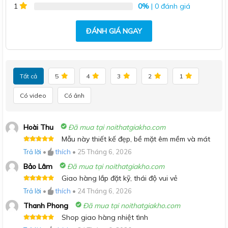
0%
| 0 đánh giá
1
ĐÁNH GIÁ NGAY
Tất cả
5
4
3
2
1
Có video
Có ảnh
Hoài Thu
Đã mua tại noithatgiakho.com
Mẫu này thiết kế đẹp, bề mặt êm mềm và mát
Được xếp
Trả lời
•
thích
•
25 Tháng 6, 2026
hạng
5
5
sao
Bảo Lâm
Đã mua tại noithatgiakho.com
Giao hàng lắp đặt kỹ, thái độ vui vẻ
Được xếp
Trả lời
•
thích
•
24 Tháng 6, 2026
hạng
5
5
sao
Thanh Phong
Đã mua tại noithatgiakho.com
Shop giao hàng nhiệt tình
Được xếp