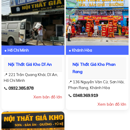
● Hồ Chí Minh
● Khánh Hòa
Nội Thất Giá Kho Dĩ An
Nội Thất Giá Kho Phan
Rang
📍 221 Trần Quang Khải, Dĩ An,
Hồ Chí Minh
📍 136 Nguyễn Văn Cừ, Sơn Hải,
Phan Rang, Khánh Hòa
0932.385.878
📞
0348.369.919
📞
Xem bản đồ lớn
Xem bản đồ lớn