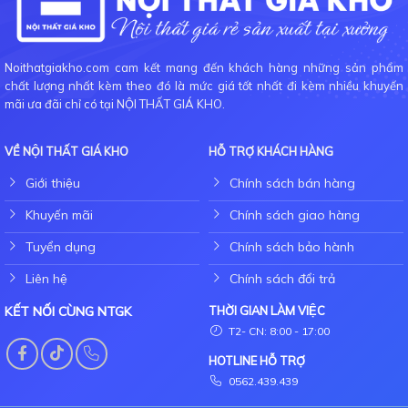
Noithatgiakho.com cam kết mang đến khách hàng những sản phẩm
chất lượng nhất kèm theo đó là mức giá tốt nhất đi kèm nhiều khuyến
mãi ưa đãi chỉ có tại NỘI THẤT GIÁ KHO.
VỀ NỘI THẤT GIÁ KHO
HỖ TRỢ KHÁCH HÀNG
Giới thiệu
Chính sách bán hàng
Khuyến mãi
Chính sách giao hàng
Tuyển dụng
Chính sách bảo hành
Liên hệ
Chính sách đổi trả
KẾT NỐI CÙNG NTGK
THỜI GIAN LÀM VIỆC
T2- CN: 8:00 - 17:00
HOTLINE HỖ TRỢ
0562.439.439