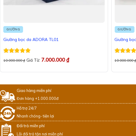
GIƯỜNG
GIƯỜNG
Giường bọc da ADORA TL01
Giường bọ
Được xếp
Được xếp
7.000.000
₫
Giá Từ:
10.000.000
₫
10.000.000
hạng
5
5 sao
hạng
5
5 
Giao hàng miễn phí
Đơn hàng +1.000.000đ
Hỗ trợ 24/7
Nhanh chóng- tiện lợi
Đổi trả miễn phí
Lỗi đổi trả tận nơi miễn phí