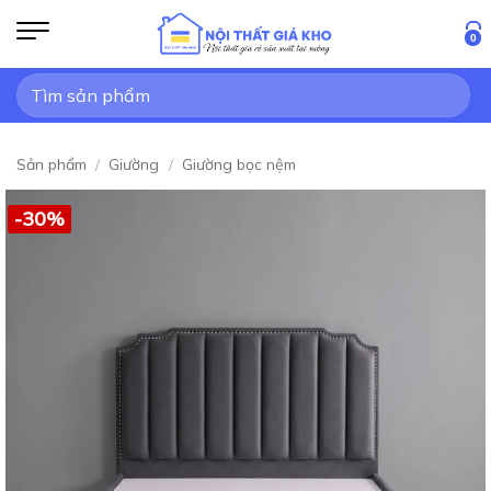
Bỏ
qua
0
nội
Tìm
dung
kiếm:
Sản phẩm
/
Giường
/
Giường bọc nệm
-30%