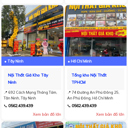
● Tây Ninh
● Hồ Chí Minh
Nội Thất Giá Kho Tây
Tổng kho Nội Thất
Ninh
TPHCM
📍 692 Cách Mạng Tháng Tám,
📍 74 Đường An Phú Đông 25,
Tân Ninh, Tây Ninh
An Phú Đông, Hồ Chí Minh
0562.439.439
0562.439.439
📞
📞
Xem bản đồ lớn
Xem bản đồ lớn