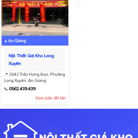
● An Giang
Nội Thất Giá Kho Long
Xuyên
📍 1642 Trần Hưng Đạo, Phường
Long Xuyên, An Giang
0562.439.439
📞
Xem bản đồ lớn