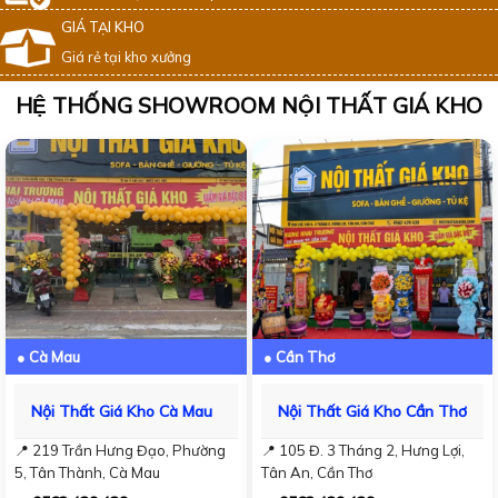
GIÁ TẠI KHO
Giá rẻ tại kho xưởng
HỆ THỐNG SHOWROOM NỘI THẤT GIÁ KHO
● Cà Mau
● Cần Thơ
Nội Thất Giá Kho Cà Mau
Nội Thất Giá Kho Cần Thơ
📍 219 Trần Hưng Đạo, Phường
📍 105 Đ. 3 Tháng 2, Hưng Lợi,
5, Tân Thành, Cà Mau
Tân An, Cần Thơ