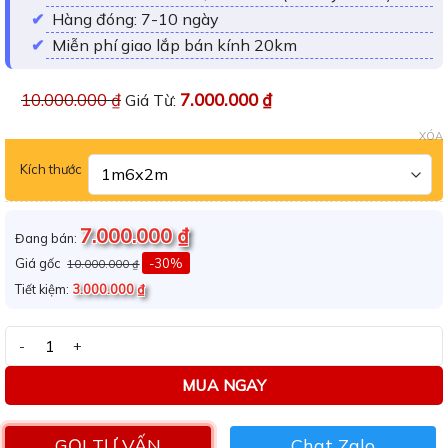
Hàng đóng: 7-10 ngày
Miễn phí giao lắp bán kính 20km
10.000.000
₫
7.000.000
₫
Giá Từ:
XÓA
Kích thước
7.000.000
₫
Đang bán:
Giá gốc
-30%
10.000.000
₫
Tiết kiệm:
3.000.000
₫
Giường bọc nệm 1m6x2m số lượng
MUA NGAY
GỌI TƯ VẤN
Chat Zalo