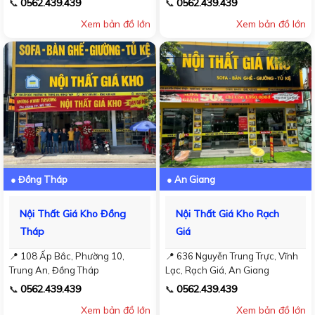
0562.439.439
0562.439.439
📞
📞
Xem bản đồ lớn
Xem bản đồ lớn
● Đồng Tháp
● An Giang
Nội Thất Giá Kho Đồng
Nội Thất Giá Kho Rạch
Tháp
Giá
📍 108 Ấp Bắc, Phường 10,
📍 636 Nguyễn Trung Trực, Vĩnh
Trung An, Đồng Tháp
Lạc, Rạch Giá, An Giang
0562.439.439
0562.439.439
📞
📞
Xem bản đồ lớn
Xem bản đồ lớn