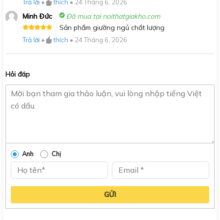
Trả lời
•
thích
•
24 Tháng 6, 2026
hạng
5
5
sao
Minh Đức
Đã mua tại noithatgiakho.com
Sản phẩm giường ngủ chất lượng
Được xếp
Trả lời
•
thích
•
24 Tháng 6, 2026
hạng
5
5
sao
Hỏi đáp
Anh
Chị
GỬI