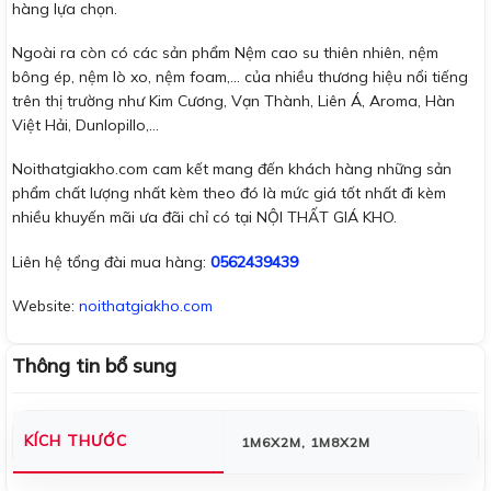
hàng lựa chọn.
Ngoài ra còn có các sản phẩm Nệm cao su thiên nhiên, nệm
bông ép, nệm lò xo, nệm foam,… của nhiều thương hiệu nổi tiếng
trên thị trường như Kim Cương, Vạn Thành, Liên Á, Aroma, Hàn
Việt Hải, Dunlopillo,…
Noithatgiakho.com cam kết mang đến khách hàng những sản
phẩm chất lượng nhất kèm theo đó là mức giá tốt nhất đi kèm
nhiều khuyến mãi ưa đãi chỉ có tại NỘI THẤT GIÁ KHO.
Liên hệ tổng đài mua hàng:
0562439439
Website:
noithatgiakho.com
Thông tin bổ sung
KÍCH THƯỚC
1M6X2M, 1M8X2M