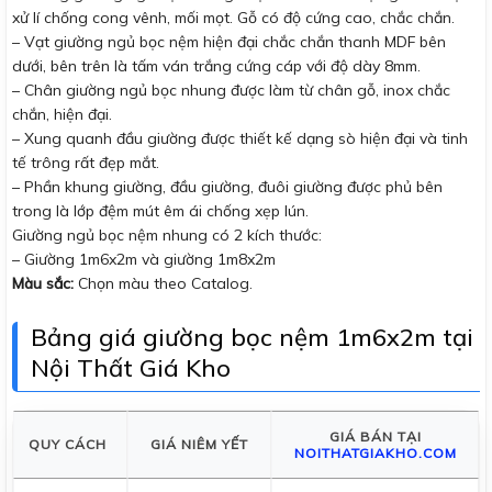
xử lí chống cong vênh, mối mọt. Gỗ có độ cứng cao, chắc chắn.
– Vạt giường ngủ bọc nệm hiện đại chắc chắn thanh MDF bên
dưới, bên trên là tấm ván trắng cứng cáp với độ dày 8mm.
– Chân giường ngủ bọc nhung được làm từ chân gỗ, inox chắc
chắn, hiện đại.
– Xung quanh đầu giường được thiết kế dạng sò hiện đại và tinh
tế trông rất đẹp mắt.
– Phần khung giường, đầu giường, đuôi giường được phủ bên
trong là lớp đệm mút êm ái chống xẹp lún.
Giường ngủ bọc nệm nhung có 2 kích thước:
– Giường 1m6x2m và giường 1m8x2m
Màu sắc:
Chọn màu theo Catalog.
Bảng giá giường bọc nệm 1m6x2m tại
Nội Thất Giá Kho
GIÁ BÁN TẠI
QUY CÁCH
GIÁ NIÊM YẾT
NOITHATGIAKHO.COM