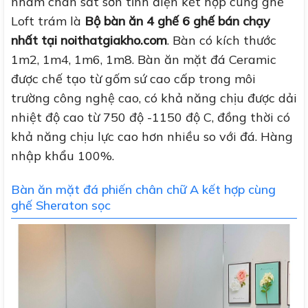
nhám chân sắt sơn tĩnh điện kết hợp cùng ghế
Loft trám là
Bộ bàn ăn 4 ghế 6 ghế bán chạy
nhất tại noithatgiakho.com
. Bàn có kích thước
1m2, 1m4, 1m6, 1m8. Bàn ăn mặt đá Ceramic
được chế tạo từ gốm sứ cao cấp trong môi
trường công nghệ cao, có khả năng chịu được dải
nhiệt độ cao từ 750 độ -1150 độ C, đồng thời có
khả năng chịu lực cao hơn nhiều so với đá. Hàng
nhập khẩu 100%.
Bàn ăn mặt đá phiến chân chữ A kết hợp cùng
ghế Sheraton sọc