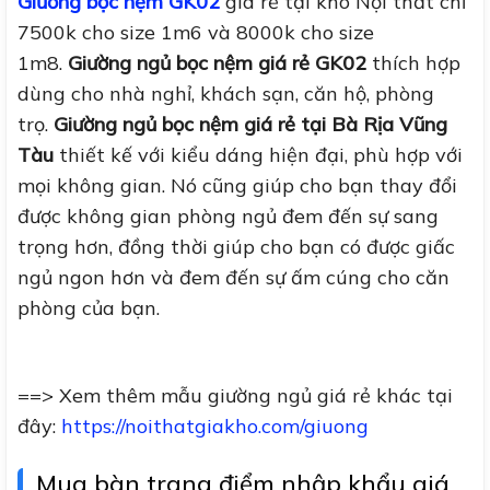
Giường bọc nệm GK02
giá rẻ tại kho Nội thất chỉ
7500k cho size 1m6 và 8000k cho size
1m8.
Giường ngủ bọc nệm giá rẻ GK02
thích hợp
dùng cho nhà nghỉ, khách sạn, căn hộ, phòng
trọ.
Giường ngủ bọc nệm giá rẻ tại Bà Rịa Vũng
Tàu
thiết kế với kiểu dáng hiện đại, phù hợp với
mọi không gian. Nó cũng giúp cho bạn thay đổi
được không gian phòng ngủ đem đến sự sang
trọng hơn, đồng thời giúp cho bạn có được giấc
ngủ ngon hơn và đem đến sự ấm cúng cho căn
phòng của bạn.
==> Xem thêm mẫu giường ngủ giá rẻ khác tại
đây:
https://noithatgiakho.com/giuong
Mua bàn trang điểm nhập khẩu giá