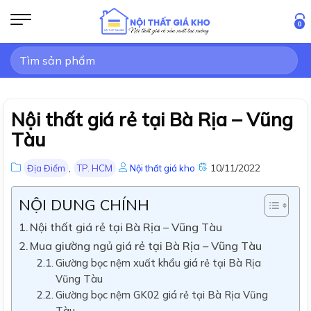
Bỏ
qua
0
nội
Tìm
dung
kiếm:
Nội thất giá rẻ tại Bà Rịa – Vũng
Tàu
,
10/11/2022
Địa Điểm
TP. HCM
Nội thất giá kho
NỘI DUNG CHÍNH
Nội thất giá rẻ tại Bà Rịa – Vũng Tàu
Mua giường ngủ giá rẻ tại Bà Rịa – Vũng Tàu
Giường bọc nệm xuất khẩu giá rẻ tại Bà Rịa
Vũng Tàu
Giường bọc nệm GK02 giá rẻ tại Bà Rịa Vũng
Tàu