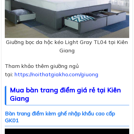
Giường bọc da hộc kéo Light Gray TL04 tại Kiên
Giang
Tham khảo thêm giường ngủ
tại:
https://noithatgiakho.com/giuong
Mua bàn trang điểm giá rẻ tại Kiên
Giang
Bàn trang điểm kèm ghế nhập khẩu cao cấp
GK01