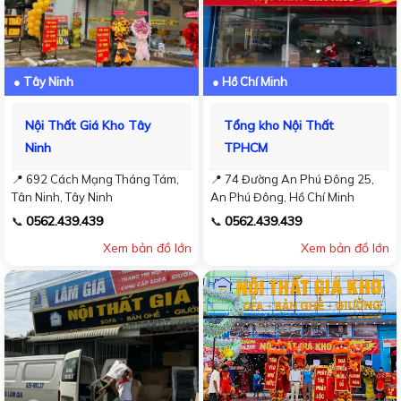
● Tây Ninh
● Hồ Chí Minh
Nội Thất Giá Kho Tây
Tổng kho Nội Thất
Ninh
TPHCM
📍 692 Cách Mạng Tháng Tám,
📍 74 Đường An Phú Đông 25,
Tân Ninh, Tây Ninh
An Phú Đông, Hồ Chí Minh
0562.439.439
0562.439.439
📞
📞
Xem bản đồ lớn
Xem bản đồ lớn