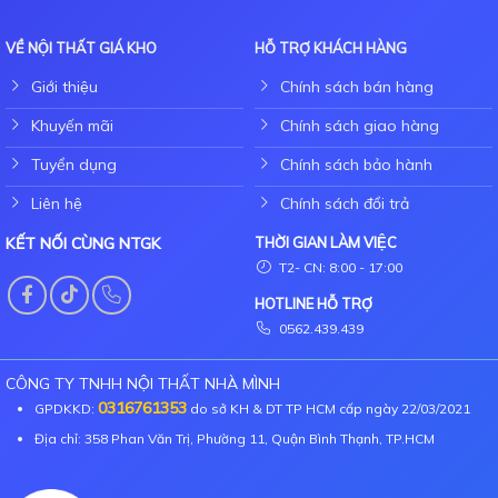
VỀ NỘI THẤT GIÁ KHO
HỖ TRỢ KHÁCH HÀNG
Giới thiệu
Chính sách bán hàng
Khuyến mãi
Chính sách giao hàng
Tuyển dụng
Chính sách bảo hành
Liên hệ
Chính sách đổi trả
KẾT NỐI CÙNG NTGK
THỜI GIAN LÀM VIỆC
T2- CN: 8:00 - 17:00
HOTLINE HỖ TRỢ
0562.439.439
CÔNG TY TNHH NỘI THẤT NHÀ MÌNH
0316761353
GPDKKD:
do sở KH & DT TP HCM cấp ngày 22/03/2021
Địa chỉ: 358 Phan Văn Trị, Phường 11, Quận Bình Thạnh, TP.HCM