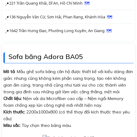
221 Trần Quang Khải, Dĩ An, Hồ Chí Minh
🗺
📍
136 Nguyễn Văn Cừ, Sơn Hải, Phan Rang, Khánh Hòa
🗺
📍
1642 Trần Hưng Đạo, Phường Long Xuyên, An Giang
🗺
📍
Sofa băng Adora BA05
Mô tả
: Mẫu ghế sofa băng căn hộ được thiết kế với kiểu dáng đơn
giản, nhưng cũng không kém phần sang trọng, tạo nên không
gian ấm cúng, trang nhã cũng như tươi vui cho các thành viên
trong gia đình sau những giờ làm việc căng thẳng, mệt mỏi
Chất liệu:
Nệm vải da Microfiber cao cấp – Nệm ngồi Memory
foam chống xẹp lún công nghệ mới nhất hiện nay.
Kích thước:
2200x1000x800 (có thể thay đổi kích thước theo yêu
cầu)
Màu sắc:
Tùy chọn theo bảng màu.