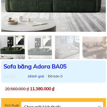
Sofa băng Adora BA05
(đánh giá)
Đã bán
0
Được
xếp
20.560.000
₫
11.380.000
₫
hạng
0.0
5
sao
Kích thước