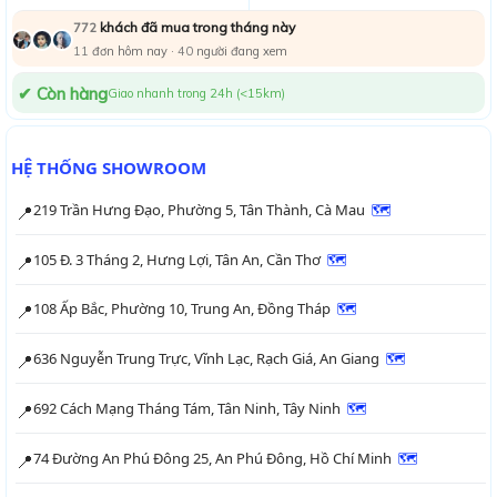
khách đã mua trong tháng này
772
11
đơn hôm nay ·
40
người đang xem
✔ Còn hàng
Giao nhanh trong 24h (<15km)
HỆ THỐNG SHOWROOM
219 Trần Hưng Đạo, Phường 5, Tân Thành, Cà Mau
🗺
📍
105 Đ. 3 Tháng 2, Hưng Lợi, Tân An, Cần Thơ
🗺
📍
108 Ấp Bắc, Phường 10, Trung An, Đồng Tháp
🗺
📍
636 Nguyễn Trung Trực, Vĩnh Lạc, Rạch Giá, An Giang
🗺
📍
692 Cách Mạng Tháng Tám, Tân Ninh, Tây Ninh
🗺
📍
74 Đường An Phú Đông 25, An Phú Đông, Hồ Chí Minh
🗺
📍