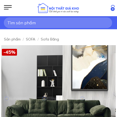
Bỏ
qua
0
nội
Tìm
dung
kiếm:
Sản phẩm
/
SOFA
/
Sofa Băng
-45%