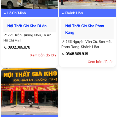
● Hồ Chí Minh
● Khánh Hòa
Nội Thất Giá Kho Dĩ An
Nội Thất Giá Kho Phan
Rang
📍 221 Trần Quang Khải, Dĩ An,
Hồ Chí Minh
📍 136 Nguyễn Văn Cừ, Sơn Hải,
Phan Rang, Khánh Hòa
0932.385.878
📞
0348.369.919
📞
Xem bản đồ lớn
Xem bản đồ lớn