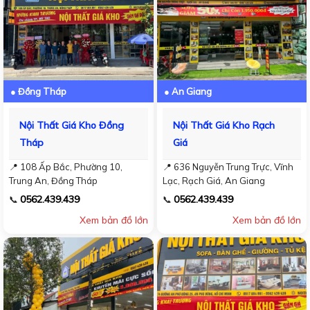
● Đồng Tháp
● An Giang
Nội Thất Giá Kho Đồng
Nội Thất Giá Kho Rạch
Tháp
Giá
📍 108 Ấp Bắc, Phường 10,
📍 636 Nguyễn Trung Trực, Vĩnh
Trung An, Đồng Tháp
Lạc, Rạch Giá, An Giang
0562.439.439
0562.439.439
📞
📞
Xem bản đồ lớn
Xem bản đồ lớn