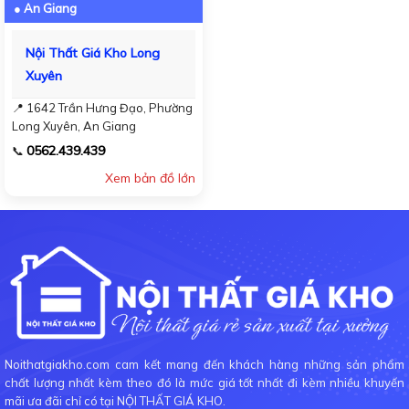
● An Giang
Nội Thất Giá Kho Long
Xuyên
📍 1642 Trần Hưng Đạo, Phường
Long Xuyên, An Giang
0562.439.439
📞
Xem bản đồ lớn
Noithatgiakho.com cam kết mang đến khách hàng những sản phẩm
chất lượng nhất kèm theo đó là mức giá tốt nhất đi kèm nhiều khuyến
mãi ưa đãi chỉ có tại NỘI THẤT GIÁ KHO.