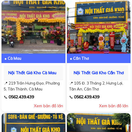
● Cà Mau
● Cần Thơ
Nội Thất Giá Kho Cà Mau
Nội Thất Giá Kho Cần Thơ
📍 219 Trần Hưng Đạo, Phường
📍 105 Đ. 3 Tháng 2, Hưng Lợi,
5, Tân Thành, Cà Mau
Tân An, Cần Thơ
0562.439.439
0562.439.439
📞
📞
Xem bản đồ lớn
Xem bản đồ lớn