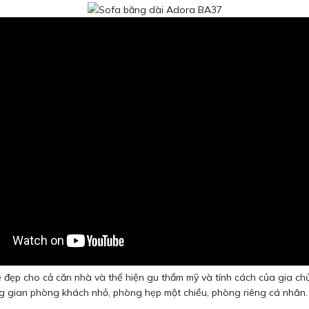
 đẹp cho cả căn nhà và thể hiện gu thẩm mỹ và tính cách của gia ch
ông gian phòng khách nhỏ, phòng hẹp một chiều, phòng riêng cá nhân.