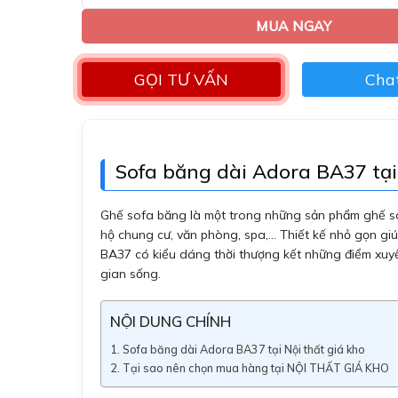
MUA NGAY
GỌI TƯ VẤN
Chat
Sofa băng dài Adora BA37 tại
Ghế sofa băng là một trong những sản phẩm ghế s
hộ chung cư, văn phòng, spa,… Thiết kế nhỏ gọn gi
BA37 có kiểu dáng thời thượng kết những điểm xuyến
gian sống.
NỘI DUNG CHÍNH
Sofa băng dài Adora BA37 tại Nội thất giá kho
Tại sao nên chọn mua hàng tại NỘI THẤT GIÁ KHO