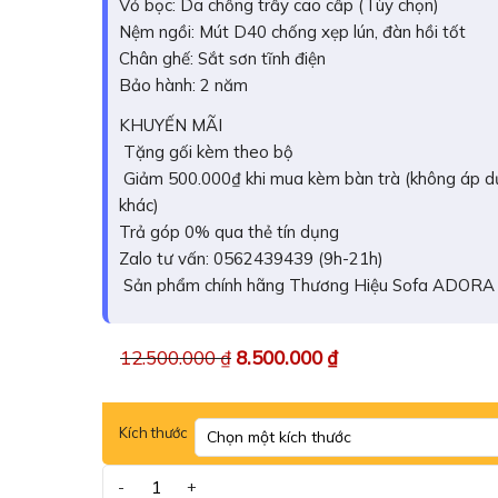
Vỏ bọc: Da chống trầy cao cấp (Tùy chọn)
sao
Nệm ngồi: Mút D40 chống xẹp lún, đàn hồi tốt
Chân ghế: Sắt sơn tĩnh điện
Bảo hành: 2 năm
KHUYẾN MÃI
Tặng gối kèm theo bộ
Giảm 500.000₫ khi mua kèm bàn trà (không áp d
khác)
Trả góp 0% qua thẻ tín dụng
Zalo tư vấn: 0562439439 (9h-21h)
Sản phẩm chính hãng Thương Hiệu Sofa ADORA
12.500.000
₫
8.500.000
₫
Kích thước
Sofa băng dài Adora BA37 số lượng