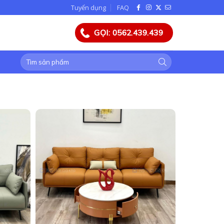
Tuyển dụng
FAQ
GỌI: 0562.439.439
Tìm
kiếm: