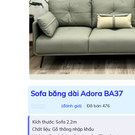
Sofa băng dài Adora BA37
(đánh giá)
Đã bán
476
Được
xếp
Kích thước: Sofa 2,2m
hạng
0.0
Chất liệu: Gỗ thông nhập khẩu
5