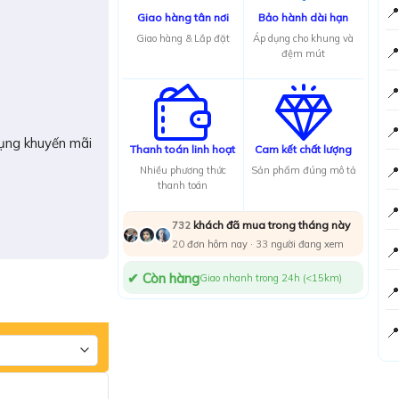

Giao hàng tân nơi
Bảo hành dài hạn
Giao hàng & Lắp đặt
Áp dụng cho khung và

đệm mút


ụng khuyến mãi
Thanh toán linh hoạt
Cam kết chất lượng

Nhiều phương thức
Sản phẩm đúng mô tả
thanh toán

khách đã mua trong tháng này
732
20
đơn hôm nay ·
35
người đang xem

✔ Còn hàng
Giao nhanh trong 24h (<15km)

