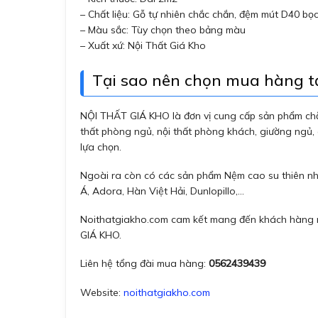
– Chất liệu: Gỗ tự nhiên chắc chắn, đệm mút D40 bọ
– Màu sắc: Tùy chọn theo bảng màu
– Xuất xứ: Nội Thất Giá Kho
Tại sao nên chọn mua hàng 
NỘI THẤT GIÁ KHO là đơn vị cung cấp sản phẩm chăm
thất phòng ngủ, nội thất phòng khách, giường ngủ
lựa chọn.
Ngoài ra còn có các sản phẩm Nệm cao su thiên nhi
Á, Adora, Hàn Việt Hải, Dunlopillo,…
Noithatgiakho.com cam kết mang đến khách hàng nh
GIÁ KHO.
Liên hệ tổng đài mua hàng:
0562439439
Website:
noithatgiakho.com