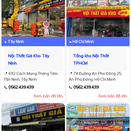
● Tây Ninh
● Hồ Chí Minh
Nội Thất Giá Kho Tây
Tổng kho Nội Thất
Ninh
TPHCM
📍 692 Cách Mạng Tháng Tám,
📍 74 Đường An Phú Đông 25,
Tân Ninh, Tây Ninh
An Phú Đông, Hồ Chí Minh
0562.439.439
0562.439.439
📞
📞
Xem bản đồ lớn
Xem bản đồ lớn