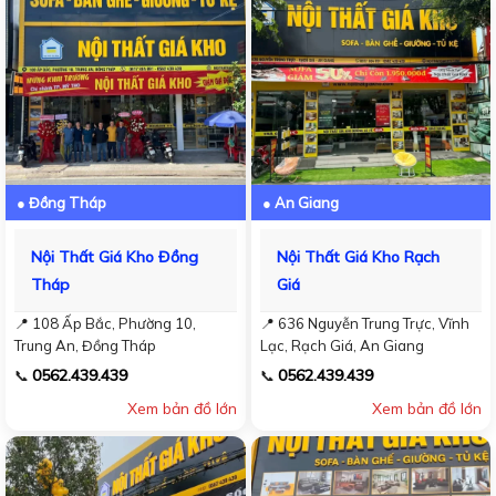
● Đồng Tháp
● An Giang
Nội Thất Giá Kho Đồng
Nội Thất Giá Kho Rạch
Tháp
Giá
📍 108 Ấp Bắc, Phường 10,
📍 636 Nguyễn Trung Trực, Vĩnh
Trung An, Đồng Tháp
Lạc, Rạch Giá, An Giang
0562.439.439
0562.439.439
📞
📞
Xem bản đồ lớn
Xem bản đồ lớn