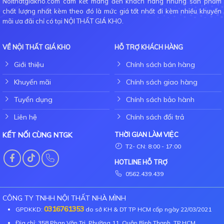
Noithatgiakho.com cam kết mang đến khách hàng những sản phẩm
chất lượng nhất kèm theo đó là mức giá tốt nhất đi kèm nhiều khuyến
mãi ưa đãi chỉ có tại NỘI THẤT GIÁ KHO.
VỀ NỘI THẤT GIÁ KHO
HỖ TRỢ KHÁCH HÀNG
Giới thiệu
Chính sách bán hàng
Khuyến mãi
Chính sách giao hàng
Tuyển dụng
Chính sách bảo hành
Liên hệ
Chính sách đổi trả
KẾT NỐI CÙNG NTGK
THỜI GIAN LÀM VIỆC
T2- CN: 8:00 - 17:00
HOTLINE HỖ TRỢ
0562.439.439
CÔNG TY TNHH NỘI THẤT NHÀ MÌNH
0316761353
GPDKKD:
do sở KH & DT TP HCM cấp ngày 22/03/2021
Địa chỉ: 358 Phan Văn Trị, Phường 11, Quận Bình Thạnh, TP.HCM