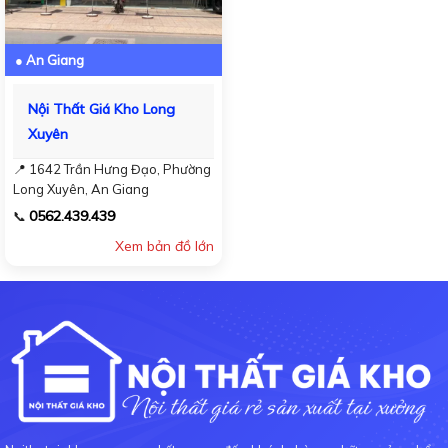
● An Giang
Nội Thất Giá Kho Long
Xuyên
📍 1642 Trần Hưng Đạo, Phường
Long Xuyên, An Giang
0562.439.439
📞
Xem bản đồ lớn