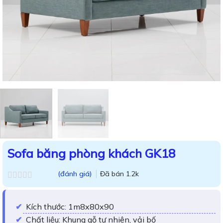
Sofa băng phòng khách GK18
(đánh giá)
Đã bán
1.2k
Được
xếp
hạng
Kích thước: 1m8x80x90
0.0
5
Chất liệu: Khung gỗ tự nhiên, vải bố