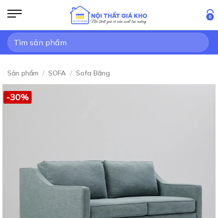
Bỏ
qua
0
nội
Tìm
dung
kiếm:
Sản phẩm
/
SOFA
/
Sofa Băng
-30%