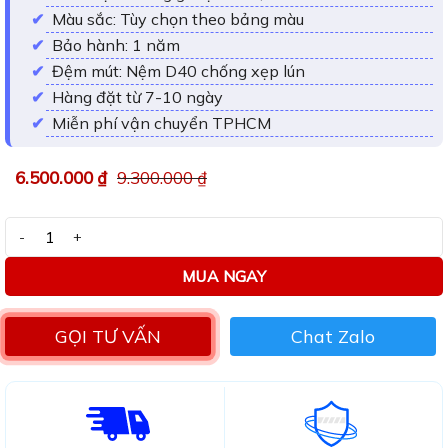
sao
Màu sắc: Tùy chọn theo bảng màu
Bảo hành: 1 năm
Đệm mút: Nệm D40 chống xẹp lún
Hàng đặt từ 7-10 ngày
Miễn phí vận chuyển TPHCM
6.500.000
₫
9.300.000
₫
Sofa băng phòng khách GK18 số lượng
MUA NGAY
GỌI TƯ VẤN
Chat Zalo