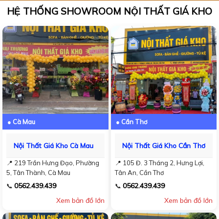
HỆ THỐNG SHOWROOM NỘI THẤT GIÁ KHO
● Cà Mau
● Cần Thơ
Nội Thất Giá Kho Cà Mau
Nội Thất Giá Kho Cần Thơ
📍 219 Trần Hưng Đạo, Phường
📍 105 Đ. 3 Tháng 2, Hưng Lợi,
5, Tân Thành, Cà Mau
Tân An, Cần Thơ
0562.439.439
0562.439.439
📞
📞
Xem bản đồ lớn
Xem bản đồ lớn