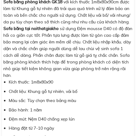
Sofa băng phòng khách GK18
với kích thước 1m8x80x90cm được
làm từ Khung gỗ tự nhiên đã trải qua quá trình xử lý đảm bảo an
toàn và bền chắc cho người sử dụng. Chất liệu vải bố/ vải nhung/
da pu tùy chọn theo sở thích cũng như nhu cầu của khách hàng.
Sofa băng tại noithatgiakho
sử dụng Đệm mousse D40 có độ đàn
hồi co giãn cực tốt. Phần tựa lưng được làm từ gòn cao cấp đảm
bảo mang lại cảm giác êm mềm dễ chịu. Chất liệu nhập khẩu, dày
dặn và chắc chắn giúp người dùng dễ lau chùi vệ sinh sofa 1
cách dễ dàng. Phần chân được làm từ gỗ giá tỵ chắc chắn. Sofa
băng phòng khách thích hợp để trong phòng khách có diện tích
nhỏ giúp tiết kiệm không gian vừa giúp phòng trở nên rộng rãi
hơn.
Kích thước: 1m8x80x90
Chất liệu: Khung gỗ tự nhiên, vải bố
Màu sắc: Tùy chọn theo bảng màu
Bảo hành: 1 năm
Đệm mút: Nệm D40 chống xẹp lún
Hàng đặt từ 7-10 ngày