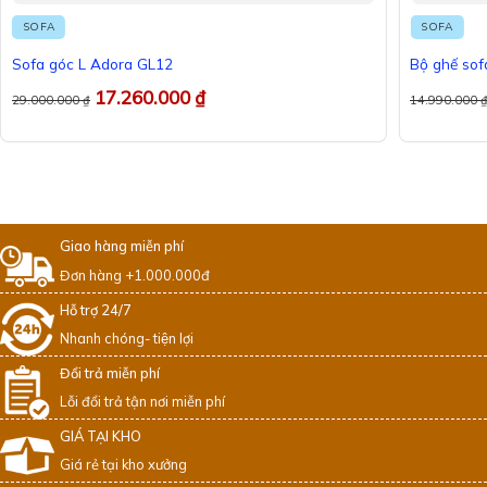
SOFA
SOFA
Sofa góc L Adora GL12
Bộ ghế sof
17.260.000
₫
29.000.000
₫
14.990.000
Giao hàng miễn phí
Đơn hàng +1.000.000đ
Hỗ trợ 24/7
Nhanh chóng- tiện lợi
Đổi trả miễn phí
Lỗi đổi trả tận nơi miễn phí
GIÁ TẠI KHO
Giá rẻ tại kho xưởng