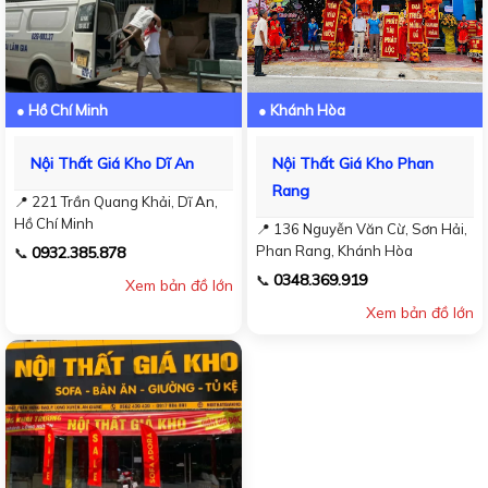
● Hồ Chí Minh
● Khánh Hòa
Nội Thất Giá Kho Dĩ An
Nội Thất Giá Kho Phan
Rang
📍 221 Trần Quang Khải, Dĩ An,
Hồ Chí Minh
📍 136 Nguyễn Văn Cừ, Sơn Hải,
Phan Rang, Khánh Hòa
0932.385.878
📞
0348.369.919
📞
Xem bản đồ lớn
Xem bản đồ lớn