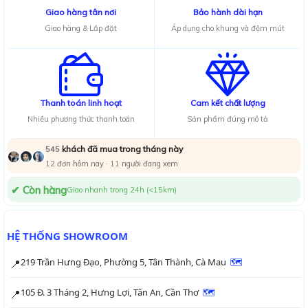
Giao hàng tân nơi
Bảo hành dài hạn
Giao hàng & Lắp đặt
Áp dụng cho khung và đệm mút
Thanh toán linh hoạt
Cam kết chất lượng
Nhiều phương thức thanh toán
Sản phẩm đúng mô tả
khách đã mua trong tháng này
545
12
đơn hôm nay ·
12
người đang xem
✔ Còn hàng
Giao nhanh trong 24h (<15km)
HỆ THỐNG SHOWROOM
219 Trần Hưng Đạo, Phường 5, Tân Thành, Cà Mau
🗺
📍
105 Đ. 3 Tháng 2, Hưng Lợi, Tân An, Cần Thơ
🗺
📍