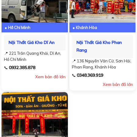
● Hồ Chí Minh
● Khánh Hòa
Nội Thất Giá Kho Dĩ An
Nội Thất Giá Kho Phan
Rang
📍 221 Trần Quang Khải, Dĩ An,
Hồ Chí Minh
📍 136 Nguyễn Văn Cừ, Sơn Hải,
Phan Rang, Khánh Hòa
0932.385.878
📞
0348.369.919
📞
Xem bản đồ lớn
Xem bản đồ lớn