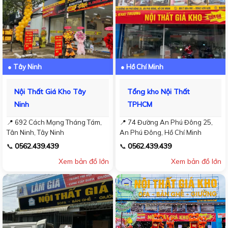
● Tây Ninh
● Hồ Chí Minh
Nội Thất Giá Kho Tây
Tổng kho Nội Thất
Ninh
TPHCM
📍 692 Cách Mạng Tháng Tám,
📍 74 Đường An Phú Đông 25,
Tân Ninh, Tây Ninh
An Phú Đông, Hồ Chí Minh
0562.439.439
0562.439.439
📞
📞
Xem bản đồ lớn
Xem bản đồ lớn