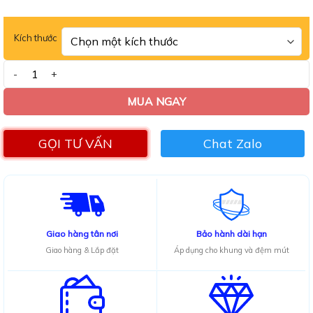
0.0
5
sao
Kích thước
Sofa góc chữ L bọc da Adora cao cấp TL03 số lượng
MUA NGAY
GỌI TƯ VẤN
Chat Zalo
Giao hàng tân nơi
Bảo hành dài hạn
Giao hàng & Lắp đặt
Áp dụng cho khung và đệm mút