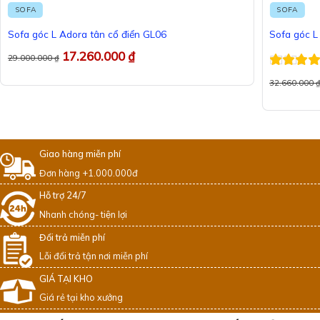
SOFA
SOFA
Sofa góc L Adora tân cổ điển GL06
Sofa góc 
17.260.000
₫
29.000.000
₫
Được xếp
32.660.000
hạng
5
5 
Giao hàng miễn phí
Đơn hàng +1.000.000đ
Hỗ trợ 24/7
Nhanh chóng- tiện lợi
Đổi trả miễn phí
Lỗi đổi trả tận nơi miễn phí
GIÁ TẠI KHO
Giá rẻ tại kho xưởng