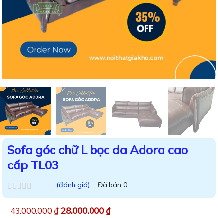
Sofa góc chữ L bọc da Adora cao
cấp TL03
(đánh giá)
Đã bán
0
Được
xếp
43.000.000
₫
28.000.000
₫
hạng