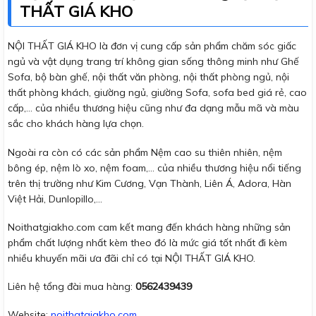
THẤT GIÁ KHO
NỘI THẤT GIÁ KHO là đơn vị cung cấp sản phẩm chăm sóc giấc
ngủ và vật dụng trang trí không gian sống thông minh như Ghế
Sofa, bộ bàn ghế, nội thất văn phòng, nội thất phòng ngủ, nội
thất phòng khách, giường ngủ, giường Sofa, sofa bed giá rẻ, cao
cấp,… của nhiều thương hiệu cũng như đa dạng mẫu mã và màu
sắc cho khách hàng lựa chọn.
Ngoài ra còn có các sản phẩm Nệm cao su thiên nhiên, nệm
bông ép, nệm lò xo, nệm foam,… của nhiều thương hiệu nổi tiếng
trên thị trường như Kim Cương, Vạn Thành, Liên Á, Adora, Hàn
Việt Hải, Dunlopillo,…
Noithatgiakho.com cam kết mang đến khách hàng những sản
phẩm chất lượng nhất kèm theo đó là mức giá tốt nhất đi kèm
nhiều khuyến mãi ưa đãi chỉ có tại NỘI THẤT GIÁ KHO.
Liên hệ tổng đài mua hàng:
0562439439
Website:
noithatgiakho.com