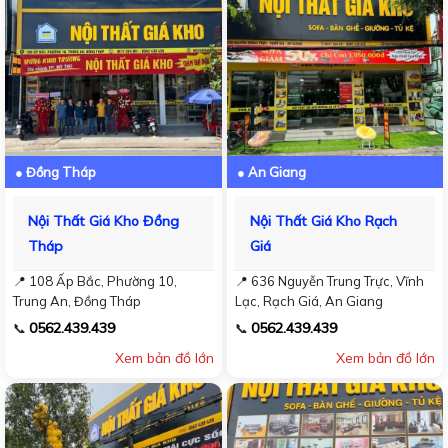
● Đồng Tháp
● An Giang
Nội Thất Giá Kho Đồng
Nội Thất Giá Kho Rạch
Tháp
Giá
📍 108 Ấp Bắc, Phường 10,
📍 636 Nguyễn Trung Trực, Vĩnh
Trung An, Đồng Tháp
Lạc, Rạch Giá, An Giang
0562.439.439
0562.439.439
📞
📞
Xem bản đồ lớn
Xem bản đồ lớn