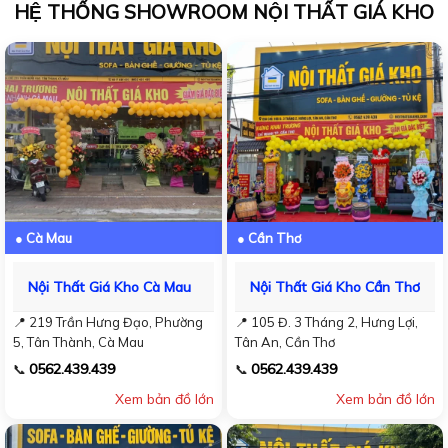
HỆ THỐNG SHOWROOM NỘI THẤT GIÁ KHO
● Cà Mau
● Cần Thơ
Nội Thất Giá Kho Cà Mau
Nội Thất Giá Kho Cần Thơ
📍 219 Trần Hưng Đạo, Phường
📍 105 Đ. 3 Tháng 2, Hưng Lợi,
5, Tân Thành, Cà Mau
Tân An, Cần Thơ
0562.439.439
0562.439.439
📞
📞
Xem bản đồ lớn
Xem bản đồ lớn