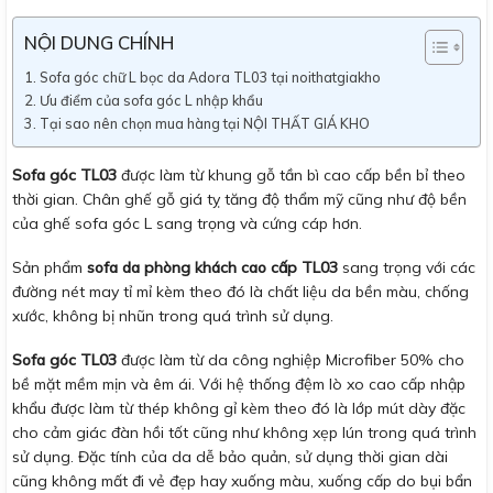
NỘI DUNG CHÍNH
Sofa góc chữ L bọc da Adora TL03 tại noithatgiakho
Ưu điểm của sofa góc L nhập khẩu
Tại sao nên chọn mua hàng tại NỘI THẤT GIÁ KHO
Sofa góc TL03
được làm từ khung gỗ tần bì cao cấp bền bỉ theo
thời gian. Chân ghế gỗ giá tỵ tăng độ thẩm mỹ cũng như độ bền
của ghế sofa góc L sang trọng và cứng cáp hơn.
Sản phẩm
sofa da phòng khách cao cấp TL03
sang trọng với các
đường nét may tỉ mỉ kèm theo đó là chất liệu da bền màu, chống
xước, không bị nhũn trong quá trình sử dụng.
Sofa góc TL03
được làm từ da công nghiệp Microfiber 50% cho
bề mặt mềm mịn và êm ái. Với hệ thống đệm lò xo cao cấp nhập
khẩu được làm từ thép không gỉ kèm theo đó là lớp mút dày đặc
cho cảm giác đàn hồi tốt cũng như không xẹp lún trong quá trình
sử dụng. Đặc tính của da dễ bảo quản, sử dụng thời gian dài
cũng không mất đi vẻ đẹp hay xuống màu, xuống cấp do bụi bẩn