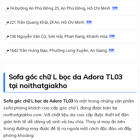
74 Đường An Phú Đông 25, An Phú Đông, Hồ Chí Minh
🗺
📍
221 Trần Quang Khải, Dĩ An, Hồ Chí Minh
🗺
📍
136 Nguyễn Văn Cừ, Sơn Hải, Phan Rang, Khánh Hòa
🗺
📍
1642 Trần Hưng Đạo, Phường Long Xuyên, An Giang
🗺
📍
Sofa góc chữ L bọc da Adora TL03
tại noithatgiakho
Sofa góc chữ L bọc da Adora TL03
là một trong những sản phẩm
sofa phòng khách cao cấp góc chữ L đang được bán tại
noithatgiakho.com. Với chất liệu da cao cấp được thiết kế đơn
giản tinh tế dễ dàng vệ sinh và lau chùi. Thay vì may ẩn bên
trong đường may được để lộ ra ngoài một cách độc đáo và đầy
phóng khoáng.