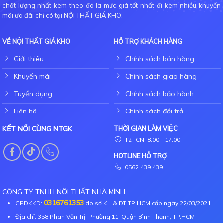
chất lượng nhất kèm theo đó là mức giá tốt nhất đi kèm nhiều khuyến
mãi ưa đãi chỉ có tại NỘI THẤT GIÁ KHO.
VỀ NỘI THẤT GIÁ KHO
HỖ TRỢ KHÁCH HÀNG
Giới thiệu
Chính sách bán hàng
Khuyến mãi
Chính sách giao hàng
Tuyển dụng
Chính sách bảo hành
Liên hệ
Chính sách đổi trả
KẾT NỐI CÙNG NTGK
THỜI GIAN LÀM VIỆC
T2- CN: 8:00 - 17:00
HOTLINE HỖ TRỢ
0562.439.439
CÔNG TY TNHH NỘI THẤT NHÀ MÌNH
0316761353
GPDKKD:
do sở KH & DT TP HCM cấp ngày 22/03/2021
Địa chỉ: 358 Phan Văn Trị, Phường 11, Quận Bình Thạnh, TP.HCM