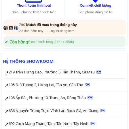
Thanh toán linh hoạt
Cam kết chất lượng
Nhiều phương thức thanh toán
Sản phẩm đúng mô tả
khách đã mua trong tháng này
780
22
đơn hôm nay ·
14
người đang xem
✔ Còn hàng
Giao nhanh trong 24h (<15km)
HỆ THỐNG SHOWROOM
219 Trần Hưng Đạo, Phường 5, Tân Thành, Cà Mau
🗺
📍
105 Đ. 3 Tháng 2, Hưng Lợi, Tân An, Cần Thơ
🗺
📍
108 Ấp Bắc, Phường 10, Trung An, Đồng Tháp
🗺
📍
636 Nguyễn Trung Trực, Vĩnh Lạc, Rạch Giá, An Giang
🗺
📍
692 Cách Mạng Tháng Tám, Tân Ninh, Tây Ninh
🗺
📍