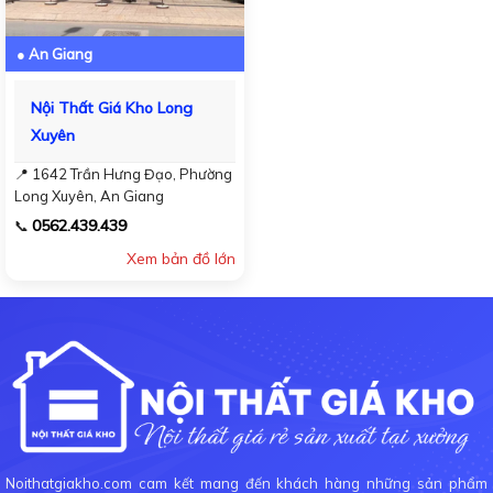
● An Giang
Nội Thất Giá Kho Long
Xuyên
📍 1642 Trần Hưng Đạo, Phường
Long Xuyên, An Giang
0562.439.439
📞
Xem bản đồ lớn
Noithatgiakho.com cam kết mang đến khách hàng những sản phẩm