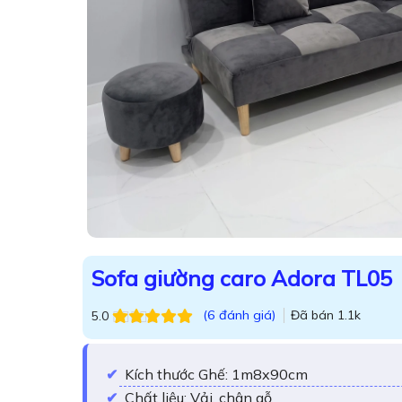
Sofa giường caro Adora TL05
(
6
đánh giá)
Đã bán
1.1k
5.0
5.0
6
trên 5
dựa trên
đánh
giá
Kích thước Ghế: 1m8x90cm
Chất liệu: Vải, chân gỗ