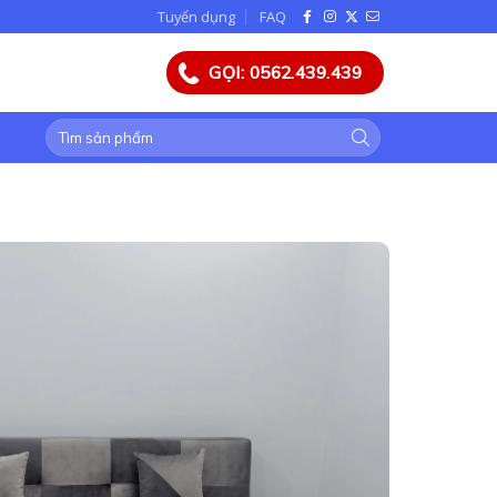
Tuyển dụng
FAQ
GỌI: 0562.439.439
Tìm
kiếm: