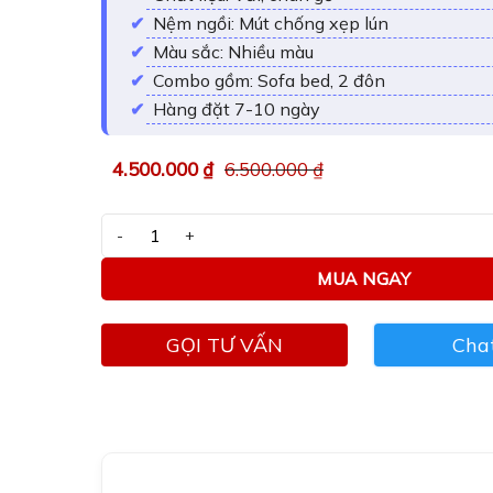
Nệm ngồi: Mút chống xẹp lún
Màu sắc: Nhiều màu
Combo gồm: Sofa bed, 2 đôn
Hàng đặt 7-10 ngày
4.500.000
₫
6.500.000
₫
Sofa giường caro Adora TL05 số lượng
MUA NGAY
GỌI TƯ VẤN
Chat