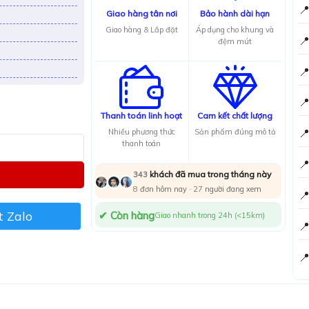

Giao hàng tân nơi
Bảo hành dài hạn
Giao hàng & Lắp đặt
Áp dụng cho khung và

đệm mút


Thanh toán linh hoạt
Cam kết chất lượng

Nhiều phương thức
Sản phẩm đúng mô tả
thanh toán

khách đã mua trong tháng này
343
8
đơn hôm nay ·
25
người đang xem

 Zalo
✔ Còn hàng
Giao nhanh trong 24h (<15km)

