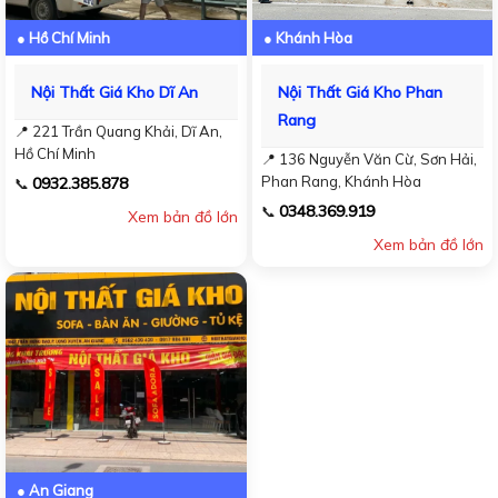
● Hồ Chí Minh
● Khánh Hòa
Nội Thất Giá Kho Dĩ An
Nội Thất Giá Kho Phan
Rang
📍 221 Trần Quang Khải, Dĩ An,
Hồ Chí Minh
📍 136 Nguyễn Văn Cừ, Sơn Hải,
Phan Rang, Khánh Hòa
0932.385.878
📞
0348.369.919
📞
Xem bản đồ lớn
Xem bản đồ lớn
● An Giang