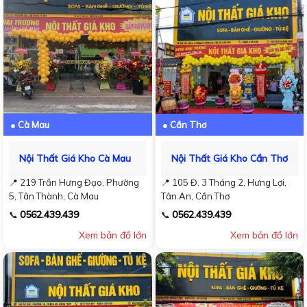
● Cà Mau
● Cần Thơ
Nội Thất Giá Kho Cà Mau
Nội Thất Giá Kho Cần Thơ
📍 219 Trần Hưng Đạo, Phường
📍 105 Đ. 3 Tháng 2, Hưng Lợi,
5, Tân Thành, Cà Mau
Tân An, Cần Thơ
0562.439.439
0562.439.439
📞
📞
Xem bản đồ lớn
Xem bản đồ lớn