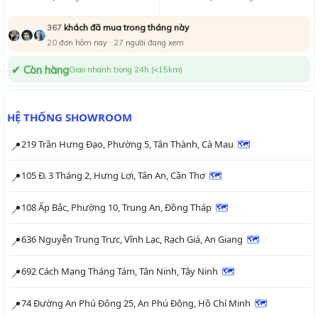
khách đã mua trong tháng này
367
20
đơn hôm nay ·
29
người đang xem
✔ Còn hàng
Giao nhanh trong 24h (<15km)
HỆ THỐNG SHOWROOM
219 Trần Hưng Đạo, Phường 5, Tân Thành, Cà Mau
🗺
📍
105 Đ. 3 Tháng 2, Hưng Lợi, Tân An, Cần Thơ
🗺
📍
108 Ấp Bắc, Phường 10, Trung An, Đồng Tháp
🗺
📍
636 Nguyễn Trung Trực, Vĩnh Lạc, Rạch Giá, An Giang
🗺
📍
692 Cách Mạng Tháng Tám, Tân Ninh, Tây Ninh
🗺
📍
74 Đường An Phú Đông 25, An Phú Đông, Hồ Chí Minh
🗺
📍