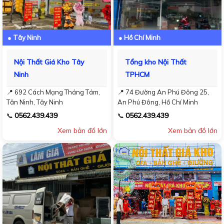
● Tây Ninh
● Hồ Chí Minh
Nội Thất Giá Kho Tây
Tổng kho Nội Thất
Ninh
TPHCM
📍 692 Cách Mạng Tháng Tám,
📍 74 Đường An Phú Đông 25,
Tân Ninh, Tây Ninh
An Phú Đông, Hồ Chí Minh
0562.439.439
0562.439.439
📞
📞
Xem bản đồ lớn
Xem bản đồ lớn