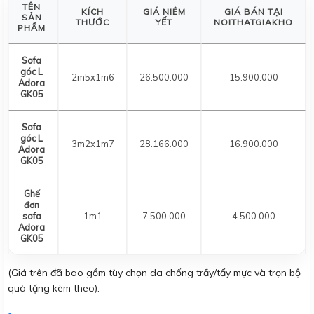
TÊN
KÍCH
GIÁ NIÊM
GIÁ BÁN TẠI
SẢN
THƯỚC
YẾT
NOITHATGIAKHO
PHẨM
Sofa
góc L
2m5x1m6
26.500.000
15.900.000
Adora
GK05
Sofa
góc L
3m2x1m7
28.166.000
16.900.000
Adora
GK05
Ghế
đơn
sofa
1m1
7.500.000
4.500.000
Adora
GK05
(Giá trên đã bao gồm tùy chọn da chống trầy/tẩy mực và trọn bộ
quà tặng kèm theo).