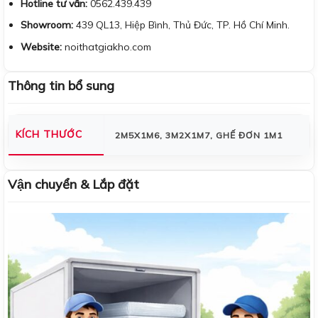
Hotline tư vấn:
0562.439.439
Showroom:
439 QL13, Hiệp Bình, Thủ Đức, TP. Hồ Chí Minh.
Website:
noithatgiakho.com
Thông tin bổ sung
KÍCH THƯỚC
2M5X1M6, 3M2X1M7, GHẾ ĐƠN 1M1
Vận chuyển & Lắp đặt