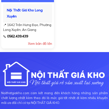
Nội Thất Giá Kho Long
Xuyên
📍 1642 Trần Hưng Đạo, Phường
Long Xuyên, An Giang
0562.439.439
📞
Xem bản đồ lớn
Noithatgiakho.com cam kết mang đến khách hàng những sản phẩm
chất lượng nhất kèm theo đó là mức giá tốt nhất đi kèm nhiều khuyến
mãi ưa đãi chỉ có tại NỘI THẤT GIÁ KHO.