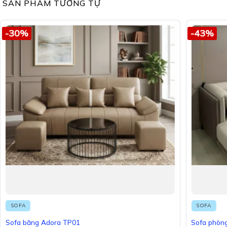
SẢN PHẨM TƯƠNG TỰ
-30%
-43%
SOFA
SOFA
Sofa băng Adora TP01
Sofa phòn