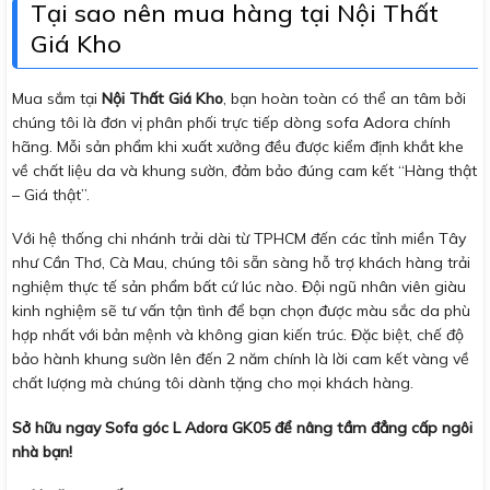
Tại sao nên mua hàng tại Nội Thất
Giá Kho
Mua sắm tại
Nội Thất Giá Kho
, bạn hoàn toàn có thể an tâm bởi
chúng tôi là đơn vị phân phối trực tiếp dòng sofa Adora chính
hãng. Mỗi sản phẩm khi xuất xưởng đều được kiểm định khắt khe
về chất liệu da và khung sườn, đảm bảo đúng cam kết “Hàng thật
– Giá thật”.
Với hệ thống chi nhánh trải dài từ TPHCM đến các tỉnh miền Tây
như Cần Thơ, Cà Mau, chúng tôi sẵn sàng hỗ trợ khách hàng trải
nghiệm thực tế sản phẩm bất cứ lúc nào. Đội ngũ nhân viên giàu
kinh nghiệm sẽ tư vấn tận tình để bạn chọn được màu sắc da phù
hợp nhất với bản mệnh và không gian kiến trúc. Đặc biệt, chế độ
bảo hành khung sườn lên đến 2 năm chính là lời cam kết vàng về
chất lượng mà chúng tôi dành tặng cho mọi khách hàng.
Sở hữu ngay Sofa góc L Adora GK05 để nâng tầm đẳng cấp ngôi
nhà bạn!