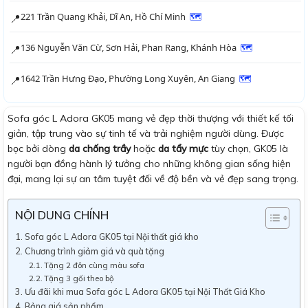
221 Trần Quang Khải, Dĩ An, Hồ Chí Minh
🗺
📍
136 Nguyễn Văn Cừ, Sơn Hải, Phan Rang, Khánh Hòa
🗺
📍
1642 Trần Hưng Đạo, Phường Long Xuyên, An Giang
🗺
📍
Sofa góc L Adora GK05 mang vẻ đẹp thời thượng với thiết kế tối
giản, tập trung vào sự tinh tế và trải nghiệm người dùng. Được
bọc bởi dòng
da chống trầy
hoặc
da tẩy mực
tùy chọn, GK05 là
người bạn đồng hành lý tưởng cho những không gian sống hiện
đại, mang lại sự an tâm tuyệt đối về độ bền và vẻ đẹp sang trọng.
NỘI DUNG CHÍNH
Sofa góc L Adora GK05 tại Nội thất giá kho
Chương trình giảm giá và quà tặng
Tặng 2 đôn cùng màu sofa
Tặng 3 gối theo bộ
Ưu đãi khi mua Sofa góc L Adora GK05 tại Nội Thất Giá Kho
Bảng giá sản phẩm