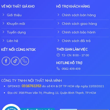
VỀ NỘI THẤT GIÁ KHO
HỖ TRỢ KHÁCH HÀNG
Giới thiệu
Chính sách bán hàng
Khuyến mãi
Chính sách giao hàng
Tuyển dụng
Chính sách bảo hành
Liên hệ
Chính sách đổi trả
KẾT NỐI CÙNG NTGK
THỜI GIAN LÀM VIỆC
T2- CN: 8:00 - 17:00
HOTLINE HỖ TRỢ
0562.439.439
CÔNG TY TNHH NỘI THẤT NHÀ MÌNH
0316761353
GPDKKD:
do sở KH & DT TP HCM cấp ngày 22/03/2021
Địa chỉ: 358 Phan Văn Trị, Phường 11, Quận Bình Thạnh, TP.HCM