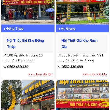
● Đồng Tháp
● An Giang
Nội Thất Giá Kho Đồng
Nội Thất Giá Kho Rạch
Tháp
Giá
📍 108 Ấp Bắc, Phường 10,
📍 636 Nguyễn Trung Trực, Vĩnh
Trung An, Đồng Tháp
Lạc, Rạch Giá, An Giang
0562.439.439
0562.439.439
📞
📞
Xem bản đồ lớn
Xem bản đồ lớn