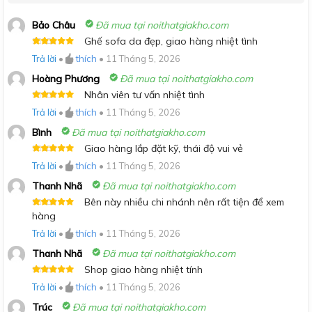
Bảo Châu
Đã mua tại noithatgiakho.com
Ghế sofa da đẹp, giao hàng nhiệt tình
Được xếp
Trả lời
•
thích
•
11 Tháng 5, 2026
hạng
5
5
sao
Hoàng Phương
Đã mua tại noithatgiakho.com
Nhân viên tư vấn nhiệt tình
Được xếp
Trả lời
•
thích
•
11 Tháng 5, 2026
hạng
5
5
sao
Bình
Đã mua tại noithatgiakho.com
Giao hàng lắp đặt kỹ, thái độ vui vẻ
Được xếp
Trả lời
•
thích
•
11 Tháng 5, 2026
hạng
5
5
sao
Thanh Nhã
Đã mua tại noithatgiakho.com
Bên này nhiều chi nhánh nên rất tiện để xem
Được xếp
hàng
hạng
5
5
sao
Trả lời
•
thích
•
11 Tháng 5, 2026
Thanh Nhã
Đã mua tại noithatgiakho.com
Shop giao hàng nhiệt tính
Được xếp
Trả lời
•
thích
•
11 Tháng 5, 2026
hạng
5
5
sao
Trúc
Đã mua tại noithatgiakho.com