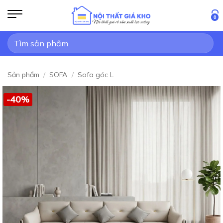
Bỏ
qua
0
nội
Tìm
dung
kiếm:
Sản phẩm
/
SOFA
/
Sofa góc L
-40%