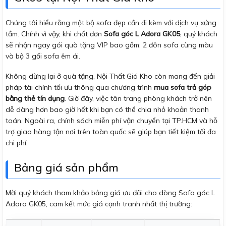
Chúng tôi hiểu rằng một bộ sofa đẹp cần đi kèm với dịch vụ xứng
tầm. Chính vì vậy, khi chốt đơn
Sofa góc L Adora GK05
, quý khách
sẽ nhận ngay gói quà tặng VIP bao gồm: 2 đôn sofa cùng màu
và bộ 3 gối sofa êm ái.
Không dừng lại ở quà tặng, Nội Thất Giá Kho còn mang đến giải
pháp tài chính tối ưu thông qua chương trình
mua sofa trả góp
bằng thẻ tín dụng
. Giờ đây, việc tân trang phòng khách trở nên
dễ dàng hơn bao giờ hết khi bạn có thể chia nhỏ khoản thanh
toán. Ngoài ra, chính sách miễn phí vận chuyển tại TP.HCM và hỗ
trợ giao hàng tận nơi trên toàn quốc sẽ giúp bạn tiết kiệm tối đa
chi phí.
Bảng giá sản phẩm
Mời quý khách tham khảo bảng giá ưu đãi cho dòng Sofa góc L
Adora GK05, cam kết mức giá cạnh tranh nhất thị trường: