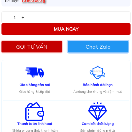
Tiết kiệm:
10.600.000
₫
Sofa góc L Adora GK05 số lượng
MUA NGAY
GỌI TƯ VẤN
Chat Zalo
Giao hàng tân nơi
Bảo hành dài hạn
Giao hàng & Lắp đặt
Áp dụng cho khung và đệm mút
Thanh toán linh hoạt
Cam kết chất lượng
Nhiều phương thức thanh toán
Sản phẩm đúng mô tả