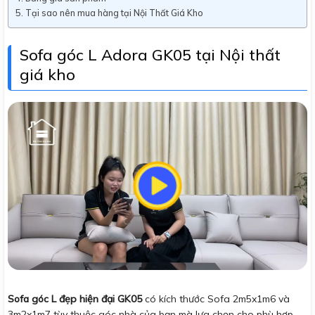
Tại sao nên mua hàng tại Nội Thất Giá Kho
Sofa góc L Adora GK05 tại Nội thất
giá kho
Sofa góc L đẹp hiện đại GK05
có kích thước Sofa 2m5x1m6 và
3m2x1m7 tùy thuộc góc nhà của bạn mà lựa chọn cho phù hợp.