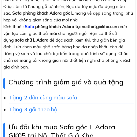
Được làm từ Khung gỗ tự nhiên, Bọc da tẩy mực đa dạng màu
sắc.
Sofa phòng khách Adora góc L
mang vẻ đẹp sang trọng, phù
hợp với không gian sống của mọi nhà.
Kích thước
Sofa
phòng khách Adora tại noithatgiakho.com
vừa
vặn tạo cảm giác thoải mái cho người ngồi. Bạn có thể sử
dụng
sofa chữ L Adora
để đọc sách, xem tivi, thư giãn bên gia
đình. Lựa chọn mẫu ghế sofa băng bọc da nhập khẩu còn dễ
dàng vệ sinh và lau chùi bụi bẩn trong quá trình sử dụng. Chắc
chắn sẽ mang tới không gian nội thất tiện nghi cho phòng khách
gia đình bạn.
Chương trình giảm giá và quà tặng
Tặng 2 đôn cùng màu sofa
Tặng 3 gối theo bộ
Ưu đãi khi mua Sofa góc L Adora
GK05 tại Nội Thất Giá Kho