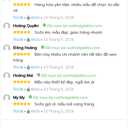
Hàng hóa yên tâm, nhiều mẫu để chọn, tư vấn
Được xếp
ok
hạng
5
5
sao
Trả lời
•
thích
•
10 Tháng 5, 2026
Hoàng Quyên
Đã mua tại noithatgiakho.com
Sofa êm, mẫu đẹp, giao hàng nhanh
Được xếp
Trả lời
•
thích
•
10 Tháng 5, 2026
hạng
5
5
sao
Đông Hoàng
Đã mua tại noithatgiakho.com
Bên này nhiều chi nhánh nên rất tiện để xem
Được xếp
hàng
hạng
5
5
sao
Trả lời
•
thích
•
10 Tháng 5, 2026
Hoàng Mai
Đã mua tại noithatgiakho.com
Mẫu này thiết kế đẹp, ngồi êm ái
Được xếp
Trả lời
•
thích
•
10 Tháng 5, 2026
hạng
5
5
sao
My My
Đã mua tại noithatgiakho.com
Sofa giá rẻ, mẫu mã sang trọng
Được xếp
Trả lời
•
thích
•
10 Tháng 5, 2026
hạng
5
5
sao