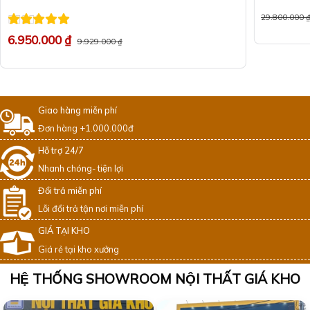
29.800.000
Được xếp
6.950.000
₫
9.929.000
₫
hạng
5
5 sao
Giao hàng miễn phí
Đơn hàng +1.000.000đ
Hỗ trợ 24/7
Nhanh chóng- tiện lợi
Đổi trả miễn phí
Lỗi đổi trả tận nơi miễn phí
GIÁ TẠI KHO
Giá rẻ tại kho xưởng
HỆ THỐNG SHOWROOM NỘI THẤT GIÁ KHO