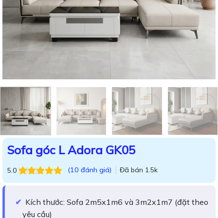
Sofa góc L Adora GK05
(
10
đánh giá)
Đã bán
1.5k
5.0
5.0
10
trên 5
dựa trên
đánh
giá
Kích thước: Sofa 2m5x1m6 và 3m2x1m7 (đặt theo
yêu cầu)