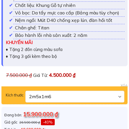
Chất liệu: Khung Gỗ tự nhiên
Vỏ bọc: Da tẩy mực cao cấp (Bảng màu tùy chọn)
Nệm ngồi: Mút D40 chống xẹp lún, đàn hồi tốt
Chân ghế: Titan
Bảo hành lỗi nhà sản xuất: 2 năm
KHUYẾN MÃI
♦ Tặng 2 đôn cùng màu sofa
♦ Tặng 3 gối kèm theo bộ
7.500.000
₫
4.500.000
₫
Giá Từ:
XÓA
Kích thước
15.900.000
₫
Đang bán:
Giá gốc
-40%
26.500.000
₫