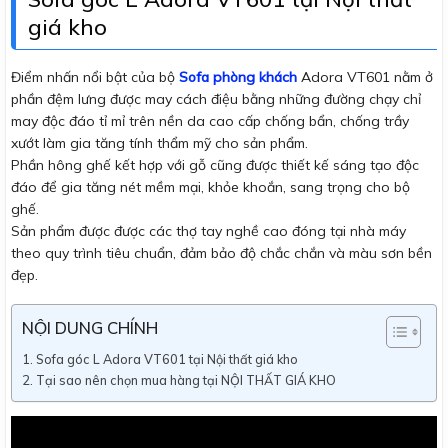
giá kho
Điểm nhấn nổi bật của bộ
Sofa phòng khách
Adora VT601 nằm ở
phần đệm lưng được may cách điệu bằng những đường chạy chỉ
may độc đáo tỉ mỉ trên nền da cao cấp chống bẩn, chống trầy
xướt làm gia tăng tính thẩm mỹ cho sản phẩm.
Phần hông ghế kết hợp với gỗ cũng được thiết kế sáng tạo độc
đáo để gia tăng nét mềm mại, khỏe khoắn, sang trọng cho bộ
ghế.
Sản phẩm được được các thợ tay nghề cao đóng tại nhà máy
theo quy trình tiêu chuẩn, đảm bảo độ chắc chắn và màu sơn bền
đẹp.
NỘI DUNG CHÍNH
Sofa góc L Adora VT601 tại Nội thất giá kho
Tại sao nên chọn mua hàng tại NỘI THẤT GIÁ KHO