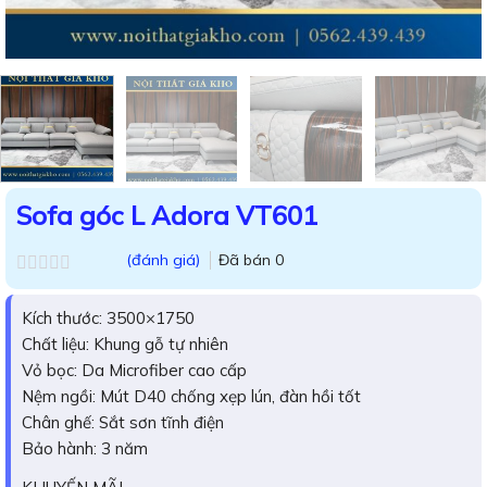
Sofa góc L Adora VT601
(đánh giá)
Đã bán
0
Được
xếp
Kích thước: 3500×1750
hạng
0.0
Chất liệu: Khung gỗ tự nhiên
5
Vỏ bọc: Da Microfiber cao cấp
sao
Nệm ngồi: Mút D40 chống xẹp lún, đàn hồi tốt
Chân ghế: Sắt sơn tĩnh điện
Bảo hành: 3 năm