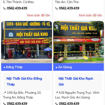
5, Tân Thành, Cà Mau
Tân An, Cần Thơ
0562.439.439
0562.439.439
📞
📞
Xem bản đồ lớn
Xem bản đồ lớn
● Đồng Tháp
● An Giang
Nội Thất Giá Kho Đồng
Nội Thất Giá Kho Rạch
Tháp
Giá
📍 108 Ấp Bắc, Phường 10,
📍 636 Nguyễn Trung Trực, Vĩnh
Trung An, Đồng Tháp
Lạc, Rạch Giá, An Giang
0562.439.439
0562.439.439
📞
📞