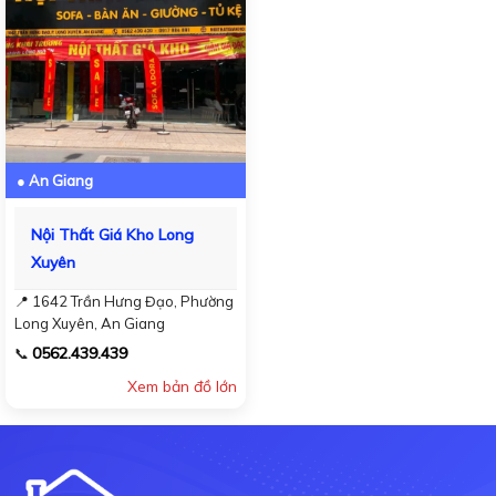
● An Giang
Nội Thất Giá Kho Long
Xuyên
📍 1642 Trần Hưng Đạo, Phường
Long Xuyên, An Giang
0562.439.439
📞
Xem bản đồ lớn