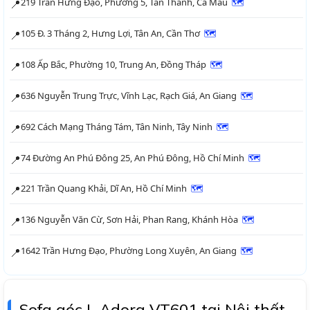
219 Trần Hưng Đạo, Phường 5, Tân Thành, Cà Mau
🗺
📍
105 Đ. 3 Tháng 2, Hưng Lợi, Tân An, Cần Thơ
🗺
📍
108 Ấp Bắc, Phường 10, Trung An, Đồng Tháp
🗺
📍
636 Nguyễn Trung Trực, Vĩnh Lạc, Rạch Giá, An Giang
🗺
📍
692 Cách Mạng Tháng Tám, Tân Ninh, Tây Ninh
🗺
📍
74 Đường An Phú Đông 25, An Phú Đông, Hồ Chí Minh
🗺
📍
221 Trần Quang Khải, Dĩ An, Hồ Chí Minh
🗺
📍
136 Nguyễn Văn Cừ, Sơn Hải, Phan Rang, Khánh Hòa
🗺
📍
1642 Trần Hưng Đạo, Phường Long Xuyên, An Giang
🗺
📍
Sofa góc L Adora VT601 tại Nội thất