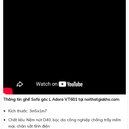
Thông tin ghế Sofa góc L Adora VT601 tại noithatgiakho.com
Kích thước: 3m5x1m7
Chất liệu: Nệm nút D40, bọc da công nghiệp chống trầy mềm
mại, chân sắt tĩnh điện