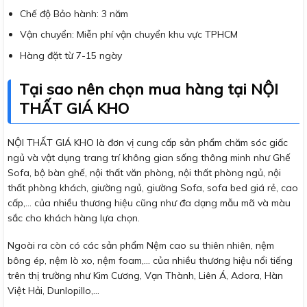
Chế độ Bảo hành: 3 năm
Vận chuyển: Miễn phí vận chuyển khu vực TPHCM
Hàng đặt từ 7-15 ngày
Tại sao nên chọn mua hàng tại NỘI
THẤT GIÁ KHO
NỘI THẤT GIÁ KHO là đơn vị cung cấp sản phẩm chăm sóc giấc
ngủ và vật dụng trang trí không gian sống thông minh như Ghế
Sofa, bộ bàn ghế, nội thất văn phòng, nội thất phòng ngủ, nội
thất phòng khách, giường ngủ, giường Sofa, sofa bed giá rẻ, cao
cấp,… của nhiều thương hiệu cũng như đa dạng mẫu mã và màu
sắc cho khách hàng lựa chọn.
Ngoài ra còn có các sản phẩm Nệm cao su thiên nhiên, nệm
bông ép, nệm lò xo, nệm foam,… của nhiều thương hiệu nổi tiếng
trên thị trường như Kim Cương, Vạn Thành, Liên Á, Adora, Hàn
Việt Hải, Dunlopillo,…