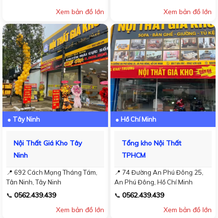
Xem bản đồ lớn
Xem bản đồ lớn
● Tây Ninh
● Hồ Chí Minh
Nội Thất Giá Kho Tây
Tổng kho Nội Thất
Ninh
TPHCM
📍 692 Cách Mạng Tháng Tám,
📍 74 Đường An Phú Đông 25,
Tân Ninh, Tây Ninh
An Phú Đông, Hồ Chí Minh
0562.439.439
0562.439.439
📞
📞
Xem bản đồ lớn
Xem bản đồ lớn