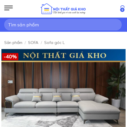
Bỏ
qua
0
nội
Tìm
dung
kiếm:
Sản phẩm
/
SOFA
/
Sofa góc L
-40%