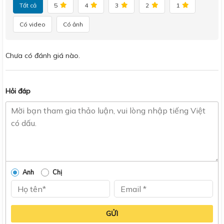
Tất cả
5
4
3
2
1
Có video
Có ảnh
Chưa có đánh giá nào.
Hỏi đáp
Anh
Chị
GỬI