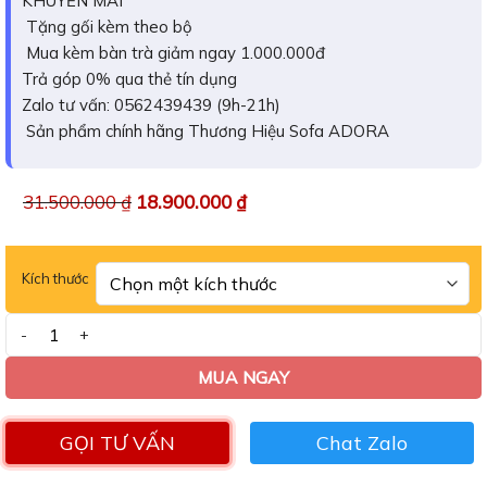
KHUYẾN MÃI
Tặng gối kèm theo bộ
Mua kèm bàn trà giảm ngay 1.000.000đ
Trả góp 0% qua thẻ tín dụng
Zalo tư vấn: 0562439439 (9h-21h)
Sản phẩm chính hãng Thương Hiệu Sofa ADORA
31.500.000
₫
18.900.000
₫
Kích thước
Sofa góc L Adora VT601 số lượng
MUA NGAY
GỌI TƯ VẤN
Chat Zalo