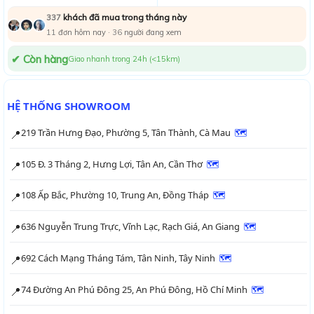
khách đã mua trong tháng này
337
11
đơn hôm nay ·
36
người đang xem
✔ Còn hàng
Giao nhanh trong 24h (<15km)
HỆ THỐNG SHOWROOM
219 Trần Hưng Đạo, Phường 5, Tân Thành, Cà Mau
🗺
📍
105 Đ. 3 Tháng 2, Hưng Lợi, Tân An, Cần Thơ
🗺
📍
108 Ấp Bắc, Phường 10, Trung An, Đồng Tháp
🗺
📍
636 Nguyễn Trung Trực, Vĩnh Lạc, Rạch Giá, An Giang
🗺
📍
692 Cách Mạng Tháng Tám, Tân Ninh, Tây Ninh
🗺
📍
74 Đường An Phú Đông 25, An Phú Đông, Hồ Chí Minh
🗺
📍