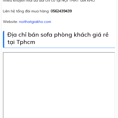
nhiều khuyến mãi ưa đãi chỉ có tại NỘI THẤT GIÁ KHO.
Liên hệ tổng đài mua hàng:
0562439439
Website:
noithatgiakho.com
Địa chỉ bán sofa phòng khách giá rẻ
tại Tphcm