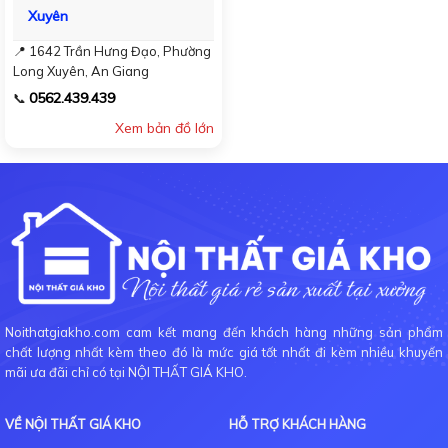
Xuyên
📍 1642 Trần Hưng Đạo, Phường
Long Xuyên, An Giang
0562.439.439
📞
Xem bản đồ lớn
Noithatgiakho.com cam kết mang đến khách hàng những sản phẩm
chất lượng nhất kèm theo đó là mức giá tốt nhất đi kèm nhiều khuyến
mãi ưa đãi chỉ có tại NỘI THẤT GIÁ KHO.
VỀ NỘI THẤT GIÁ KHO
HỖ TRỢ KHÁCH HÀNG