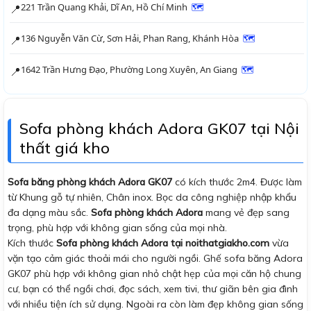
221 Trần Quang Khải, Dĩ An, Hồ Chí Minh
🗺
📍
136 Nguyễn Văn Cừ, Sơn Hải, Phan Rang, Khánh Hòa
🗺
📍
1642 Trần Hưng Đạo, Phường Long Xuyên, An Giang
🗺
📍
Sofa phòng khách Adora GK07 tại Nội
thất giá kho
Sofa băng phòng khách Adora GK07
có kích thước 2m4. Được làm
từ Khung gỗ tự nhiên, Chân inox. Bọc da công nghiệp nhập khẩu
đa dạng màu sắc.
Sofa phòng khách Adora
mang vẻ đẹp sang
trọng, phù hợp với không gian sống của mọi nhà.
Kích thước
Sofa phòng khách Adora tại noithatgiakho.com
vừa
vặn tạo cảm giác thoải mái cho người ngồi. Ghế sofa băng Adora
GK07 phù hợp với không gian nhỏ chật hẹp của mọi căn hộ chung
cư, bạn có thể ngồi chơi, đọc sách, xem tivi, thư giãn bên gia đình
với nhiều tiện ích sử dụng. Ngoài ra còn làm đẹp không gian sống