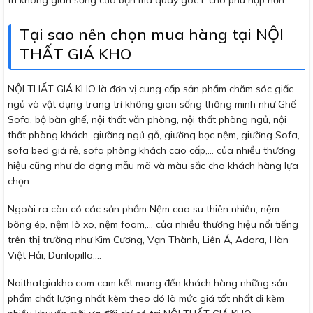
trí không gian sống của bạn mà quay góc L cho phù hợp hơn.
Tại sao nên chọn mua hàng tại NỘI
THẤT GIÁ KHO
NỘI THẤT GIÁ KHO là đơn vị cung cấp sản phẩm chăm sóc giấc
ngủ và vật dụng trang trí không gian sống thông minh như Ghế
Sofa, bộ bàn ghế, nội thất văn phòng, nội thất phòng ngủ, nội
thất phòng khách, giường ngủ gỗ, giường bọc nệm, giường Sofa,
sofa bed giá rẻ, sofa phòng khách cao cấp,… của nhiều thương
hiệu cũng như đa dạng mẫu mã và màu sắc cho khách hàng lựa
chọn.
Ngoài ra còn có các sản phẩm Nệm cao su thiên nhiên, nệm
bông ép, nệm lò xo, nệm foam,… của nhiều thương hiệu nổi tiếng
trên thị trường như Kim Cương, Vạn Thành, Liên Á, Adora, Hàn
Việt Hải, Dunlopillo,…
Noithatgiakho.com cam kết mang đến khách hàng những sản
phẩm chất lượng nhất kèm theo đó là mức giá tốt nhất đi kèm