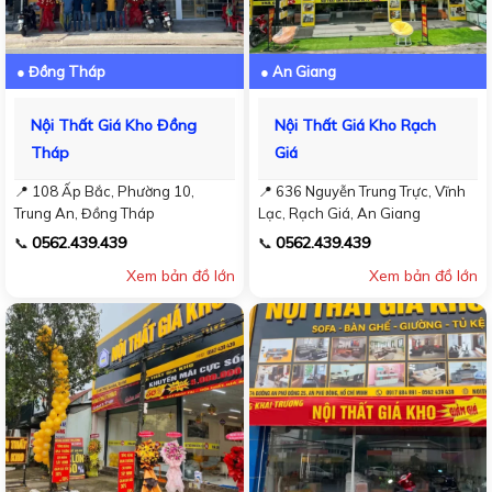
● Đồng Tháp
● An Giang
Nội Thất Giá Kho Đồng
Nội Thất Giá Kho Rạch
Tháp
Giá
📍 108 Ấp Bắc, Phường 10,
📍 636 Nguyễn Trung Trực, Vĩnh
Trung An, Đồng Tháp
Lạc, Rạch Giá, An Giang
0562.439.439
0562.439.439
📞
📞
Xem bản đồ lớn
Xem bản đồ lớn