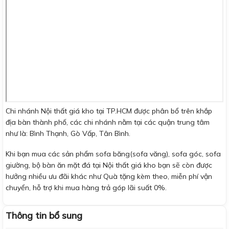
Chi nhánh Nội thất giá kho tại TP.HCM được phân bổ trên khắp
địa bàn thành phố, các chi nhánh nằm tại các quận trung tâm
như là: Bình Thạnh, Gò Vấp, Tân Bình.
Khi bạn mua các sản phẩm sofa băng(sofa văng), sofa góc, sofa
giường, bộ bàn ăn mặt đá tại Nội thất giá kho bạn sẽ còn được
hưởng nhiều ưu đãi khác như Quà tặng kèm theo, miễn phí vận
chuyển, hỗ trợ khi mua hàng trả góp lãi suất 0%.
Thông tin bổ sung