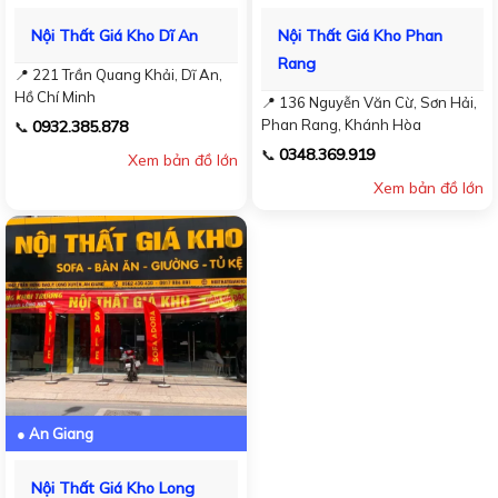
Nội Thất Giá Kho Dĩ An
Nội Thất Giá Kho Phan
Rang
📍 221 Trần Quang Khải, Dĩ An,
Hồ Chí Minh
📍 136 Nguyễn Văn Cừ, Sơn Hải,
Phan Rang, Khánh Hòa
0932.385.878
📞
0348.369.919
📞
Xem bản đồ lớn
Xem bản đồ lớn
● An Giang
Nội Thất Giá Kho Long