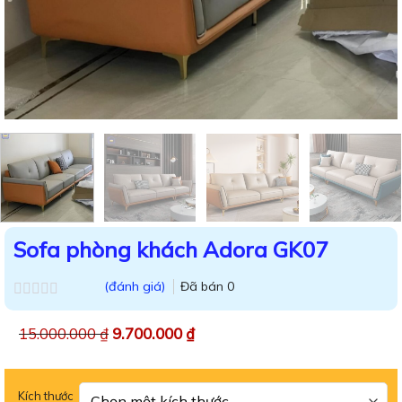
Sofa phòng khách Adora GK07
(đánh giá)
Đã bán
0
Được
xếp
15.000.000
₫
9.700.000
₫
hạng
0.0
5
sao
Kích thước