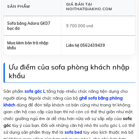
GIÁ BÁN TẠI
SẢN PHẨM
NOITHATGIAKHO.COM
Sofa băng Adora GK07
9.700.000 vnđ
bọc da
Mua kèm bàn trà nhập
Liên hệ 0562439439
khẩu
Ưu điểm của sofa phòng khách nhập
khẩu
Sản phẩm
sofa góc L
tổng hợp nhiều chức năng tiện dụng cho
người dùng. Ngoài chức năng của bộ
ghế sofa băng phòng
khách
dùng để đón tiếp khách cơ bản cũng như trang trí không
gian căn hộ cao cấp của bạn thì nó còn có thể thư giãn như một
chiếc giường ngủ êm ái dễ chịu hơn nữa với sự sắp xếp của
sofa
góc
tùy ý của bạn. Đối với những căn hộ nhỏ thì sofa góc L có thể
sử dụng sản phẩm thay thế là
sofa bed
tùy vào kích thước mà bố