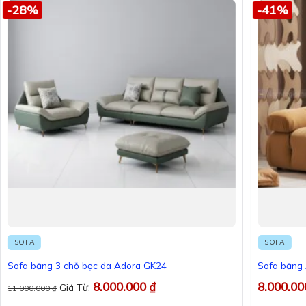
-28%
-41%
SOFA
SOFA
Sofa băng 3 chỗ bọc da Adora GK24
Sofa băng
8.000.000
₫
8.000.0
Giá Từ:
11.000.000
₫