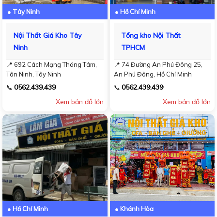
● Tây Ninh
● Hồ Chí Minh
Nội Thất Giá Kho Tây
Tổng kho Nội Thất
Ninh
TPHCM
📍 692 Cách Mạng Tháng Tám,
📍 74 Đường An Phú Đông 25,
Tân Ninh, Tây Ninh
An Phú Đông, Hồ Chí Minh
0562.439.439
0562.439.439
📞
📞
Xem bản đồ lớn
Xem bản đồ lớn
● Hồ Chí Minh
● Khánh Hòa