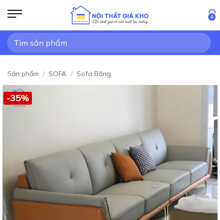
Bỏ
qua
0
nội
Tìm
dung
kiếm:
Sản phẩm
/
SOFA
/
Sofa Băng
-35%