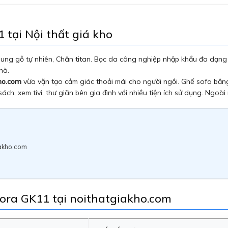
tại Nội thất giá kho
ung gỗ tự nhiên, Chân titan. Bọc da công nghiệp nhập khẩu đa dạn
hà.
kho.com
vừa vặn tạo cảm giác thoải mái cho người ngồi. Ghế sofa bă
sách, xem tivi, thư giãn bên gia đình với nhiều tiện ích sử dụng. Ngo
iakho.com
ora GK11 tại noithatgiakho.com