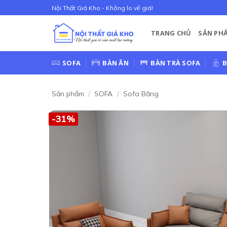
Bỏ
Nội Thất Giá Kho - Không lo về giá!
qua
nội
TRANG CHỦ
SẢN PH
dung
SOFA
BÀN ĂN
BÀN TRÀ SOFA
B
Sản phẩm
/
SOFA
/
Sofa Băng
-31%