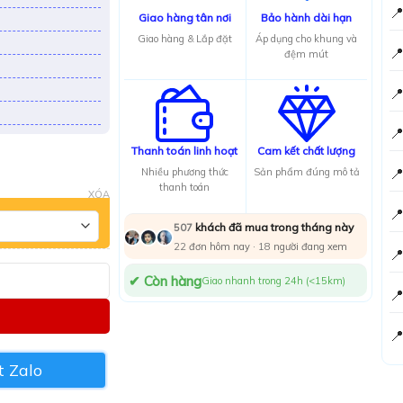

Giao hàng tân nơi
Bảo hành dài hạn
Giao hàng & Lắp đặt
Áp dụng cho khung và

đệm mút


Thanh toán linh hoạt
Cam kết chất lượng

Nhiều phương thức
Sản phẩm đúng mô tả
thanh toán
XÓA

khách đã mua trong tháng này
507
22
đơn hôm nay ·
18
người đang xem

✔ Còn hàng
Giao nhanh trong 24h (<15km)


 Zalo