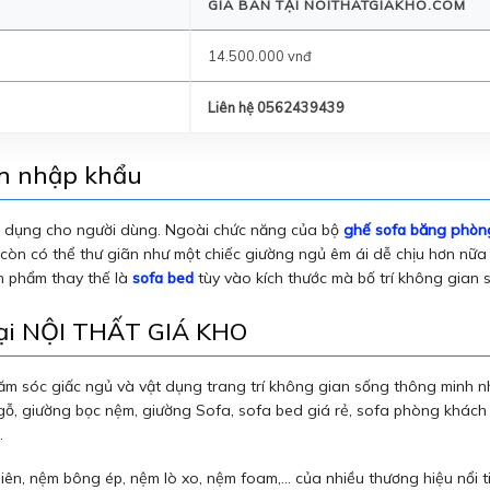
GIÁ BÁN TẠI NOITHATGIAKHO.COM
14.500.000 vnđ
Liên hệ 0562439439
ch nhập khẩu
n dụng cho người dùng. Ngoài chức năng của bộ
ghế sofa băng phòn
 còn có thể thư giãn như một chiếc giường ngủ êm ái dễ chịu hơn nữa
n phẩm thay thế là
sofa bed
tùy vào kích thước mà bố trí không gian
tại NỘI THẤT GIÁ KHO
 sóc giấc ngủ và vật dụng trang trí không gian sống thông minh nh
gỗ, giường bọc nệm, giường Sofa, sofa bed giá rẻ, sofa phòng khách
.
ên, nệm bông ép, nệm lò xo, nệm foam,… của nhiều thương hiệu nổi ti