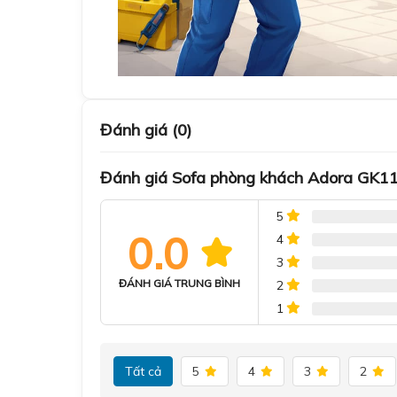
Đánh giá (0)
Đánh giá Sofa phòng khách Adora GK1
5
0.0
4
3
ĐÁNH GIÁ TRUNG BÌNH
2
1
Tất cả
5
4
3
2