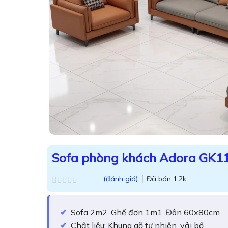
Sofa phòng khách Adora GK1
(đánh giá)
Đã bán
1.2k
Được
xếp
hạng
Sofa 2m2, Ghế đơn 1m1, Đôn 60x80cm
0.0
5
Chất liệu: Khung gỗ tự nhiên, vải bố