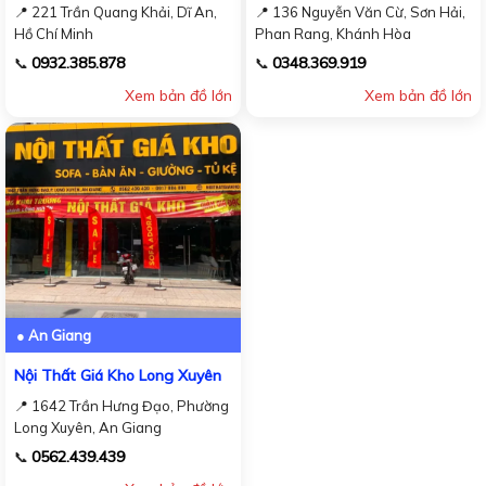
📍 221 Trần Quang Khải, Dĩ An,
📍 136 Nguyễn Văn Cừ, Sơn Hải,
Hồ Chí Minh
Phan Rang, Khánh Hòa
0932.385.878
0348.369.919
📞
📞
Xem bản đồ lớn
Xem bản đồ lớn
● An Giang
Nội Thất Giá Kho Long Xuyên
📍 1642 Trần Hưng Đạo, Phường
Long Xuyên, An Giang
0562.439.439
📞