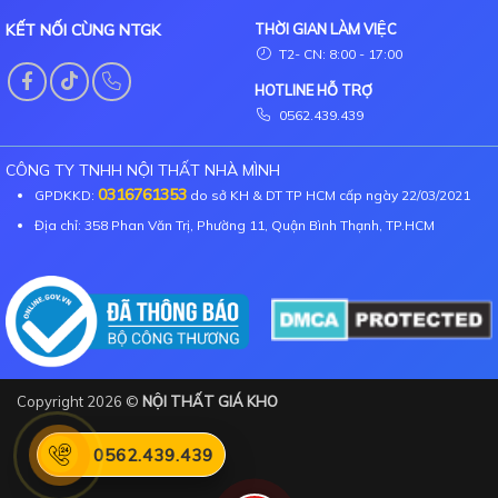
KẾT NỐI CÙNG NTGK
THỜI GIAN LÀM VIỆC
T2- CN: 8:00 - 17:00
HOTLINE HỖ TRỢ
0562.439.439
CÔNG TY TNHH NỘI THẤT NHÀ MÌNH
0316761353
GPDKKD:
do sở KH & DT TP HCM cấp ngày 22/03/2021
Địa chỉ: 358 Phan Văn Trị, Phường 11, Quận Bình Thạnh, TP.HCM
Copyright 2026 ©
NỘI THẤT GIÁ KHO
0562.439.439