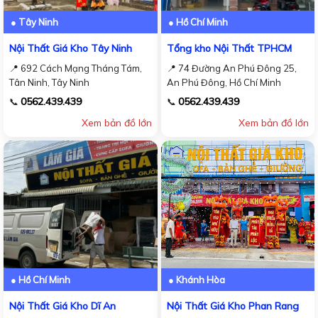
● Tây Ninh
● Hồ Chí Minh
Nội Thất Giá Kho Tây Ninh
Tổng kho Nội Thất TPHCM
📍 692 Cách Mạng Tháng Tám,
📍 74 Đường An Phú Đông 25,
Tân Ninh, Tây Ninh
An Phú Đông, Hồ Chí Minh
0562.439.439
0562.439.439
📞
📞
Xem bản đồ lớn
Xem bản đồ lớn
● Hồ Chí Minh
● Khánh Hòa
Nội Thất Giá Kho Dĩ An
Nội Thất Giá Kho Phan Rang