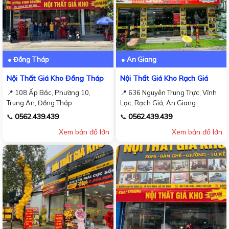
● Đồng Tháp
● An Giang
Nội Thất Giá Kho Đồng Tháp
Nội Thất Giá Kho Rạch Giá
📍 108 Ấp Bắc, Phường 10,
📍 636 Nguyễn Trung Trực, Vĩnh
Trung An, Đồng Tháp
Lạc, Rạch Giá, An Giang
0562.439.439
0562.439.439
📞
📞
Xem bản đồ lớn
Xem bản đồ lớn