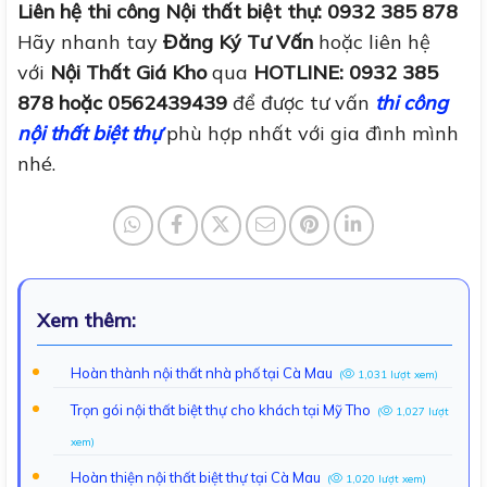
Liên hệ thi công Nội thất biệt thự:
0932 385 878
Hãy nhanh tay
Đăng Ký Tư Vấn
hoặc liên hệ
với
Nội Thất Giá Kho
qua
HOTLINE:
0932 385
878
hoặc 0562439439
để được tư vấn
thi công
nội thất biệt thự
phù hợp nhất với gia đình mình
nhé.
Xem thêm:
Hoàn thành nội thất nhà phố tại Cà Mau
(
1,031 lượt xem)
Trọn gói nội thất biệt thự cho khách tại Mỹ Tho
(
1,027 lượt
xem)
Hoàn thiện nội thất biệt thự tại Cà Mau
(
1,020 lượt xem)