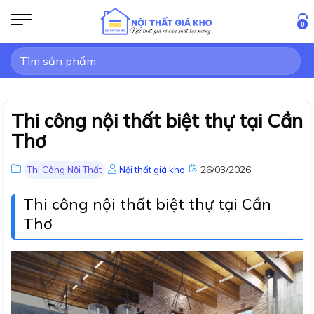
Bỏ
qua
0
nội
Tìm
dung
kiếm:
Thi công nội thất biệt thự tại Cần
Thơ
26/03/2026
Thi Công Nội Thất
Nội thất giá kho
Thi công nội thất biệt thự tại Cần
Thơ