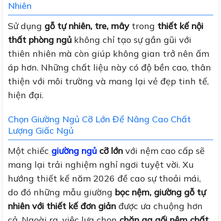
Nhiên
Sử dụng
gỗ tự nhiên, tre, mây
trong
thiết kế nội
thất phòng ngủ
không chỉ tạo sự gần gũi với
thiên nhiên mà còn giúp không gian trở nên ấm
áp hơn. Những chất liệu này có độ bền cao, thân
thiện với môi trường và mang lại vẻ đẹp tinh tế,
hiện đại.
Chọn Giường Ngủ Cỡ Lớn Để Nâng Cao Chất
Lượng Giấc Ngủ
Một chiếc
giường ngủ
cỡ lớn
với nệm cao cấp sẽ
mang lại trải nghiệm nghỉ ngơi tuyệt vời. Xu
hướng thiết kế năm 2026 đề cao sự thoải mái,
do đó những mẫu giường
bọc nệm, giường gỗ tự
nhiên với thiết kế đơn giản
được ưa chuộng hơn
cả. Ngoài ra, việc lựa chọn
chăn ga gối nệm chất