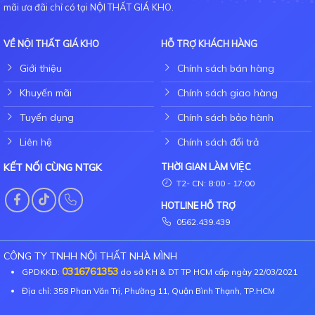
mãi ưa đãi chỉ có tại NỘI THẤT GIÁ KHO.
VỀ NỘI THẤT GIÁ KHO
HỖ TRỢ KHÁCH HÀNG
Giới thiệu
Chính sách bán hàng
Khuyến mãi
Chính sách giao hàng
Tuyển dụng
Chính sách bảo hành
Liên hệ
Chính sách đổi trả
KẾT NỐI CÙNG NTGK
THỜI GIAN LÀM VIỆC
T2- CN: 8:00 - 17:00
HOTLINE HỖ TRỢ
0562.439.439
CÔNG TY TNHH NỘI THẤT NHÀ MÌNH
0316761353
GPDKKD:
do sở KH & DT TP HCM cấp ngày 22/03/2021
Địa chỉ: 358 Phan Văn Trị, Phường 11, Quận Bình Thạnh, TP.HCM