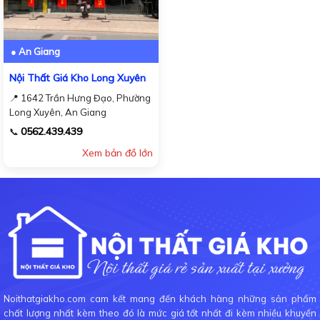
● An Giang
Nội Thất Giá Kho Long Xuyên
📍 1642 Trần Hưng Đạo, Phường
Long Xuyên, An Giang
0562.439.439
📞
Xem bản đồ lớn
Noithatgiakho.com cam kết mang đến khách hàng những sản phẩm
chất lượng nhất kèm theo đó là mức giá tốt nhất đi kèm nhiều khuyến