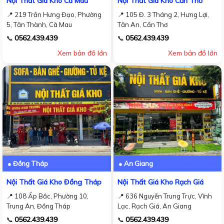
Nội Thất Giá Kho Cà Mau
Nội Thất Giá Kho Cần Thơ
📍 219 Trần Hưng Đạo, Phường
📍 105 Đ. 3 Tháng 2, Hưng Lợi,
5, Tân Thành, Cà Mau
Tân An, Cần Thơ
0562.439.439
0562.439.439
📞
📞
Xem bản đồ lớn
Xem bản đồ lớn
● Đồng Tháp
● An Giang
Nội Thất Giá Kho Đồng Tháp
Nội Thất Giá Kho Rạch Giá
📍 108 Ấp Bắc, Phường 10,
📍 636 Nguyễn Trung Trực, Vĩnh
Trung An, Đồng Tháp
Lạc, Rạch Giá, An Giang
0562.439.439
0562.439.439
📞
📞