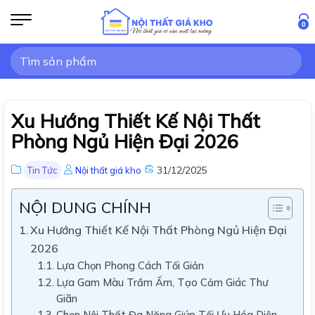
Bỏ
qua
0
nội
Tìm
dung
kiếm:
Xu Hướng Thiết Kế Nội Thất
Phòng Ngủ Hiện Đại 2026
31/12/2025
Tin Tức
Nội thất giá kho
NỘI DUNG CHÍNH
Xu Hướng Thiết Kế Nội Thất Phòng Ngủ Hiện Đại
2026
Lựa Chọn Phong Cách Tối Giản
Lựa Gam Màu Trầm Ấm, Tạo Cảm Giác Thư
Giãn
Chọn Nội Thất Đa Năng Giúp Tối Ưu Hóa Diện