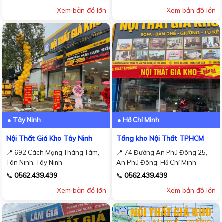
Xem bản đồ lớn
Xem bản đồ lớn
● Tây Ninh
● Hồ Chí Minh
Nội Thất Giá Kho Tây Ninh
Tổng kho Nội Thất TPHCM
📍 692 Cách Mạng Tháng Tám,
📍 74 Đường An Phú Đông 25,
Tân Ninh, Tây Ninh
An Phú Đông, Hồ Chí Minh
0562.439.439
0562.439.439
📞
📞
Xem bản đồ lớn
Xem bản đồ lớn