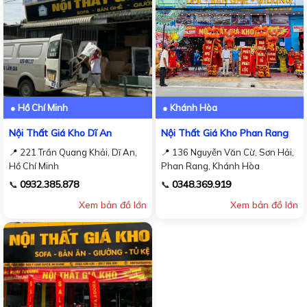
● Hồ Chí Minh
● Khánh Hòa
Nội Thất Giá Kho Dĩ An
Nội Thất Giá Kho Phan Rang
📍 221 Trần Quang Khải, Dĩ An,
📍 136 Nguyễn Văn Cừ, Sơn Hải,
Hồ Chí Minh
Phan Rang, Khánh Hòa
0932.385.878
0348.369.919
📞
📞
Xem bản đồ lớn
Xem bản đồ lớn