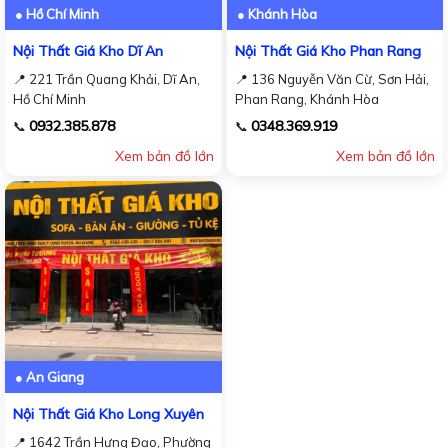
● Hồ Chí Minh
● Khánh Hòa
Nội Thất Giá Kho Dĩ An
Nội Thất Giá Kho Phan Rang
📍 221 Trần Quang Khải, Dĩ An,
📍 136 Nguyễn Văn Cừ, Sơn Hải,
Hồ Chí Minh
Phan Rang, Khánh Hòa
0932.385.878
0348.369.919
📞
📞
Xem bản đồ lớn
Xem bản đồ lớn
● An Giang
Nội Thất Giá Kho Long Xuyên
📍 1642 Trần Hưng Đạo, Phường