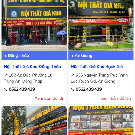
● Đồng Tháp
● An Giang
Nội Thất Giá Kho Đồng Tháp
Nội Thất Giá Kho Rạch Giá
📍 108 Ấp Bắc, Phường 10,
📍 636 Nguyễn Trung Trực, Vĩnh
Trung An, Đồng Tháp
Lạc, Rạch Giá, An Giang
0562.439.439
0562.439.439
📞
📞
Xem bản đồ lớn
Xem bản đồ lớn