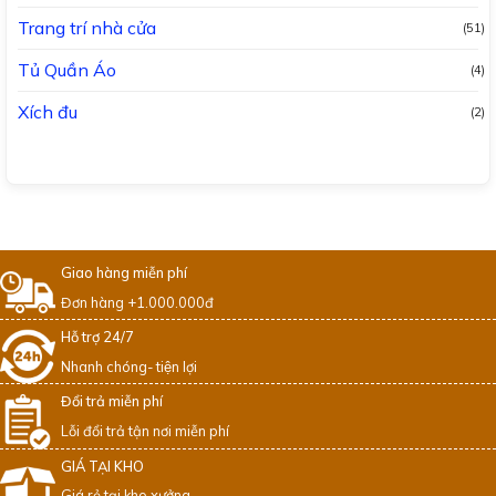
Trang trí nhà cửa
(51)
Tủ Quần Áo
(4)
Xích đu
(2)
Giao hàng miễn phí
Đơn hàng +1.000.000đ
Hỗ trợ 24/7
Nhanh chóng- tiện lợi
Đổi trả miễn phí
Lỗi đổi trả tận nơi miễn phí
GIÁ TẠI KHO
Giá rẻ tại kho xưởng