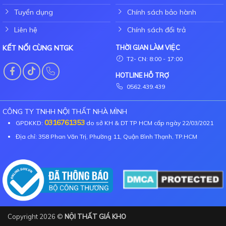
Tuyển dụng
Chính sách bảo hành
Liên hệ
Chính sách đổi trả
KẾT NỐI CÙNG NTGK
THỜI GIAN LÀM VIỆC
T2- CN: 8:00 - 17:00
HOTLINE HỖ TRỢ
0562.439.439
CÔNG TY TNHH NỘI THẤT NHÀ MÌNH
0316761353
GPDKKD:
do sở KH & DT TP HCM cấp ngày 22/03/2021
Địa chỉ: 358 Phan Văn Trị, Phường 11, Quận Bình Thạnh, TP.HCM
Copyright 2026 ©
NỘI THẤT GIÁ KHO