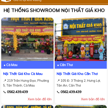
HỆ THỐNG SHOWROOM NỘI THẤT GIÁ KHO
● Cà Mau
● Cần Thơ
Nội Thất Giá Kho Cà Mau
Nội Thất Giá Kho Cần Thơ
📍 219 Trần Hưng Đạo, Phường
📍 105 Đ. 3 Tháng 2, Hưng Lợi,
5, Tân Thành, Cà Mau
Tân An, Cần Thơ
0562.439.439
0562.439.439
📞
📞
Xem bản đồ lớn
Xem bản đồ lớn