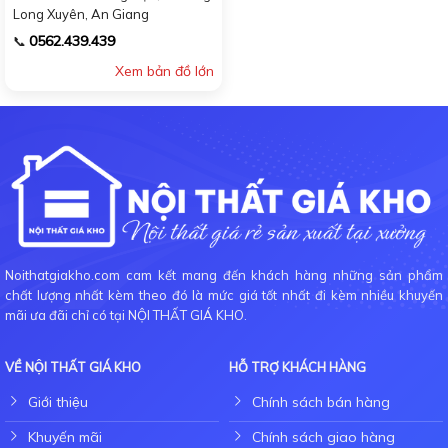
Long Xuyên, An Giang
0562.439.439
📞
Xem bản đồ lớn
Noithatgiakho.com cam kết mang đến khách hàng những sản phẩm
chất lượng nhất kèm theo đó là mức giá tốt nhất đi kèm nhiều khuyến
mãi ưa đãi chỉ có tại NỘI THẤT GIÁ KHO.
VỀ NỘI THẤT GIÁ KHO
HỖ TRỢ KHÁCH HÀNG
Giới thiệu
Chính sách bán hàng
Khuyến mãi
Chính sách giao hàng