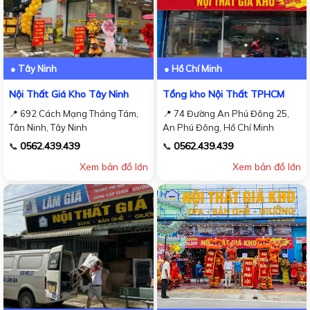
● Tây Ninh
● Hồ Chí Minh
Nội Thất Giá Kho Tây Ninh
Tổng kho Nội Thất TPHCM
📍 692 Cách Mạng Tháng Tám,
📍 74 Đường An Phú Đông 25,
Tân Ninh, Tây Ninh
An Phú Đông, Hồ Chí Minh
0562.439.439
0562.439.439
📞
📞
Xem bản đồ lớn
Xem bản đồ lớn