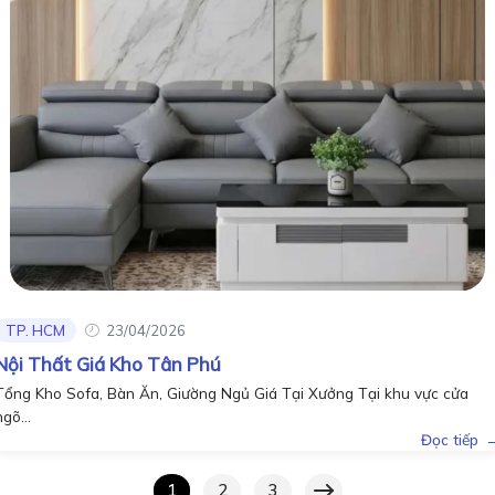
TP. HCM
23/04/2026
Nội Thất Giá Kho Tân Phú
Tổng Kho Sofa, Bàn Ăn, Giường Ngủ Giá Tại Xưởng Tại khu vực cửa
ngõ...
Đọc tiếp
1
2
3