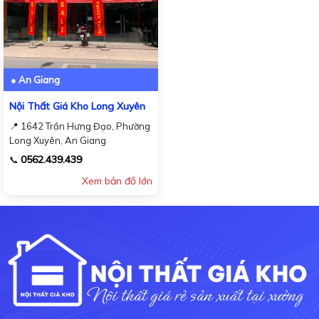
● An Giang
Nội Thất Giá Kho Long Xuyên
📍 1642 Trần Hưng Đạo, Phường
Long Xuyên, An Giang
0562.439.439
📞
Xem bản đồ lớn