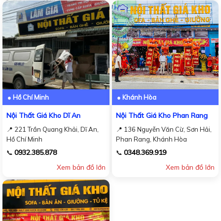
● Hồ Chí Minh
● Khánh Hòa
Nội Thất Giá Kho Dĩ An
Nội Thất Giá Kho Phan Rang
📍 221 Trần Quang Khải, Dĩ An,
📍 136 Nguyễn Văn Cừ, Sơn Hải,
Hồ Chí Minh
Phan Rang, Khánh Hòa
0932.385.878
0348.369.919
📞
📞
Xem bản đồ lớn
Xem bản đồ lớn