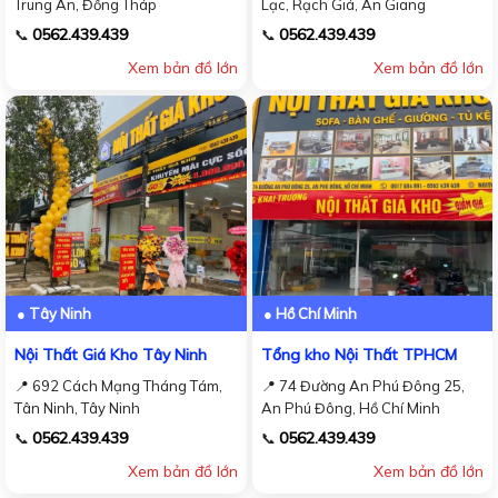
Trung An, Đồng Tháp
Lạc, Rạch Giá, An Giang
0562.439.439
0562.439.439
📞
📞
Xem bản đồ lớn
Xem bản đồ lớn
● Tây Ninh
● Hồ Chí Minh
Nội Thất Giá Kho Tây Ninh
Tổng kho Nội Thất TPHCM
📍 692 Cách Mạng Tháng Tám,
📍 74 Đường An Phú Đông 25,
Tân Ninh, Tây Ninh
An Phú Đông, Hồ Chí Minh
0562.439.439
0562.439.439
📞
📞
Xem bản đồ lớn
Xem bản đồ lớn