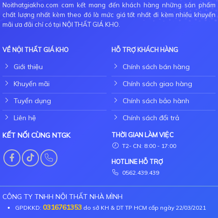
Noithatgiakho.com cam kết mang đến khách hàng những sản phẩm
chất lượng nhất kèm theo đó là mức giá tốt nhất đi kèm nhiều khuyến
mãi ưa đãi chỉ có tại NỘI THẤT GIÁ KHO.
VỀ NỘI THẤT GIÁ KHO
HỖ TRỢ KHÁCH HÀNG
Giới thiệu
Chính sách bán hàng
Khuyến mãi
Chính sách giao hàng
Tuyển dụng
Chính sách bảo hành
Liên hệ
Chính sách đổi trả
KẾT NỐI CÙNG NTGK
THỜI GIAN LÀM VIỆC
T2- CN: 8:00 - 17:00
HOTLINE HỖ TRỢ
0562.439.439
CÔNG TY TNHH NỘI THẤT NHÀ MÌNH
0316761353
GPDKKD:
do sở KH & DT TP HCM cấp ngày 22/03/2021