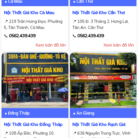
● Cà Mau
● Cần Thơ
Nội Thất Giá Kho Cà Mau
Nội Thất Giá Kho Cần Thơ
📍 219 Trần Hưng Đạo, Phường
📍 105 Đ. 3 Tháng 2, Hưng Lợi,
5, Tân Thành, Cà Mau
Tân An, Cần Thơ
0562.439.439
0562.439.439
📞
📞
Xem bản đồ lớn
Xem bản đồ lớn
● Đồng Tháp
● An Giang
Nội Thất Giá Kho Đồng Tháp
Nội Thất Giá Kho Rạch Giá
📍 108 Ấp Bắc, Phường 10,
📍 636 Nguyễn Trung Trực, Vĩnh