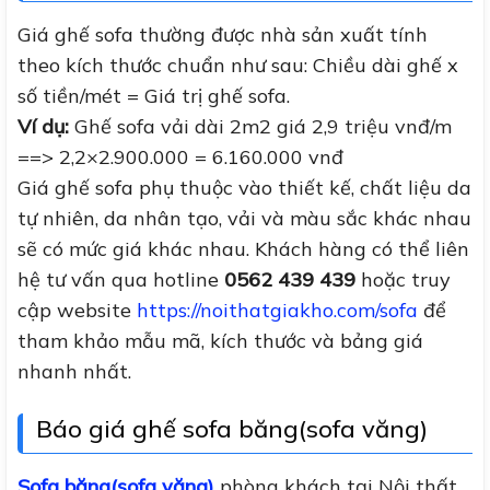
Giá ghế sofa thường được nhà sản xuất tính
theo kích thước chuẩn như sau: Chiều dài ghế x
số tiền/mét = Giá trị ghế sofa.
Ví dụ:
Ghế sofa vải dài 2m2 giá 2,9 triệu vnđ/m
==> 2,2×2.900.000 = 6.160.000 vnđ
Giá ghế sofa phụ thuộc vào thiết kế, chất liệu da
tự nhiên, da nhân tạo, vải và màu sắc khác nhau
sẽ có mức giá khác nhau. Khách hàng có thể liên
hệ tư vấn qua hotline
0562 439 439
hoặc truy
cập website
https://noithatgiakho.com/sofa
để
tham khảo mẫu mã, kích thước và bảng giá
nhanh nhất.
Báo giá ghế sofa băng(sofa văng)
Sofa băng(sofa văng)
phòng khách tại Nội thất