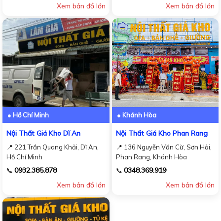
Xem bản đồ lớn
Xem bản đồ lớn
● Hồ Chí Minh
● Khánh Hòa
Nội Thất Giá Kho Dĩ An
Nội Thất Giá Kho Phan Rang
📍 221 Trần Quang Khải, Dĩ An,
📍 136 Nguyễn Văn Cừ, Sơn Hải,
Hồ Chí Minh
Phan Rang, Khánh Hòa
0932.385.878
0348.369.919
📞
📞
Xem bản đồ lớn
Xem bản đồ lớn