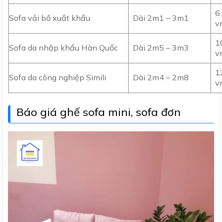
6
Sofa vải bố xuất khẩu
Dài 2m1 – 3m1
v
1
Sofa da nhập khẩu Hàn Quốc
Dài 2m5 – 3m3
v
1
Sofa da công nghiệp Simili
Dài 2m4 – 2m8
v
Báo giá ghế sofa mini, sofa đơn