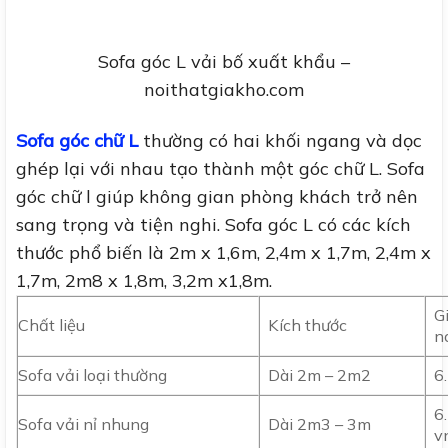
Sofa góc L vải bố xuất khẩu –
noithatgiakho.com
Sofa góc chữ L
thường có hai khối ngang và dọc
ghép lại với nhau tạo thành một góc chữ L. Sofa
góc chữ l giúp không gian phòng khách trở nên
sang trọng và tiện nghi. Sofa góc L có các kích
thước phổ biến là 2m x 1,6m, 2,4m x 1,7m, 2,4m x
1,7m, 2m8 x 1,8m, 3,2m x1,8m.
G
Chất liệu
Kích thước
n
Sofa vải loại thường
Dài 2m – 2m2
6
6
Sofa vải nỉ nhung
Dài 2m3 – 3m
v