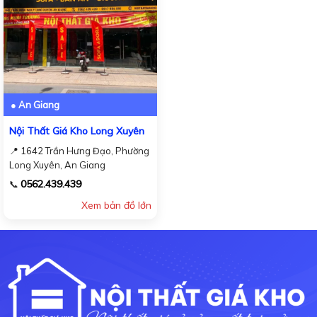
● An Giang
Nội Thất Giá Kho Long Xuyên
📍 1642 Trần Hưng Đạo, Phường
Long Xuyên, An Giang
0562.439.439
📞
Xem bản đồ lớn