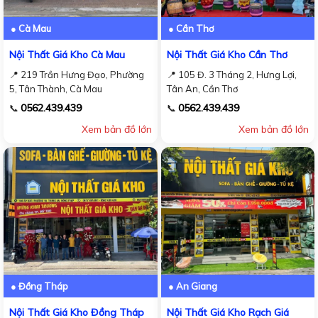
● Cà Mau
● Cần Thơ
Nội Thất Giá Kho Cà Mau
Nội Thất Giá Kho Cần Thơ
📍 219 Trần Hưng Đạo, Phường
📍 105 Đ. 3 Tháng 2, Hưng Lợi,
5, Tân Thành, Cà Mau
Tân An, Cần Thơ
0562.439.439
0562.439.439
📞
📞
Xem bản đồ lớn
Xem bản đồ lớn
● Đồng Tháp
● An Giang
Nội Thất Giá Kho Đồng Tháp
Nội Thất Giá Kho Rạch Giá