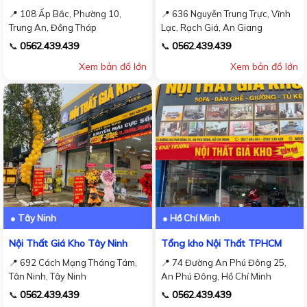
📍 108 Ấp Bắc, Phường 10,
📍 636 Nguyễn Trung Trực, Vĩnh
Trung An, Đồng Tháp
Lạc, Rạch Giá, An Giang
0562.439.439
0562.439.439
📞
📞
Xem bản đồ lớn
Xem bản đồ lớn
● Tây Ninh
● Hồ Chí Minh
Nội Thất Giá Kho Tây Ninh
Tổng kho Nội Thất TPHCM
📍 692 Cách Mạng Tháng Tám,
📍 74 Đường An Phú Đông 25,
Tân Ninh, Tây Ninh
An Phú Đông, Hồ Chí Minh
0562.439.439
0562.439.439
📞
📞