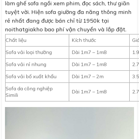
làm ghế sofa ngồi xem phim, đọc sách, thư giãn
tuyệt vời. Hiện sofa giường đa năng thông minh
rẻ nhất đang được bán chỉ từ 1950k tại
noithatgiakho bao phí vận chuyển và lắp đặt.
Chất liệu
Kích thước
Gi
Sofa vải loại thường
Dài 1m7 – 1m8
1.
Sofa vải nỉ nhung
Dài 1m7 – 1m8
2.
Sofa vải bố xuất khẩu
Dài 1m7 – 2m
3.
Sofa da công nghiệp
Dài 1m7 – 1m8
2.
Simili