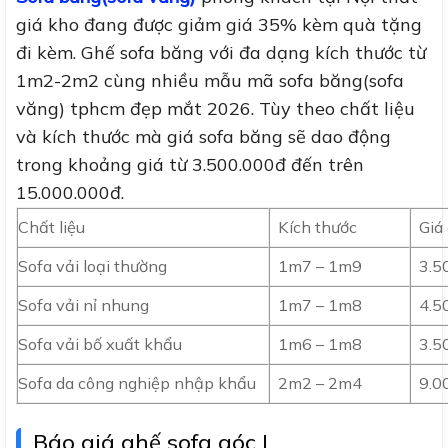
giá kho đang được giảm giá 35% kèm quà tặng
đi kèm. Ghế sofa băng với đa dạng kích thước từ
1m2-2m2 cùng nhiều mẫu mã sofa băng(sofa
văng) tphcm đẹp mắt 2026. Tùy theo chất liệu
và kích thước mà giá sofa băng sẽ dao động
trong khoảng giá từ 3.500.000đ đến trên
15.000.000đ.
Chất liệu
Kích thước
Giá
Sofa vải loại thường
1m7 – 1m9
3.5
Sofa vải nỉ nhung
1m7 – 1m8
4.5
Sofa vải bố xuất khẩu
1m6 – 1m8
3.5
Sofa da công nghiệp nhập khẩu
2m2 – 2m4
9.0
Báo giá ghế sofa góc L