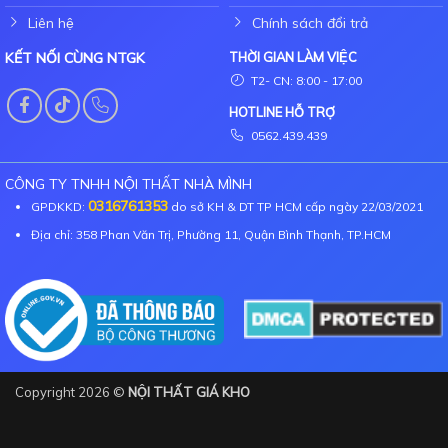
Liên hệ
Chính sách đổi trả
KẾT NỐI CÙNG NTGK
THỜI GIAN LÀM VIỆC
T2- CN: 8:00 - 17:00
HOTLINE HỖ TRỢ
0562.439.439
CÔNG TY TNHH NỘI THẤT NHÀ MÌNH
0316761353
GPDKKD:
do sở KH & DT TP HCM cấp ngày 22/03/2021
Địa chỉ: 358 Phan Văn Trị, Phường 11, Quận Bình Thạnh, TP.HCM
Copyright 2026 ©
NỘI THẤT GIÁ KHO