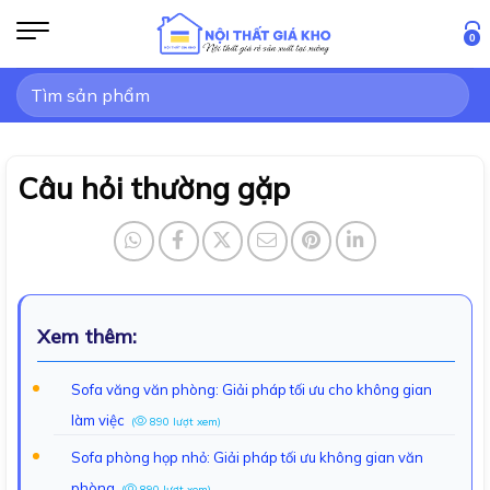
Bỏ
qua
0
nội
Tìm
dung
kiếm:
Câu hỏi thường gặp
Xem thêm:
Sofa văng văn phòng: Giải pháp tối ưu cho không gian
làm việc
(
890 lượt xem)
Sofa phòng họp nhỏ: Giải pháp tối ưu không gian văn
phòng
(
890 lượt xem)