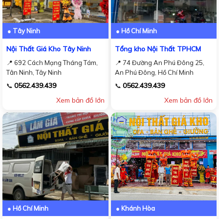
● Tây Ninh
● Hồ Chí Minh
Nội Thất Giá Kho Tây Ninh
Tổng kho Nội Thất TPHCM
📍 692 Cách Mạng Tháng Tám,
📍 74 Đường An Phú Đông 25,
Tân Ninh, Tây Ninh
An Phú Đông, Hồ Chí Minh
0562.439.439
0562.439.439
📞
📞
Xem bản đồ lớn
Xem bản đồ lớn
● Hồ Chí Minh
● Khánh Hòa