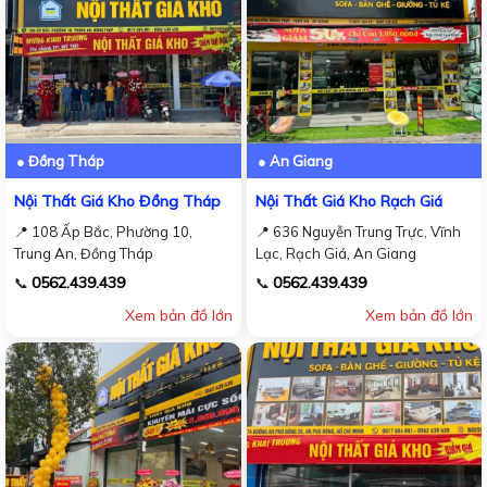
● Đồng Tháp
● An Giang
Nội Thất Giá Kho Đồng Tháp
Nội Thất Giá Kho Rạch Giá
📍 108 Ấp Bắc, Phường 10,
📍 636 Nguyễn Trung Trực, Vĩnh
Trung An, Đồng Tháp
Lạc, Rạch Giá, An Giang
0562.439.439
0562.439.439
📞
📞
Xem bản đồ lớn
Xem bản đồ lớn