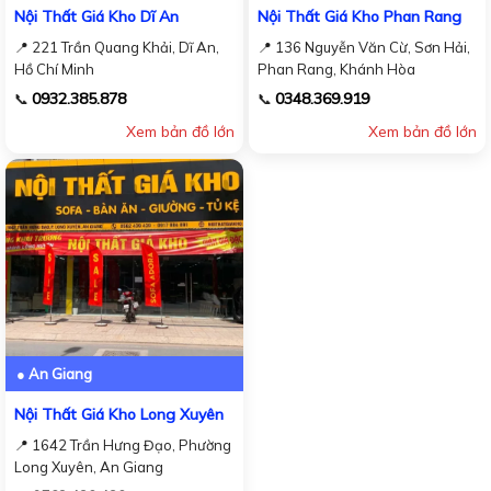
Nội Thất Giá Kho Dĩ An
Nội Thất Giá Kho Phan Rang
📍 221 Trần Quang Khải, Dĩ An,
📍 136 Nguyễn Văn Cừ, Sơn Hải,
Hồ Chí Minh
Phan Rang, Khánh Hòa
0932.385.878
0348.369.919
📞
📞
Xem bản đồ lớn
Xem bản đồ lớn
● An Giang
Nội Thất Giá Kho Long Xuyên
📍 1642 Trần Hưng Đạo, Phường
Long Xuyên, An Giang