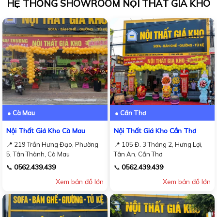
HỆ THỐNG SHOWROOM NỘI THẤT GIÁ KHO
● Cà Mau
● Cần Thơ
Nội Thất Giá Kho Cà Mau
Nội Thất Giá Kho Cần Thơ
📍 219 Trần Hưng Đạo, Phường
📍 105 Đ. 3 Tháng 2, Hưng Lợi,
5, Tân Thành, Cà Mau
Tân An, Cần Thơ
0562.439.439
0562.439.439
📞
📞
Xem bản đồ lớn
Xem bản đồ lớn