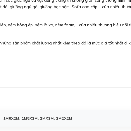
m sóc giấc ngủ và vật dụng trang trí không gian sống thông minh nh
mặt đá, giường ngủ gỗ, giường bọc nệm, Sofa cao cấp,… của nhiều th
ên, nệm bông ép, nệm lò xo, nệm foam,… của nhiều thương hiệu nổi ti
ững sản phẩm chất lượng nhất kèm theo đó là mức giá tốt nhất đi k
1M6X2M, 1M8X2M, 2MX2M, 2M2X2M