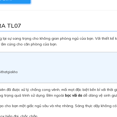
RA TL07
lại sự sang trọng cho không gian phòng ngủ của bạn. Với thiết kế ki
ự ấm cúng cho căn phòng của bạn.
ithatgiakho
ên đã được xử lý, chống cong vênh, mối mọt đặc biệt bền bỉ với thời g
ạng trọng quá trình sử dụng. Bên ngoài
bọc vải da
dễ dàng vệ sinh giư
Tạo cho bạn một giấc ngủ sâu và nhẹ nhàng. Sáng thực dậy không có
ox hiện đại, chắc chắn.