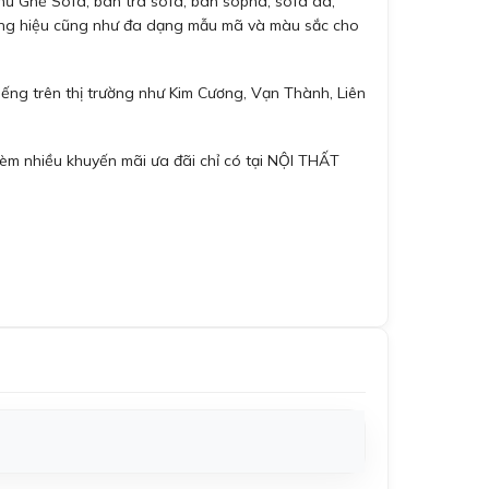
ư Ghế Sofa, bàn trà sofa, bàn sopha, sofa da,
ương hiệu cũng như đa dạng mẫu mã và màu sắc cho
ếng trên thị trường như Kim Cương, Vạn Thành, Liên
èm nhiều khuyến mãi ưa đãi chỉ có tại NỘI THẤT