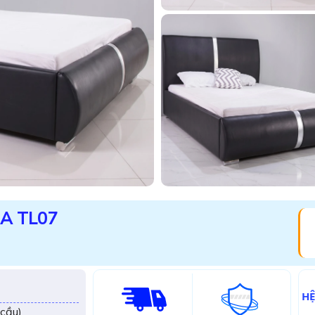
RA TL07
H
cầu)