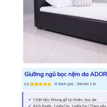
Giường ngủ bọc nệm da ADO
(
9
đánh giá)
Đã bán
1.1k
5.0
5.0
9
trên 5
dựa trên
đánh
giá
Chất liệu: Khung gỗ tự nhiên, bọc da
Kích thước: 1m6x2m, 1m8x2m (Theo yêu 