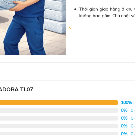
Thời gian giao hàng ở khu
không bao gồm: Chủ nhật và
a ADORA TL07
100%
|
0%
| 0
0%
| 0
0%
| 0
0%
| 0