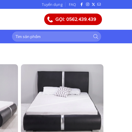
Tuyển dụng
FAQ
GỌI: 0562.439.439
Tìm
kiếm: