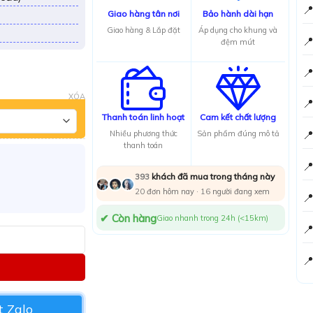

Giao hàng tân nơi
Bảo hành dài hạn
Giao hàng & Lắp đặt
Áp dụng cho khung và

đệm mút

XÓA

Thanh toán linh hoạt
Cam kết chất lượng

Nhiều phương thức
Sản phẩm đúng mô tả
thanh toán

khách đã mua trong tháng này
393
20
đơn hôm nay ·
16
người đang xem

✔ Còn hàng
Giao nhanh trong 24h (<15km)


 Zalo