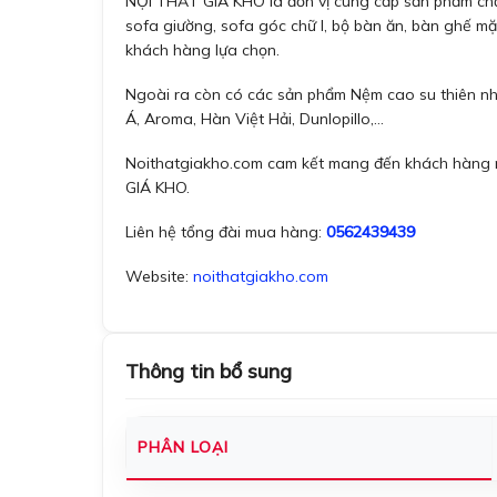
NỘI THẤT GIÁ KHO là đơn vị cung cấp sản phẩm chă
sofa giường, sofa góc chữ l, bộ bàn ăn, bàn ghế 
khách hàng lựa chọn.
Ngoài ra còn có các sản phẩm Nệm cao su thiên nhi
Á, Aroma, Hàn Việt Hải, Dunlopillo,…
Noithatgiakho.com cam kết mang đến khách hàng nh
GIÁ KHO.
Liên hệ tổng đài mua hàng:
0562439439
Website:
noithatgiakho.com
Thông tin bổ sung
PHÂN LOẠI