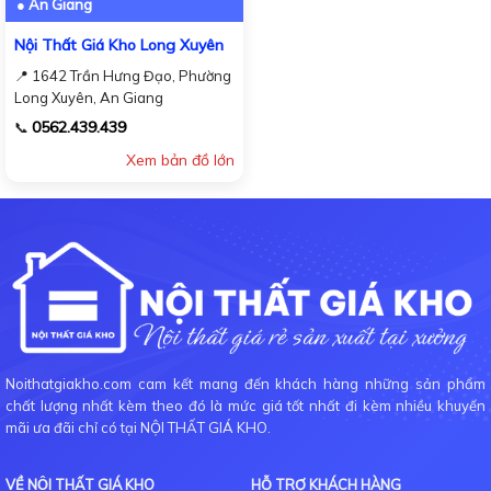
● An Giang
Nội Thất Giá Kho Long Xuyên
📍 1642 Trần Hưng Đạo, Phường
Long Xuyên, An Giang
0562.439.439
📞
Xem bản đồ lớn
Noithatgiakho.com cam kết mang đến khách hàng những sản phẩm
chất lượng nhất kèm theo đó là mức giá tốt nhất đi kèm nhiều khuyến
mãi ưa đãi chỉ có tại NỘI THẤT GIÁ KHO.
VỀ NỘI THẤT GIÁ KHO
HỖ TRỢ KHÁCH HÀNG