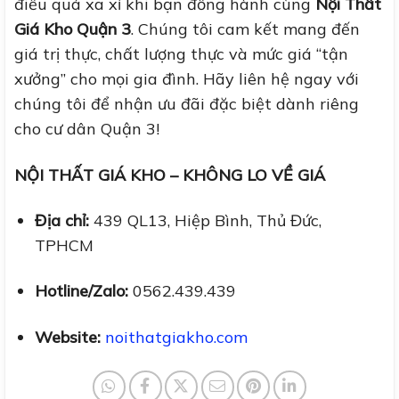
điều quá xa xỉ khi bạn đồng hành cùng
Nội Thất
Giá Kho Quận 3
. Chúng tôi cam kết mang đến
giá trị thực, chất lượng thực và mức giá “tận
xưởng” cho mọi gia đình. Hãy liên hệ ngay với
chúng tôi để nhận ưu đãi đặc biệt dành riêng
cho cư dân Quận 3!
NỘI THẤT GIÁ KHO – KHÔNG LO VỀ GIÁ
Địa chỉ:
439 QL13, Hiệp Bình, Thủ Đức,
TPHCM
Hotline/Zalo:
0562.439.439
Website:
noithatgiakho.com