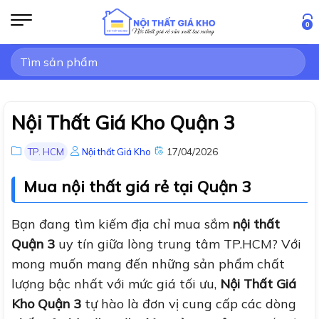
Bỏ
qua
0
nội
Tìm
dung
kiếm:
Nội Thất Giá Kho Quận 3
17/04/2026
TP. HCM
Nội thất Giá Kho
Mua nội thất giá rẻ tại Quận 3
Bạn đang tìm kiếm địa chỉ mua sắm
nội thất
Quận 3
uy tín giữa lòng trung tâm TP.HCM? Với
mong muốn mang đến những sản phẩm chất
lượng bậc nhất với mức giá tối ưu,
Nội Thất Giá
Kho Quận 3
tự hào là đơn vị cung cấp các dòng