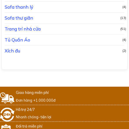
Sofa thanh lý
(4)
Sofa thư giãn
(13)
Trang trí nhà cửa
(51)
Tủ Quần Áo
(4)
Xích đu
(2)
Giao hàng miễn phí
Đơn hàng +1.000.000đ
Hỗ trợ 24/7
Nhanh chóng- tiện lợi
Đổi trả miễn phí