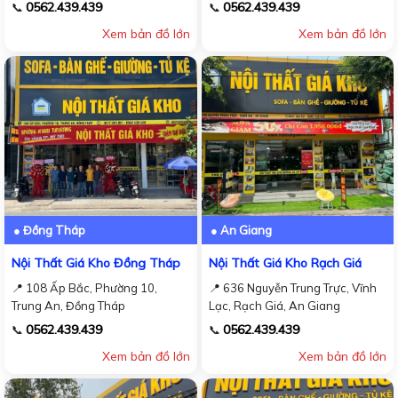
0562.439.439
0562.439.439
📞
📞
Xem bản đồ lớn
Xem bản đồ lớn
● Đồng Tháp
● An Giang
Nội Thất Giá Kho Đồng Tháp
Nội Thất Giá Kho Rạch Giá
📍 108 Ấp Bắc, Phường 10,
📍 636 Nguyễn Trung Trực, Vĩnh
Trung An, Đồng Tháp
Lạc, Rạch Giá, An Giang
0562.439.439
0562.439.439
📞
📞
Xem bản đồ lớn
Xem bản đồ lớn