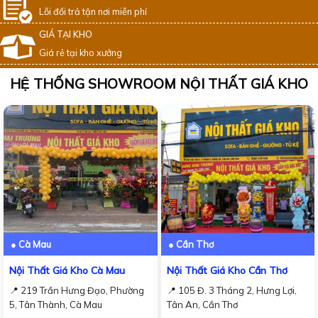
Lỗi đổi trả tận nơi miễn phí
GIÁ TẠI KHO
Giá rẻ tại kho xưởng
HỆ THỐNG SHOWROOM NỘI THẤT GIÁ KHO
● Cà Mau
● Cần Thơ
Nội Thất Giá Kho Cà Mau
Nội Thất Giá Kho Cần Thơ
📍 219 Trần Hưng Đạo, Phường
📍 105 Đ. 3 Tháng 2, Hưng Lợi,
5, Tân Thành, Cà Mau
Tân An, Cần Thơ