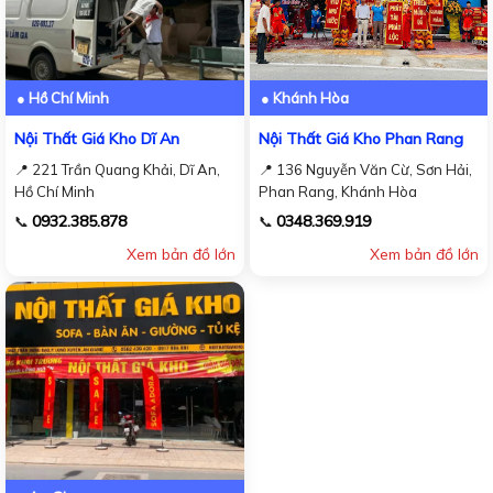
● Hồ Chí Minh
● Khánh Hòa
Nội Thất Giá Kho Dĩ An
Nội Thất Giá Kho Phan Rang
📍 221 Trần Quang Khải, Dĩ An,
📍 136 Nguyễn Văn Cừ, Sơn Hải,
Hồ Chí Minh
Phan Rang, Khánh Hòa
0932.385.878
0348.369.919
📞
📞
Xem bản đồ lớn
Xem bản đồ lớn