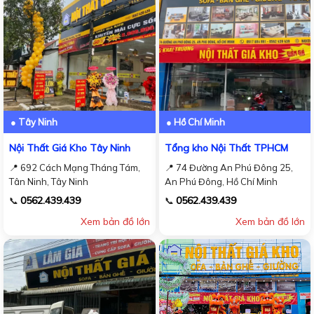
● Tây Ninh
● Hồ Chí Minh
Nội Thất Giá Kho Tây Ninh
Tổng kho Nội Thất TPHCM
📍 692 Cách Mạng Tháng Tám,
📍 74 Đường An Phú Đông 25,
Tân Ninh, Tây Ninh
An Phú Đông, Hồ Chí Minh
0562.439.439
0562.439.439
📞
📞
Xem bản đồ lớn
Xem bản đồ lớn