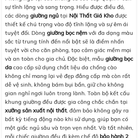
sự tĩnh lặng và sang trọng. Hiểu được điều đó,
các dòng
giường ngủ
tại
Nội Thất Giá Kho
được
thiết kế chú trọng vào độ tĩnh lặng và sự êm ái
tuyệt đối. Dòng
giường bọc nệm
với đa dạng màu
sắc từ trung tính đến nổi bật sẽ là điểm nhấn
tuyệt vời cho căn phòng, tạo cảm giác mềm mại
và an toàn cho gia chủ. Đặc biệt, mẫu
giường bọc
da
cao cấp sử dụng chất liệu da chống cào
không chỉ mang lại vẻ đẹp đẳng cấp mà còn rất
dễ vệ sinh, không bám bụi bẩn, giữ cho không
gian nghỉ ngơi luôn trong lành. Toàn bộ kết cấu
khung giường đều được gia công chắc chắn tại
xưởng sản xuất nội thất
, đảm bảo không gây ra
bất kỳ tiếng động nào khi sử dụng, giúp bạn có
một giấc ngủ sâu và trọn vẹn nhất. Và tất nhiên,
mỗi chiếc giường đều đi kèm chế độ
bảo hành 2