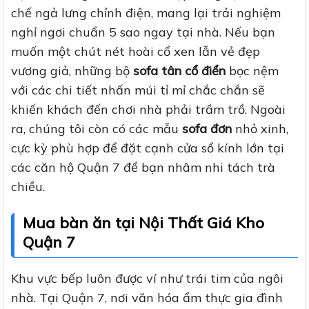
chế ngả lưng chỉnh điện, mang lại trải nghiệm
nghỉ ngơi chuẩn 5 sao ngay tại nhà. Nếu bạn
muốn một chút nét hoài cổ xen lẫn vẻ đẹp
vương giả, những bộ
sofa tân cổ điển
bọc nệm
với các chi tiết nhấn múi tỉ mỉ chắc chắn sẽ
khiến khách đến chơi nhà phải trầm trồ. Ngoài
ra, chúng tôi còn có các mẫu
sofa đơn
nhỏ xinh,
cực kỳ phù hợp để đặt cạnh cửa sổ kính lớn tại
các căn hộ Quận 7 để bạn nhâm nhi tách trà
chiều.
Mua bàn ăn tại Nội Thất Giá Kho
Quận 7
Khu vực bếp luôn được ví như trái tim của ngôi
nhà. Tại Quận 7, nơi văn hóa ẩm thực gia đình