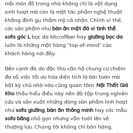
mỗi món đồ trong nhà không chỉ là vật dụng
sinh hoạt mà còn là một tác phẩm nghệ thuật
khẳng định gu thẩm mỹ cá nhân. Chính vì thế,
các sản phẩm như
bàn ăn mặt đá vi tinh thể
,
sofa góc L
bọc da Microfiber hay
giường bọc da
luôn là những mặt hàng “top-of-mind” của
khách hàng nơi đây.
Bên cạnh đó, do đặc thù căn hộ chung cư chiếm
đa số, việc tối ưu hóa diện tích là bài toán mà
bất kỳ chủ nhà nào cũng quan tâm.
Nội Thất Giá
Kho
thấu hiểu điều này nên đã tập trung nghiên
cứu và sản xuất những dòng sản phẩm linh hoạt
như
sofa giường
,
bàn ăn thông minh
hay các mẫu
sofa băng
nhỏ gọn nhưng vẫn toát lên vẻ
thượng lưu. Chúng tôi không chỉ bán hàng,