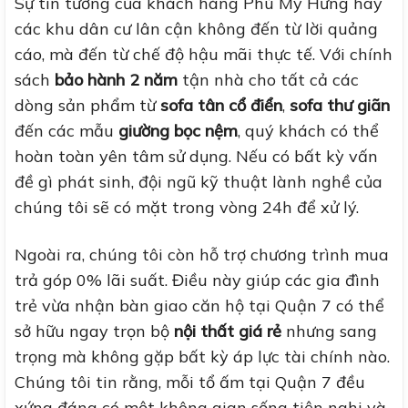
Sự tin tưởng của khách hàng Phú Mỹ Hưng hay
các khu dân cư lân cận không đến từ lời quảng
cáo, mà đến từ chế độ hậu mãi thực tế. Với chính
sách
bảo hành 2 năm
tận nhà cho tất cả các
dòng sản phẩm từ
sofa tân cổ điển
,
sofa thư giãn
đến các mẫu
giường bọc nệm
, quý khách có thể
hoàn toàn yên tâm sử dụng. Nếu có bất kỳ vấn
đề gì phát sinh, đội ngũ kỹ thuật lành nghề của
chúng tôi sẽ có mặt trong vòng 24h để xử lý.
Ngoài ra, chúng tôi còn hỗ trợ chương trình mua
trả góp 0% lãi suất. Điều này giúp các gia đình
trẻ vừa nhận bàn giao căn hộ tại Quận 7 có thể
sở hữu ngay trọn bộ
nội thất giá rẻ
nhưng sang
trọng mà không gặp bất kỳ áp lực tài chính nào.
Chúng tôi tin rằng, mỗi tổ ấm tại Quận 7 đều
xứng đáng có một không gian sống tiện nghi và