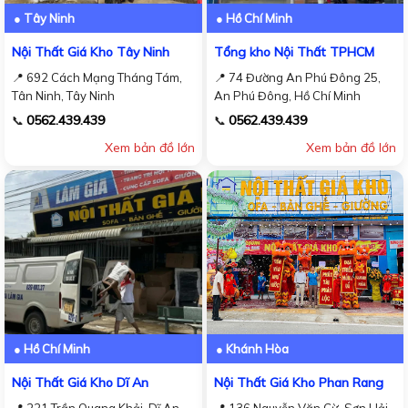
● Tây Ninh
● Hồ Chí Minh
Nội Thất Giá Kho Tây Ninh
Tổng kho Nội Thất TPHCM
📍 692 Cách Mạng Tháng Tám,
📍 74 Đường An Phú Đông 25,
Tân Ninh, Tây Ninh
An Phú Đông, Hồ Chí Minh
0562.439.439
0562.439.439
📞
📞
Xem bản đồ lớn
Xem bản đồ lớn
● Hồ Chí Minh
● Khánh Hòa
Nội Thất Giá Kho Dĩ An
Nội Thất Giá Kho Phan Rang
📍 221 Trần Quang Khải, Dĩ An,
📍 136 Nguyễn Văn Cừ, Sơn Hải,