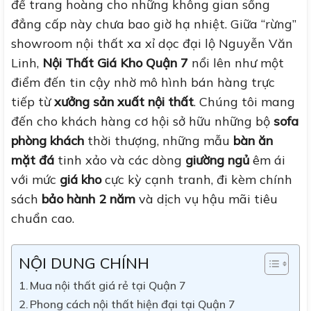
để trang hoàng cho những không gian sống
đẳng cấp này chưa bao giờ hạ nhiệt. Giữa “rừng”
showroom nội thất xa xỉ dọc đại lộ Nguyễn Văn
Linh,
Nội Thất Giá Kho Quận 7
nổi lên như một
điểm đến tin cậy nhờ mô hình bán hàng trực
tiếp từ
xưởng sản xuất nội thất
. Chúng tôi mang
đến cho khách hàng cơ hội sở hữu những bộ
sofa
phòng khách
thời thượng, những mẫu
bàn ăn
mặt đá
tinh xảo và các dòng
giường ngủ
êm ái
với mức
giá kho
cực kỳ cạnh tranh, đi kèm chính
sách
bảo hành 2 năm
và dịch vụ hậu mãi tiêu
chuẩn cao.
NỘI DUNG CHÍNH
Mua nội thất giá rẻ tại Quận 7
Phong cách nội thất hiện đại tại Quận 7