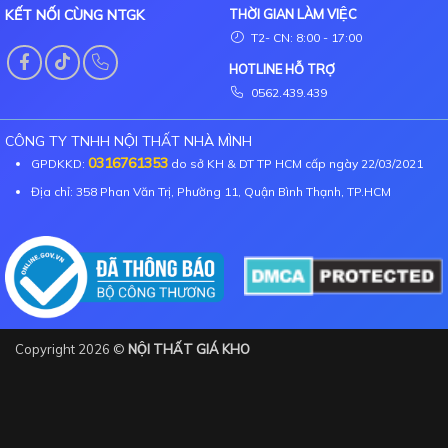
KẾT NỐI CÙNG NTGK
THỜI GIAN LÀM VIỆC
T2- CN: 8:00 - 17:00
HOTLINE HỖ TRỢ
0562.439.439
CÔNG TY TNHH NỘI THẤT NHÀ MÌNH
0316761353
GPDKKD:
do sở KH & DT TP HCM cấp ngày 22/03/2021
Địa chỉ: 358 Phan Văn Trị, Phường 11, Quận Bình Thạnh, TP.HCM
Copyright 2026 ©
NỘI THẤT GIÁ KHO