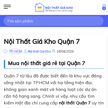
Bỏ
qua
0
nội
Tìm
dung
kiếm:
Nội Thất Giá Kho Quận 7
18/04/2026
TP. HCM
Nội thất Giá Kho
Mua nội thất giá rẻ tại Quận 7
Quận 7 từ lâu đã được biết đến là khu vực đáng
sống nhất tại TP.HCM với hạ tầng hiện đại,
không gian xanh mát và hàng loạt các dự án
căn hộ hạng sang. Chính vì vậy, nhu cầu tìm
kiếm một địa chỉ cung cấp
nội thất Quận 7
uy tín