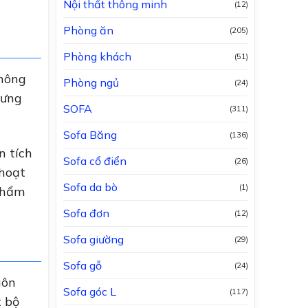
Nội thất thông minh
(12)
Phòng ăn
(205)
Phòng khách
(51)
không
Phòng ngủ
(24)
hưng
SOFA
(311)
Sofa Băng
(136)
n tích
Sofa cổ điển
(26)
 hoạt
Sofa da bò
(1)
 thẩm
Sofa đơn
(12)
Sofa giường
(29)
Sofa gỗ
(24)
uôn
Sofa góc L
(117)
t bộ