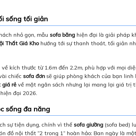
ối sống tối giản
khách nhỏ gọn, mẫu
sofa băng
hiện đại là giải pháp 
ội Thất Giá Kho
hướng tới sự thanh thoát, tối giản n
về kích thước từ 1.6m đến 2.2m, phù hợp với mọi diệ
vài chiếc
sofa đơn
sẽ giúp phòng khách của bạn linh
 giá rẻ
về mặt ngân sách nhưng lại mang lại giá trị
hiện đại 2026.
ộc sống đa năng
h sự tiện dụng, chính vì thế
sofa giường
(sofa bed) l
 đồ nội thất “2 trong 1” hoàn hảo: Ban ngày là mộ