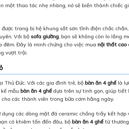
cần một thao tác nhẹ nhàng, nó sẽ biến thành chiếc g
 được trang bị hệ khung sắt sơn tĩnh điện chắc chắn
uyên. Với bộ
sofa giường
, bạn sẽ không còn lo lắng m
qua đêm. Đây là minh chứng cho việc mua
nội thất cao
 vượt trội.
ỏ
ại Thủ Đức. Với các gia đình trẻ, bộ
bàn ăn 4 ghế
là l
t kế mẫu
bàn ăn 4 ghế
dựa trên sự tinh gọn, giúp tiết
 cho các thành viên trong bữa cơm hằng ngày.
 dụng các dòng mặt đá ceramic chống trầy kết hợp 
 bạn có khiêm tốn đến đâu, bộ
bàn ăn 4 ghế
từ thương