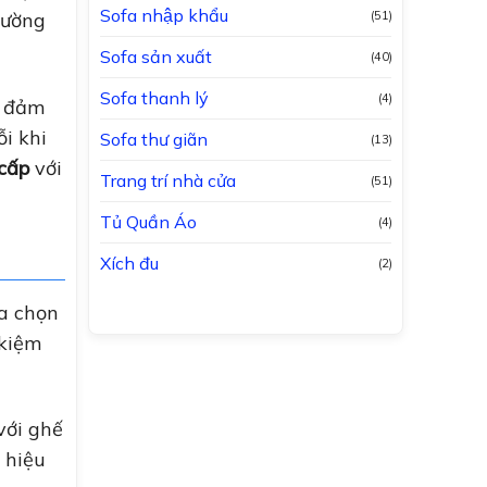
Sofa nhập khẩu
(51)
iường
Sofa sản xuất
(40)
Sofa thanh lý
(4)
, đảm
ỗi khi
Sofa thư giãn
(13)
 cấp
với
Trang trí nhà cửa
(51)
Tủ Quần Áo
(4)
Xích đu
(2)
ựa chọn
 kiệm
với ghế
 hiệu