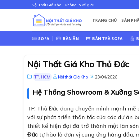
Bỏ
Nội Thất Giá Kho - Không lo về giá!
qua
nội
TRANG CHỦ
SẢN PH
dung
SOFA
BÀN ĂN
BÀN TRÀ SOFA
B
Nội Thất Giá Kho Thủ Đức
23/04/2026
TP. HCM
Nội thất Giá Kho
Hệ Thống Showroom & Xưởng Sả
TP. Thủ Đức đang chuyển mình mạnh mẽ để
với sự phát triển thần tốc của các dự án 
thiết kế hiện đại đã trở thành một làn s
Đức
tự hào là đơn vị cung ứng hàng đầu,