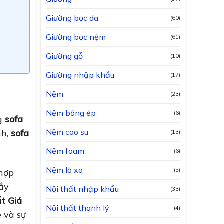
Giường bọc da
(60)
Giường bọc nệm
(61)
Giường gỗ
(10)
Giường nhập khẩu
(17)
Nệm
(23)
Nệm bông ép
(6)
ng
sofa
Nệm cao su
nh,
sofa
(13)
Nệm foam
(6)
Nệm lò xo
(5)
 hợp
rầy
Nội thất nhập khẩu
(33)
t Giá
Nội thất thanh lý
(4)
 và sự