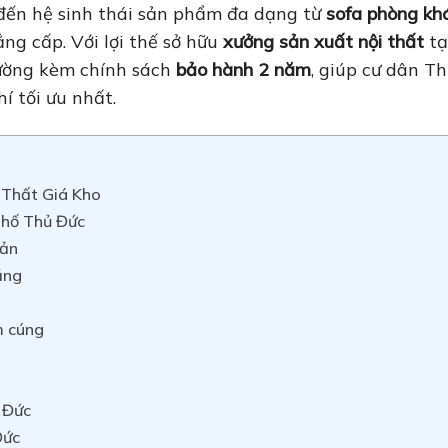
 đến hệ sinh thái sản phẩm đa dạng từ
sofa phòng kh
ng cấp. Với lợi thế sở hữu
xưởng sản xuất nội thất
tạ
rường kèm chính sách
bảo hành 2 năm
, giúp cư dân T
í tối ưu nhất.
Thất Giá Kho
phố Thủ Đức
iản
ăng
m cúng
ủ Đức
Đức