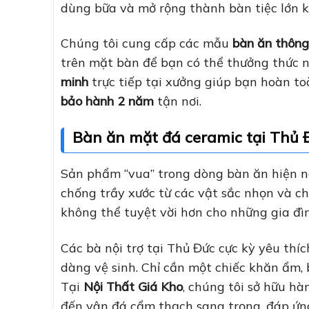
dùng bữa và mở rộng thành bàn tiệc lớn k
Chúng tôi cung cấp các mẫu
bàn ăn thông
trên mặt bàn để bạn có thể thưởng thức 
minh
trực tiếp tại xưởng giúp bạn hoàn to
bảo hành 2 năm
tận nơi.
Bàn ăn mặt đá ceramic tại Thủ 
Sản phẩm “vua” trong dòng bàn ăn hiện n
chống trầy xước từ các vật sắc nhọn và ch
không thể tuyệt vời hơn cho những gia đìn
Các bà nội trợ tại Thủ Đức cực kỳ yêu th
dàng vệ sinh. Chỉ cần một chiếc khăn ẩm,
Tại
Nội Thất Giá Kho
, chúng tôi sở hữu h
đến vân đá cẩm thạch sang trọng, đáp ứng