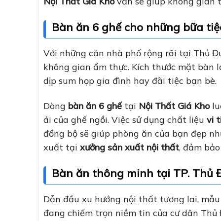
Nội Thất Giá Kho
vẫn sẽ giúp không gian t
Bàn ăn 6 ghế cho những bữa tiệ
Với những căn nhà phố rộng rãi tại Thủ Đ
không gian ẩm thực. Kích thước mặt bàn l
dịp sum họp gia đình hay đãi tiệc bạn bè.
Dòng
bàn ăn 6 ghế
tại
Nội Thất Giá Kho
lu
ái của ghế ngồi. Việc sử dụng chất liệu
vi 
đồng bộ sẽ giúp phòng ăn của bạn đẹp nh
xuất tại
xưởng sản xuất nội thất
, đảm bảo
Bàn ăn thông minh tại TP. Thủ 
Dẫn đầu xu hướng nội thất tương lai, mẫ
đang chiếm trọn niềm tin của cư dân Thủ Đ