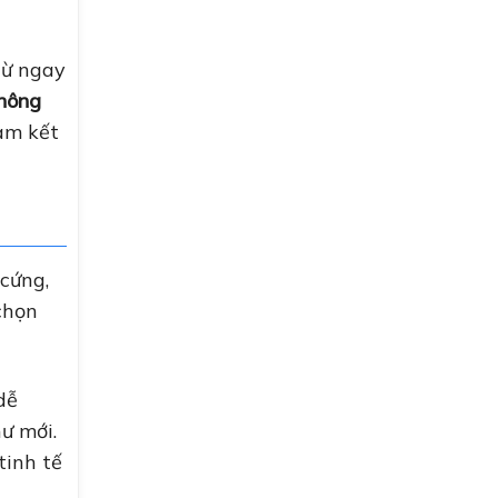
từ ngay
hông
cam kết
 cứng,
chọn
dễ
ư mới.
tinh tế