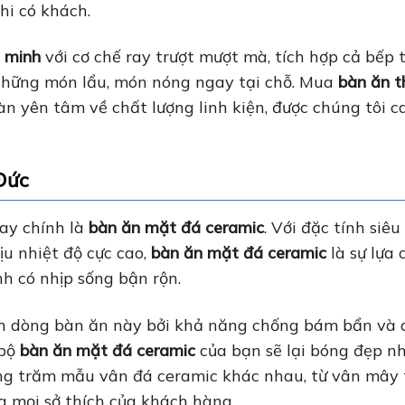
hi có khách.
 minh
với cơ chế ray trượt mượt mà, tích hợp cả bếp 
những món lẩu, món nóng ngay tại chỗ. Mua
bàn ăn t
àn yên tâm về chất lượng linh kiện, được chúng tôi 
Đức
ay chính là
bàn ăn mặt đá ceramic
. Với đặc tính siêu
ịu nhiệt độ cực cao,
bàn ăn mặt đá ceramic
là sự lựa 
h có nhịp sống bận rộn.
ích dòng bàn ăn này bởi khả năng chống bám bẩn và 
 bộ
bàn ăn mặt đá ceramic
của bạn sẽ lại bóng đẹp nh
àng trăm mẫu vân đá ceramic khác nhau, từ vân mây 
 mọi sở thích của khách hàng.