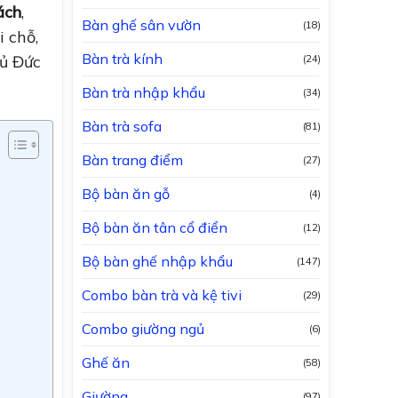
ách
,
Bàn ghế sân vườn
(18)
i chỗ,
Bàn trà kính
hủ Đức
(24)
Bàn trà nhập khẩu
(34)
Bàn trà sofa
(81)
Bàn trang điểm
(27)
Bộ bàn ăn gỗ
(4)
Bộ bàn ăn tân cổ điển
(12)
Bộ bàn ghế nhập khẩu
(147)
Combo bàn trà và kệ tivi
(29)
Combo giường ngủ
(6)
Ghế ăn
(58)
Giường
(97)