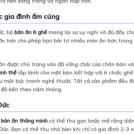
rở nên sang trọng và ngăn nắp hơn.
c gia đình ấm cúng
ức, bộ
bàn ăn 6 ghế
mang lại sự uy nghi và đủ đầy ch
ớn hơn cho phép bạn bài trí nhiều món ăn hơn tron
ôn được chú trọng vào độ vững chãi của chân bàn và
tinh thể
lấp lánh cho mặt bàn kết hợp với 6 chiếc ghế
ư một bức tranh nghệ thuật. Tất cả sản phẩm đều đ
 độ bền theo năm tháng.
Đức
u
bàn ăn thông minh
có thể thu gọn hoặc mở rộng diện
ức. Bạn có thể thu nhỏ bàn khi chỉ có gia đình 2-3 