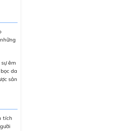
o
g những
 sự êm
 bọc da
ược sản
 tích
người