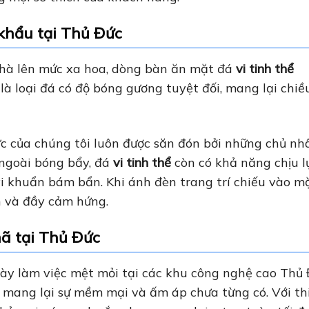
khẩu tại Thủ Đức
hà lên mức xa hoa, dòng bàn ăn mặt đá
vi tinh thể
y là loại đá có độ bóng gương tuyệt đối, mang lại chiề
c của chúng tôi luôn được săn đón bởi những chủ nh
 ngoài bóng bẩy, đá
vi tinh thể
còn có khả năng chịu l
i khuẩn bám bẩn. Khi ánh đèn trang trí chiếu vào m
nh và đầy cảm hứng.
ã tại Thủ Đức
ày làm việc mệt mỏi tại các khu công nghệ cao Thủ 
mang lại sự mềm mại và ấm áp chưa từng có. Với th