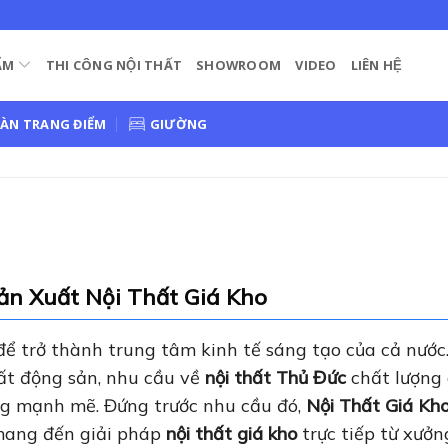
ẨM
THI CÔNG NỘI THẤT
SHOWROOM
VIDEO
LIÊN HỆ
ÀN TRANG ĐIỂM
GIƯỜNG
n Xuất Nội Thất Giá Kho
 trở thành trung tâm kinh tế sáng tạo của cả nước
bất động sản, nhu cầu về
nội thất Thủ Đức
chất lượng 
óng mạnh mẽ. Đứng trước nhu cầu đó,
Nội Thất Giá Kh
 mang đến giải pháp
nội thất giá kho
trực tiếp từ xưởn