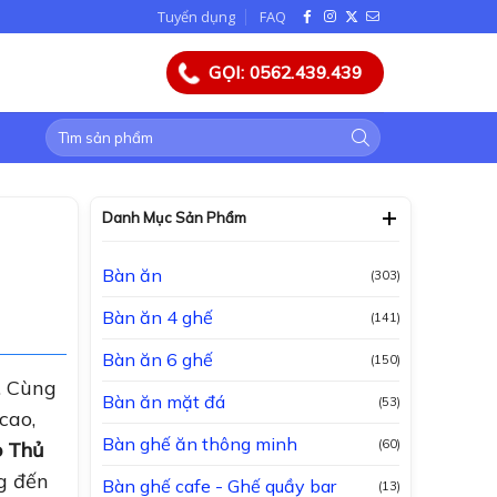
Tuyển dụng
FAQ
GỌI: 0562.439.439
Tìm
kiếm:
Danh Mục Sản Phẩm
Bàn ăn
(303)
Bàn ăn 4 ghế
(141)
Bàn ăn 6 ghế
(150)
. Cùng
Bàn ăn mặt đá
(53)
cao,
Bàn ghế ăn thông minh
(60)
o Thủ
g đến
Bàn ghế cafe - Ghế quầy bar
(13)