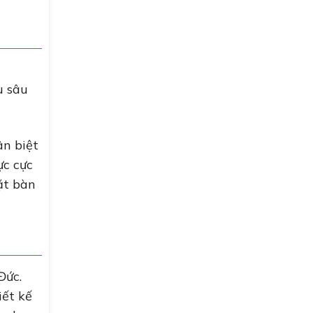
u sâu
ân biệt
ực cực
ặt bàn
Đức.
iết kế