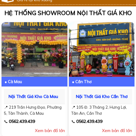
HỆ THỐNG SHOWROOM NỘI THẤT GIÁ KHO
● Cà Mau
● Cần Thơ
Nội Thất Giá Kho Cà Mau
Nội Thất Giá Kho Cần Thơ
📍 219 Trần Hưng Đạo, Phường
📍 105 Đ. 3 Tháng 2, Hưng Lợi,
5, Tân Thành, Cà Mau
Tân An, Cần Thơ
0562.439.439
0562.439.439
📞
📞
Xem bản đồ lớn
Xem bản đồ lớn