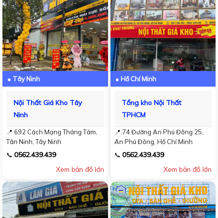
● Tây Ninh
● Hồ Chí Minh
Nội Thất Giá Kho Tây
Tổng kho Nội Thất
Ninh
TPHCM
📍 692 Cách Mạng Tháng Tám,
📍 74 Đường An Phú Đông 25,
Tân Ninh, Tây Ninh
An Phú Đông, Hồ Chí Minh
0562.439.439
0562.439.439
📞
📞
Xem bản đồ lớn
Xem bản đồ lớn