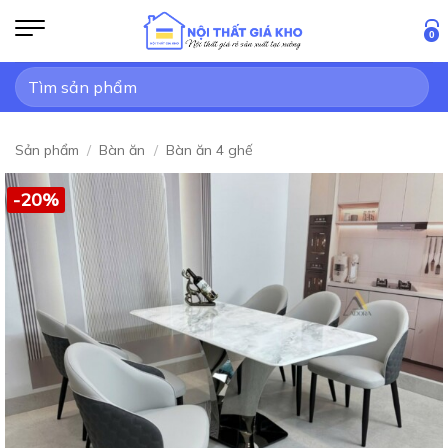
Bỏ
qua
0
nội
Tìm
dung
kiếm:
Sản phẩm
/
Bàn ăn
/
Bàn ăn 4 ghế
-20%