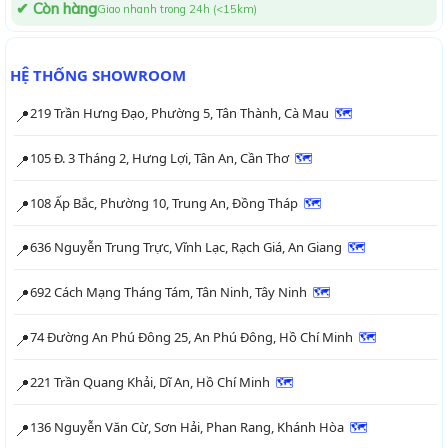
✔ Còn hàng
Giao nhanh trong 24h (<15km)
HỆ THỐNG SHOWROOM
219 Trần Hưng Đạo, Phường 5, Tân Thành, Cà Mau
🗺
📍
105 Đ. 3 Tháng 2, Hưng Lợi, Tân An, Cần Thơ
🗺
📍
108 Ấp Bắc, Phường 10, Trung An, Đồng Tháp
🗺
📍
636 Nguyễn Trung Trực, Vĩnh Lạc, Rạch Giá, An Giang
🗺
📍
692 Cách Mạng Tháng Tám, Tân Ninh, Tây Ninh
🗺
📍
74 Đường An Phú Đông 25, An Phú Đông, Hồ Chí Minh
🗺
📍
221 Trần Quang Khải, Dĩ An, Hồ Chí Minh
🗺
📍
136 Nguyễn Văn Cừ, Sơn Hải, Phan Rang, Khánh Hòa
🗺
📍