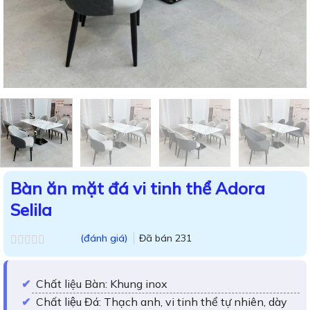
Bàn ăn mặt đá vi tinh thể Adora
Selila
(đánh giá)
Đã bán
231
Được
xếp
hạng
Chất liệu Bàn: Khung inox
0.0
5
Chất liệu Đá: Thạch anh, vi tinh thể tự nhiên, dày