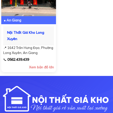
● An Giang
Nội Thất Giá Kho Long
Xuyên
📍 1642 Trần Hưng Đạo, Phường
Long Xuyên, An Giang
0562.439.439
📞
Xem bản đồ lớn