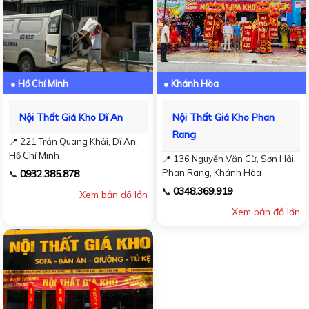
● Hồ Chí Minh
● Khánh Hòa
Nội Thất Giá Kho Dĩ An
Nội Thất Giá Kho Phan
Rang
📍 221 Trần Quang Khải, Dĩ An,
Hồ Chí Minh
📍 136 Nguyễn Văn Cừ, Sơn Hải,
Phan Rang, Khánh Hòa
0932.385.878
📞
0348.369.919
📞
Xem bản đồ lớn
Xem bản đồ lớn