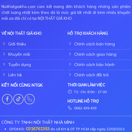
Noithatgiakho.com cam kết mang đến khách hàng những sản phẩm
chất lượng nhất kèm theo đó là mức giá tốt nhất đi kèm nhiều khuyến
mãi ưa đãi chỉ có tại NỘI THẤT GIÁ KHO.
VỀ NỘI THẤT GIÁ KHO
HỖ TRỢ KHÁCH HÀNG
Giới thiệu
Chính sách bán hàng
Khuyến mãi
Chính sách giao hàng
Tuyển dụng
Chính sách bảo hành
Liên hệ
Chính sách đổi trả
KẾT NỐI CÙNG NTGK
THỜI GIAN LÀM VIỆC
T2- CN: 8:00 - 17:00
HOTLINE HỖ TRỢ
0562.439.439
CÔNG TY TNHH NỘI THẤT NHÀ MÌNH
0316761353
GPDKKD:
do sở KH & DT TP HCM cấp ngày 22/03/2021