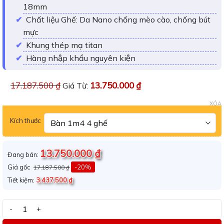
sao
18mm
Chất liệu Ghế: Da Nano chống mèo cào, chống bút
mực
Khung thép mạ titan
Hàng nhập khẩu nguyên kiện
17.187.500
₫
13.750.000
₫
Giá Từ:
XÓA
Kích thước
13.750.000
₫
Đang bán:
Giá gốc
-20%
17.187.500
₫
Tiết kiệm:
3.437.500
₫
Bàn ăn mặt đá vi tinh thể Adora Selila số lượng