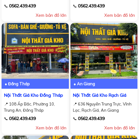
0562.439.439
0562.439.439
📞
📞
Xem bản đồ lớn
Xem bản đồ lớn
● Đồng Tháp
● An Giang
Nội Thất Giá Kho Đồng Tháp
Nội Thất Giá Kho Rạch Giá
📍 108 Ấp Bắc, Phường 10,
📍 636 Nguyễn Trung Trực, Vĩnh
Trung An, Đồng Tháp
Lạc, Rạch Giá, An Giang
0562.439.439
0562.439.439
📞
📞
Xem bản đồ lớn
Xem bản đồ lớn