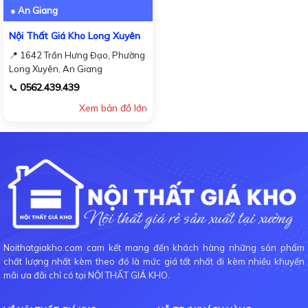
● An Giang
Nội Thất Giá Kho Long Xuyên
📍 1642 Trần Hưng Đạo, Phường
Long Xuyên, An Giang
0562.439.439
📞
Xem bản đồ lớn
Noithatgiakho.com cam kết mang đến khách hàng những sản phẩm
chất lượng nhất kèm theo đó là mức giá tốt nhất đi kèm nhiều khuyến
mãi ưa đãi chỉ có tại NỘI THẤT GIÁ KHO.