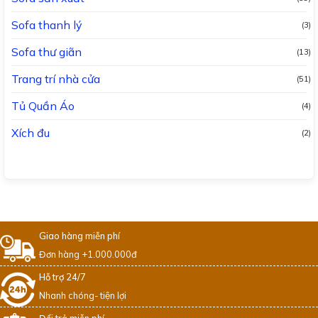
Sofa thanh lý
(3)
Sofa thư giãn
(13)
Trang trí nhà cửa
(51)
Tủ Quần Áo
(4)
Xích đu
(2)
Giao hàng miễn phí
Đơn hàng +1.000.000đ
Hỗ trợ 24/7
Nhanh chóng- tiện lợi
Đổi trả miễn phí