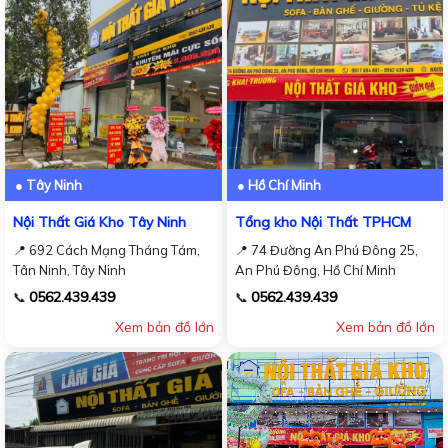
● Tây Ninh
● Hồ Chí Minh
Nội Thất Giá Kho Tây Ninh
Tổng kho Nội Thất TPHCM
📍 692 Cách Mạng Tháng Tám,
📍 74 Đường An Phú Đông 25,
Tân Ninh, Tây Ninh
An Phú Đông, Hồ Chí Minh
0562.439.439
0562.439.439
📞
📞
Xem bản đồ lớn
Xem bản đồ lớn