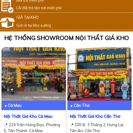
Lỗi đổi trả tận nơi miễn phí
GIÁ TẠI KHO
Giá rẻ tại kho xưởng
HỆ THỐNG SHOWROOM NỘI THẤT GIÁ KHO
● Cà Mau
● Cần Thơ
Nội Thất Giá Kho Cà Mau
Nội Thất Giá Kho Cần Thơ
📍 219 Trần Hưng Đạo, Phường
📍 105 Đ. 3 Tháng 2, Hưng Lợi,
5, Tân Thành, Cà Mau
Tân An, Cần Thơ