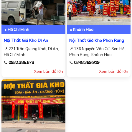
● Hồ Chí Minh
● Khánh Hòa
Nội Thất Giá Kho Dĩ An
Nội Thất Giá Kho Phan Rang
📍 221 Trần Quang Khải, Dĩ An,
📍 136 Nguyễn Văn Cừ, Sơn Hải,
Hồ Chí Minh
Phan Rang, Khánh Hòa
0932.385.878
0348.369.919
📞
📞
Xem bản đồ lớn
Xem bản đồ lớn